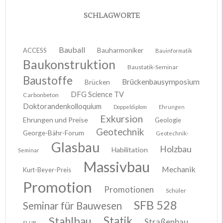
SCHLAGWORTE
Bauball
ACCESS
Bauharmoniker
Bauinformatik
Baukonstruktion
Baustatik-Seminar
Baustoffe
Brückenbausymposium
Brücken
DFG Science TV
Carbonbeton
Doktorandenkolloquium
Doppeldiplom
Ehrungen
Exkursion
Ehrungen und Preise
Geologie
Geotechnik
George-Bähr-Forum
Geotechnik-
Glasbau
Holzbau
Habilitation
Seminar
Massivbau
Mechanik
Kurt-Beyer-Preis
Promotion
Promotionen
Schüler
SFB 528
Seminar für Bauwesen
Stahlbau
Statik
Straßenbau
SLUB