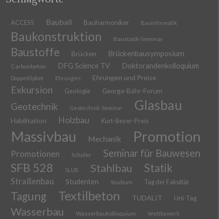
Bauball
ACCESS
Bauharmoniker
Bauinformatik
Baukonstruktion
Baustatik-Seminar
Baustoffe
Brückenbausymposium
Brücken
DFG Science TV
Doktorandenkolloquium
Carbonbeton
Ehrungen und Preise
Doppeldiplom
Ehrungen
Exkursion
Geologie
George-Bähr-Forum
Glasbau
Geotechnik
Geotechnik-Seminar
Holzbau
Habilitation
Kurt-Beyer-Preis
Massivbau
Promotion
Mechanik
Seminar für Bauwesen
Promotionen
Schüler
SFB 528
Stahlbau
Statik
SLUB
Straßenbau
Studenten
Tag der Fakultät
Studium
Textilbeton
Tagung
TUDALIT
Uni-Tag
Wasserbau
Wasserbaukolloquium
Wettbewerb