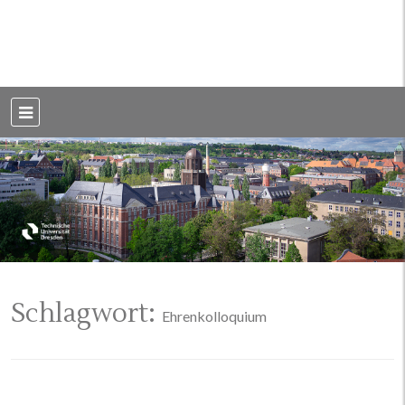
Weblog der Dresdner Bauingenieure · Seit 2002
BauBlog TU
Dresden
Schlagwort:
Ehrenkolloquium