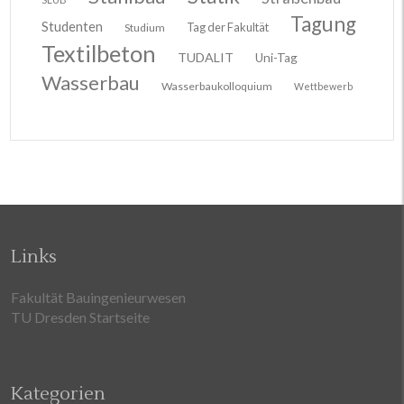
Tagung
Studenten
Tag der Fakultät
Studium
Textilbeton
TUDALIT
Uni-Tag
Wasserbau
Wasserbaukolloquium
Wettbewerb
Links
Fakultät Bauingenieurwesen
TU Dresden Startseite
Kategorien