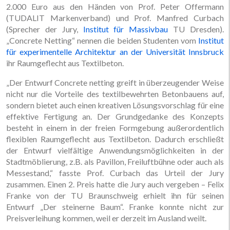
2.000 Euro aus den Händen von Prof. Peter Offermann
(TUDALIT Markenverband) und Prof. Manfred Curbach
(Sprecher der Jury,
Institut für Massivbau
TU Dresden).
„Concrete Netting“ nennen die beiden Studenten vom
Institut
für experimentelle Architektur an der Universität Innsbruck
ihr Raumgeflecht aus Textilbeton.
„Der Entwurf Concrete netting greift in überzeugender Weise
nicht nur die Vorteile des textilbewehrten Betonbauens auf,
sondern bietet auch einen kreativen Lösungsvorschlag für eine
effektive Fertigung an. Der Grundgedanke des Konzepts
besteht in einem in der freien Formgebung außerordentlich
flexiblen Raumgeflecht aus Textilbeton. Dadurch erschließt
der Entwurf vielfältige Anwendungsmöglichkeiten in der
Stadtmöblierung, z.B. als Pavillon, Freiluftbühne oder auch als
Messestand,“ fasste Prof. Curbach das Urteil der Jury
zusammen. Einen 2. Preis hatte die Jury auch vergeben – Felix
Franke von der TU Braunschweig erhielt ihn für seinen
Entwurf „Der steinerne Baum“. Franke konnte nicht zur
Preisverleihung kommen, weil er derzeit im Ausland weilt.