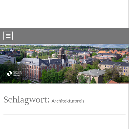
Weblog der Dresdner Bauingenieure · Seit 2002
BauBlog TU
Dresden
Schlagwort:
Architekturpreis