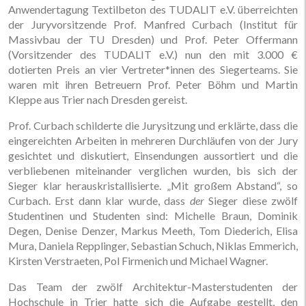
Anwendertagung Textilbeton des TUDALIT e.V. überreichten
der Juryvorsitzende Prof. Manfred Curbach (Institut für
Massivbau der TU Dresden) und Prof. Peter Offermann
(Vorsitzender des TUDALIT e.V.) nun den mit 3.000 €
dotierten Preis an vier Vertreter*innen des Siegerteams. Sie
waren mit ihren Betreuern Prof. Peter Böhm und Martin
Kleppe aus Trier nach Dresden gereist.
Prof. Curbach schilderte die Jurysitzung und erklärte, dass die
eingereichten Arbeiten in mehreren Durchläufen von der Jury
gesichtet und diskutiert, Einsendungen aussortiert und die
verbliebenen mitein­ander verglichen wurden, bis sich der
Sieger klar herauskristallisierte. „Mit großem Abstand“, so
Curbach. Erst dann klar wurde, dass
der
Sieger diese zwölf
Studentinen und Studenten sind: Michelle Braun, Dominik
Degen, Denise Denzer, Markus Meeth, Tom Diederich, Elisa
Mura, Daniela Repplinger, Sebastian Schuch, Niklas Emmerich,
Kirsten Verstraeten, Pol Firmenich und Michael Wagner.
Das Team der zwölf Architektur-Masterstudenten der
Hochschule in Trier hatte sich die Aufgabe gestellt, den