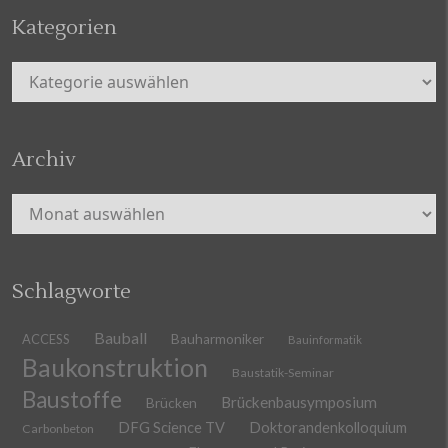
Kategorien
Kategorien
Archiv
Archiv
Schlagworte
Bauball
ACCESS
Bauharmoniker
Bauinformatik
Baukonstruktion
Baustatik-Seminar
Baustoffe
Brückenbausymposium
Brücken
DFG Science TV
Doktorandenkolloquium
Carbonbeton