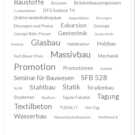
Baustoffe
Brückenbausymposium
Brücken
DFG Science TV
Carbonbeton
Doktorandenkolloquium
Doppeldiplom
Ehrungen
Exkursion
Ehrungen und Preise
Geologie
Geotechnik
George-Bähr-Forum
Geotechnik-
Glasbau
Holzbau
Habilitation
Seminar
Massivbau
Mechanik
Kurt-Beyer-Preis
Promotion
Promotionen
Schüler
SFB 528
Seminar für Bauwesen
Stahlbau
Statik
Straßenbau
SLUB
Tagung
Studenten
Tag der Fakultät
Studium
Textilbeton
TUDALIT
Uni-Tag
Wasserbau
Wasserbaukolloquium
Wettbewerb