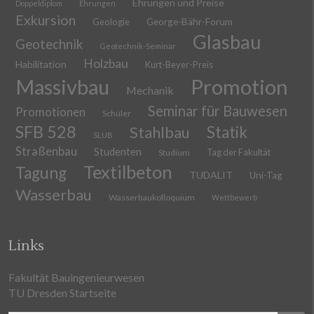
Ehrungen und Preise
Doppeldiplom
Ehrungen
Exkursion
Geologie
George-Bähr-Forum
Glasbau
Geotechnik
Geotechnik-Seminar
Holzbau
Habilitation
Kurt-Beyer-Preis
Massivbau
Promotion
Mechanik
Seminar für Bauwesen
Promotionen
Schüler
SFB 528
Stahlbau
Statik
SLUB
Straßenbau
Studenten
Tag der Fakultät
Studium
Textilbeton
Tagung
TUDALIT
Uni-Tag
Wasserbau
Wasserbaukolloquium
Wettbewerb
Links
Fakultät Bauingenieurwesen
TU Dresden Startseite