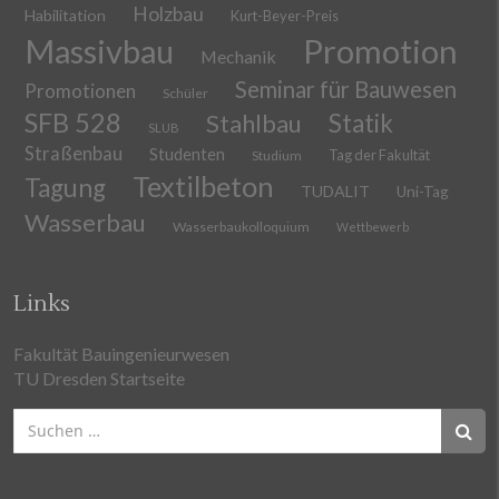
Holzbau
Habilitation
Kurt-Beyer-Preis
Massivbau
Promotion
Mechanik
Seminar für Bauwesen
Promotionen
Schüler
SFB 528
Stahlbau
Statik
SLUB
Straßenbau
Studenten
Tag der Fakultät
Studium
Textilbeton
Tagung
TUDALIT
Uni-Tag
Wasserbau
Wasserbaukolloquium
Wettbewerb
Links
Fakultät Bauingenieurwesen
TU Dresden Startseite
Suchen
nach: