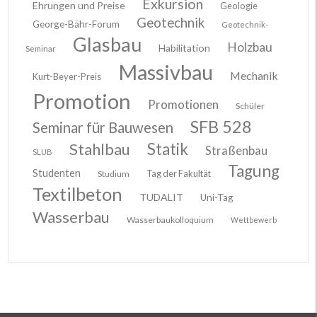
Exkursion
Ehrungen und Preise
Geologie
Geotechnik
George-Bähr-Forum
Geotechnik-
Glasbau
Holzbau
Habilitation
Seminar
Massivbau
Mechanik
Kurt-Beyer-Preis
Promotion
Promotionen
Schüler
SFB 528
Seminar für Bauwesen
Stahlbau
Statik
Straßenbau
SLUB
Tagung
Studenten
Tag der Fakultät
Studium
Textilbeton
TUDALIT
Uni-Tag
Wasserbau
Wasserbaukolloquium
Wettbewerb