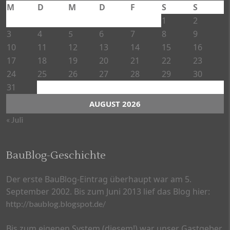
M
D
M
D
F
S
S
1
2
3
4
6
7
8
9
5
10
11
12
13
14
15
16
17
18
19
20
21
22
23
24
25
26
27
28
29
30
31
AUGUST 2026
« Juli
BauBlog-Geschichte
Der erste BauBlog-Eintrag überhaupt war am 5.
September 2002. Bis zum Juni 2013 lief das Blog hier:
http://baublog.blogspot.de/
Bis zum eigenen System (diesem!) war unser Gastgeber