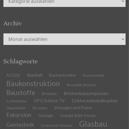
Archiv
Archiv
Schlagworte
Bauball
ACCESS
Bauharmoniker
Bauinformatik
Baukonstruktion
Baustatik-Seminar
Baustoffe
Brückenbausymposium
Brücken
DFG Science TV
Doktorandenkolloquium
Carbonbeton
Ehrungen und Preise
Doppeldiplom
Ehrungen
Exkursion
Geologie
George-Bähr-Forum
Glasbau
Geotechnik
Geotechnik-Seminar