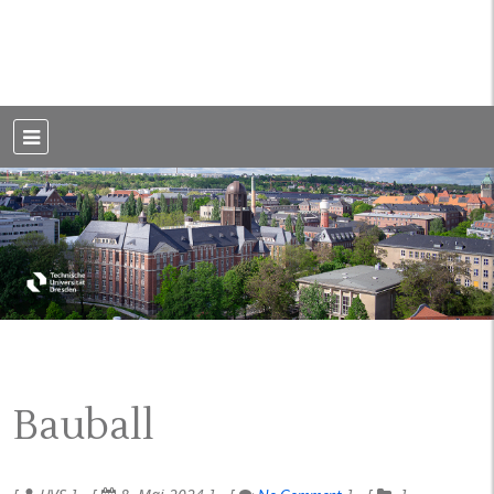
Weblog der Dresdner Bauingenieure · Seit 2002
BauBlog TU
Dresden
Bauball