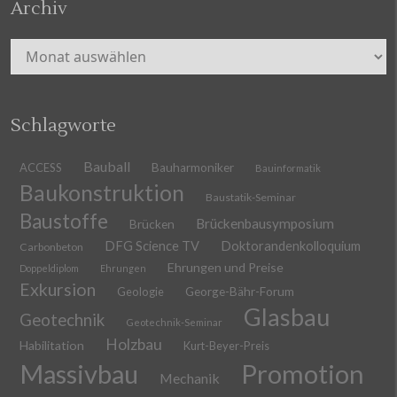
Archiv
Archiv
Schlagworte
Bauball
ACCESS
Bauharmoniker
Bauinformatik
Baukonstruktion
Baustatik-Seminar
Baustoffe
Brückenbausymposium
Brücken
DFG Science TV
Doktorandenkolloquium
Carbonbeton
Ehrungen und Preise
Doppeldiplom
Ehrungen
Exkursion
Geologie
George-Bähr-Forum
Glasbau
Geotechnik
Geotechnik-Seminar
Holzbau
Habilitation
Kurt-Beyer-Preis
Massivbau
Promotion
Mechanik