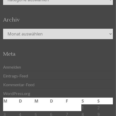
Archiv
Archiv
Meta
Anmelden
Eintrags-Feed
Kommentar-Feed
WordPress.org
M
D
M
D
F
S
S
1
2
3
4
6
7
8
9
5