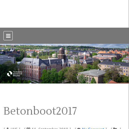
Weblog der Dresdner Bauingenieure · Seit 2002
BauBlog TU
Dresden
Betonboot2017