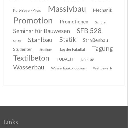
Massivbau
Mechanik
Kurt-Beyer-Preis
Promotion
Promotionen
Schüler
SFB 528
Seminar für Bauwesen
Stahlbau
Statik
Straßenbau
SLUB
Tagung
Studenten
Tag der Fakultät
Studium
Textilbeton
TUDALIT
Uni-Tag
Wasserbau
Wasserbaukolloquium
Wettbewerb
Links