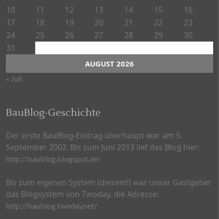
10
11
12
13
14
15
16
17
18
19
20
21
22
23
24
25
26
27
28
29
30
31
AUGUST 2026
« Juli
BauBlog-Geschichte
Der erste BauBlog-Eintrag überhaupt war am 5.
September 2002. Bis zum Juni 2013 lief das Blog hier:
http://baublog.blogspot.de/
Bis zum eigenen System (diesem!) war unser Gastgeber
das Blogsystem von Twoday, die Adresse:
http://baublog.twoday.net/