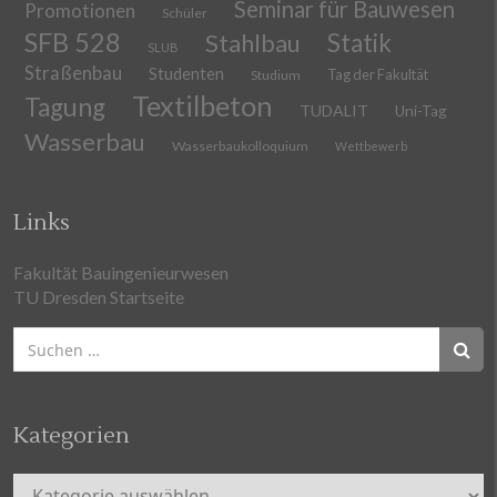
Seminar für Bauwesen
Promotionen
Schüler
SFB 528
Stahlbau
Statik
SLUB
Straßenbau
Studenten
Tag der Fakultät
Studium
Textilbeton
Tagung
TUDALIT
Uni-Tag
Wasserbau
Wasserbaukolloquium
Wettbewerb
Links
Fakultät Bauingenieurwesen
TU Dresden Startseite
Suchen
nach:
Kategorien
Kategorien