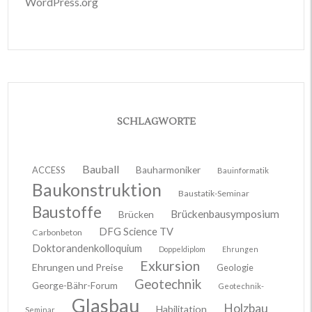
WordPress.org
SCHLAGWORTE
Bauball
ACCESS
Bauharmoniker
Bauinformatik
Baukonstruktion
Baustatik-Seminar
Baustoffe
Brückenbausymposium
Brücken
DFG Science TV
Carbonbeton
Doktorandenkolloquium
Doppeldiplom
Ehrungen
Exkursion
Ehrungen und Preise
Geologie
Geotechnik
George-Bähr-Forum
Geotechnik-
Glasbau
Holzbau
Habilitation
Seminar