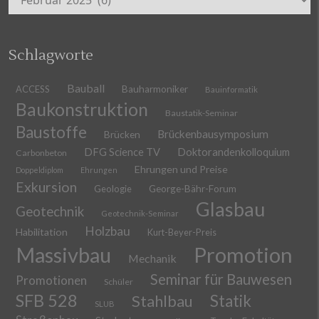
Schlagworte
Bauball
ACCESS
Bauharmoniker
Bauinformatik
Baukonstruktion
Baustatik-Seminar
Baustoffe
Brückenbausymposium
Brücken
DFG Science TV
Doktorandenkolloquium
Carbonbeton
Ehrungen und Preise
Doppeldiplom
Ehrungen
Exkursion
Geologie
George-Bähr-Forum
Glasbau
Geotechnik
Geotechnik-Seminar
Holzbau
Habilitation
Kurt-Beyer-Preis
Massivbau
Promotion
Mechanik
Seminar für Bauwesen
Promotionen
Schüler
SFB 528
Stahlbau
Statik
SLUB