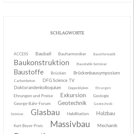
SCHLAGWORTE
Bauball
ACCESS
Bauharmoniker
Bauinformatik
Baukonstruktion
Baustatik-Seminar
Baustoffe
Brückenbausymposium
Brücken
DFG Science TV
Carbonbeton
Doktorandenkolloquium
Doppeldiplom
Ehrungen
Exkursion
Ehrungen und Preise
Geologie
Geotechnik
George-Bähr-Forum
Geotechnik-
Glasbau
Holzbau
Habilitation
Seminar
Massivbau
Mechanik
Kurt-Beyer-Preis