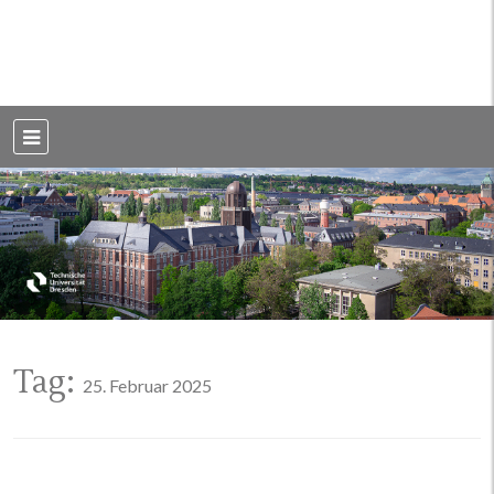
Weblog der Dresdner Bauingenieure · Seit 2002
BauBlog TU
Dresden
Tag:
25. Februar 2025