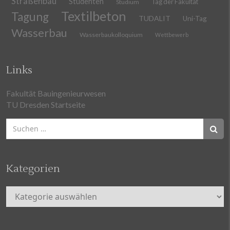
Straßenbau
Studenten
Tag der Fakultät
Studium
Textilbeton
Tagung
TUDALIT
Uni-Tag
Wasserbau
Wasserbaukolloquium
Wettbewerb
Links
Fakultät Bauingenieurwesen
TU Dresden Startseite
Suchen
nach:
Kategorien
Kategorien