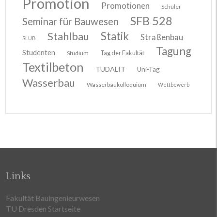
Promotion
Promotionen
Schüler
SFB 528
Seminar für Bauwesen
Stahlbau
Statik
Straßenbau
SLUB
Tagung
Studenten
Tag der Fakultät
Studium
Textilbeton
TUDALIT
Uni-Tag
Wasserbau
Wasserbaukolloquium
Wettbewerb
Links
Fakultät Bauingenieurwesen
TU Dresden Startseite