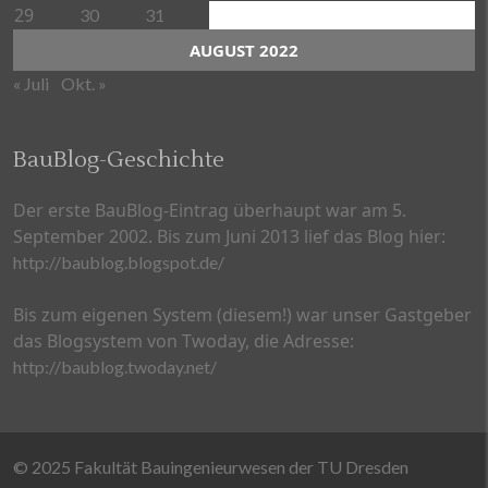
29
30
31
AUGUST 2022
« Juli
Okt. »
BauBlog-Geschichte
Der erste BauBlog-Eintrag überhaupt war am 5.
September 2002. Bis zum Juni 2013 lief das Blog hier:
http://baublog.blogspot.de/
Bis zum eigenen System (diesem!) war unser Gastgeber
das Blogsystem von Twoday, die Adresse:
http://baublog.twoday.net/
© 2025 Fakultät Bauingenieurwesen der TU Dresden