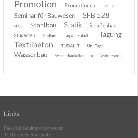
Promotion
Promotionen
Schüler
SFB 528
Seminar für Bauwesen
Stahlbau
Statik
Straßenbau
SLUB
Tagung
Studenten
Tag der Fakultät
Studium
Textilbeton
TUDALIT
Uni-Tag
Wasserbau
Wasserbaukolloquium
Wettbewerb
Links
Fakultät Bauingenieurwesen
TU Dresden Startseite