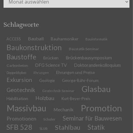
Schlagworte
Bauball
ACCESS
Bauharmoniker
Bauinformatik
Baukonstruktion
Baustatik-Seminar
Baustoffe
Brückenbausymposium
Brücken
DFG Science TV
Doktorandenkolloquium
Carbonbeton
Ehrungen und Preise
Doppeldiplom
Ehrungen
Exkursion
Geologie
George-Bähr-Forum
Glasbau
Geotechnik
Geotechnik-Seminar
Holzbau
Habilitation
Kurt-Beyer-Preis
Massivbau
Promotion
Mechanik
Seminar für Bauwesen
Promotionen
Schüler
SFB 528
Stahlbau
Statik
SLUB