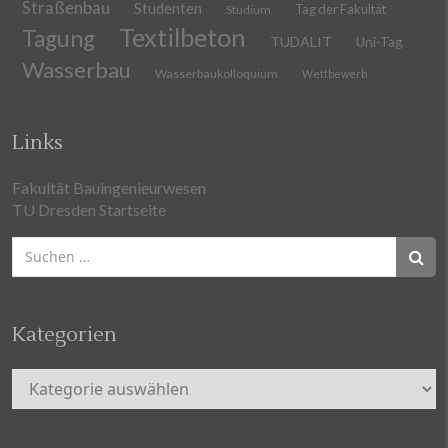
Straßenbau
Studenten
Tag der Fakultät
Studium
Textilbeton
Tagung
TUDALIT
Uni-Tag
Wasserbau
Wasserbaukolloquium
Wettbewerb
Links
Fakultät Bauingenieurwesen
TU Dresden Startseite
Suchen
nach:
Kategorien
Kategorien