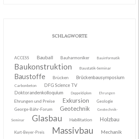
SCHLAGWORTE
Bauball
ACCESS
Bauharmoniker
Bauinformatik
Baukonstruktion
Baustatik-Seminar
Baustoffe
Brückenbausymposium
Brücken
DFG Science TV
Carbonbeton
Doktorandenkolloquium
Doppeldiplom
Ehrungen
Exkursion
Ehrungen und Preise
Geologie
Geotechnik
George-Bähr-Forum
Geotechnik-
Glasbau
Holzbau
Habilitation
Seminar
Massivbau
Mechanik
Kurt-Beyer-Preis