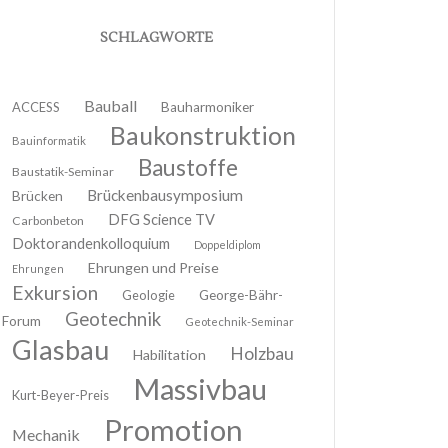
SCHLAGWORTE
Bauball
ACCESS
Bauharmoniker
Baukonstruktion
Bauinformatik
Baustoffe
Baustatik-Seminar
Brückenbausymposium
Brücken
DFG Science TV
Carbonbeton
Doktorandenkolloquium
Doppeldiplom
Ehrungen und Preise
Ehrungen
Exkursion
Geologie
George-Bähr-
Geotechnik
Forum
Geotechnik-Seminar
Glasbau
Holzbau
Habilitation
Massivbau
Kurt-Beyer-Preis
Promotion
Mechanik