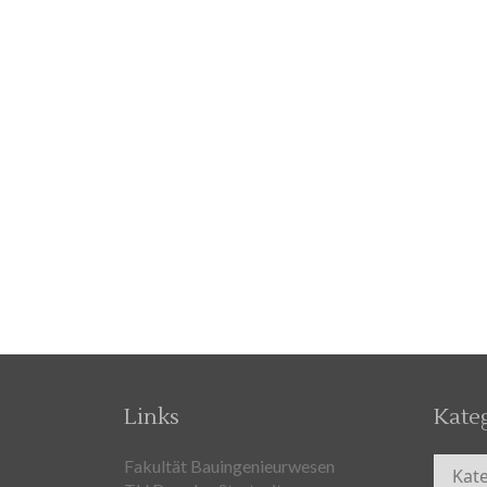
Links
Kate
Kateg
Fakultät Bauingenieurwesen