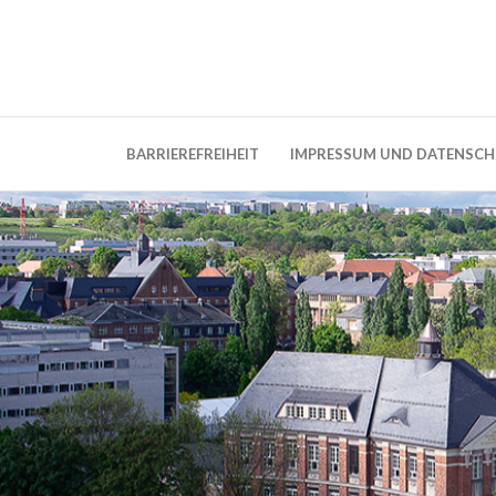
Weblog der Dresdner Bauingenieure · Seit
BauBlog TU 
BARRIEREFREIHEIT
IMPRESSUM UND DATENSC