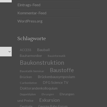
Eintrags-Feed
Kommentar-Feed
WordPress.org
Schlagworte
Bauball
ACCESS
Bauharmoniker
Bauinformatik
Baukonstruktion
Baustoffe
Baustatik-Seminar
Brückenbausymposium
Brücken
DFG Science TV
Carbonbeton
Doktorandenkolloquium
Ehrungen
Doppeldiplom
Ehrungen
Exkursion
und Preise
Geologie
George-Bähr-Forum