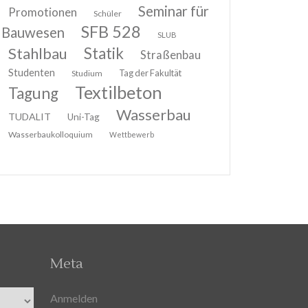
Seminar für
Promotionen
Schüler
SFB 528
Bauwesen
SLUB
Stahlbau
Statik
Straßenbau
Studenten
Tag der Fakultät
Studium
Textilbeton
Tagung
Wasserbau
TUDALIT
Uni-Tag
Wasserbaukolloquium
Wettbewerb
Meta
Anmelden