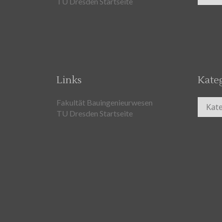
TU Dresden Startseite
Links
Kate
Kateg
Fakultät Bauingenieurwesen
TU Dresden Startseite