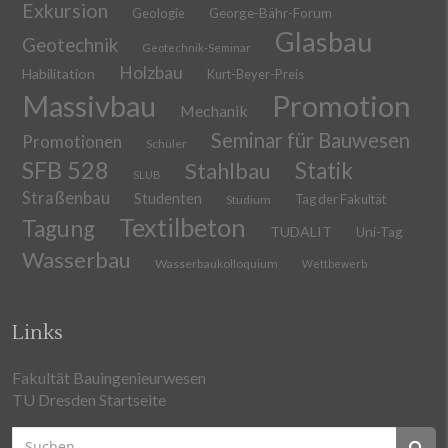
Exkursion
Geologie
George-Bähr-Forum
Glasbau
Geotechnik
Geotechnik-Seminar
Holzbau
Habilitation
Kurt-Beyer-Preis
Massivbau
Promotion
Mechanik
Seminar für Bauwesen
Promotionen
Schüler
SFB 528
Stahlbau
Statik
SLUB
Straßenbau
Studenten
Tag der Fakultät
Studium
Textilbeton
Tagung
TUDALIT
Uni-Tag
Wasserbau
Wasserbaukolloquium
Wettbewerb
Links
Fakultät Bauingenieurwesen
TU Dresden Startseite
Suchen