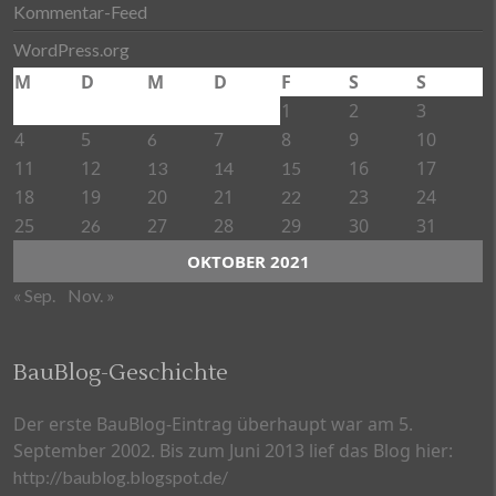
Kommentar-Feed
WordPress.org
M
D
M
D
F
S
S
1
2
3
4
5
7
8
9
10
6
11
12
16
17
13
14
15
18
19
20
21
23
24
22
25
27
28
29
30
31
26
OKTOBER 2021
« Sep.
Nov. »
BauBlog-Geschichte
Der erste BauBlog-Eintrag überhaupt war am 5.
September 2002. Bis zum Juni 2013 lief das Blog hier:
http://baublog.blogspot.de/