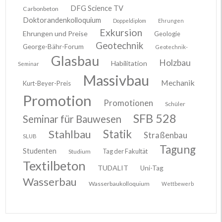
DFG Science TV
Carbonbeton
Doktorandenkolloquium
Doppeldiplom
Ehrungen
Exkursion
Ehrungen und Preise
Geologie
Geotechnik
George-Bähr-Forum
Geotechnik-
Glasbau
Holzbau
Habilitation
Seminar
Massivbau
Mechanik
Kurt-Beyer-Preis
Promotion
Promotionen
Schüler
SFB 528
Seminar für Bauwesen
Stahlbau
Statik
Straßenbau
SLUB
Tagung
Studenten
Tag der Fakultät
Studium
Textilbeton
TUDALIT
Uni-Tag
Wasserbau
Wasserbaukolloquium
Wettbewerb