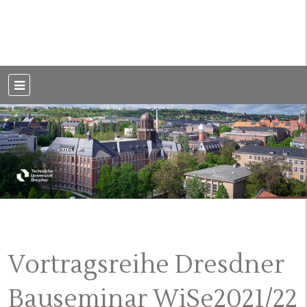
Weblog der Dresdner Bauingenieure · Seit 2002
BauBlog TU
Dresden
Vortragsreihe Dresdner
Bauseminar WiSe2021/22