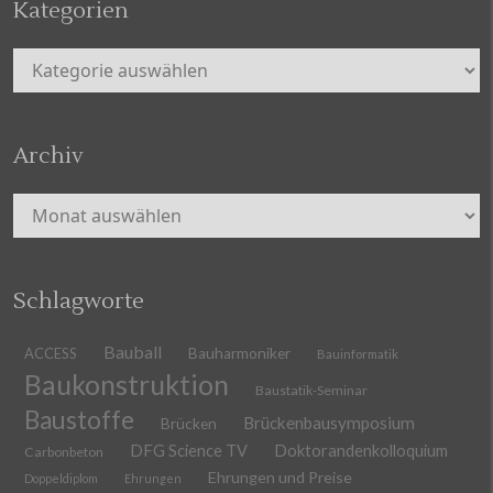
Kategorien
Kategorien
Archiv
Archiv
Schlagworte
Bauball
ACCESS
Bauharmoniker
Bauinformatik
Baukonstruktion
Baustatik-Seminar
Baustoffe
Brückenbausymposium
Brücken
DFG Science TV
Doktorandenkolloquium
Carbonbeton
Ehrungen und Preise
Doppeldiplom
Ehrungen