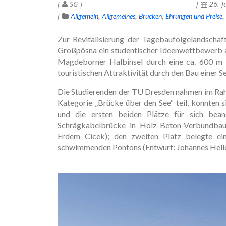
SG
26. J
Allgemein
Allgemeines
Brücken
Ehrungen und Preise
Zur Revitalisierung der Tagebaufolgelandscha
Großpösna ein studentischer Ideenwettbewerb a
Magdeborner Halbinsel durch eine ca. 600 m 
touristischen Attraktivität durch den Bau einer 
Die Studierenden der TU Dresden nahmen im Ra
Kategorie „Brücke über den See“ teil, konnten 
und die ersten beiden Plätze für sich bean
Schrägkabelbrücke in Holz-Beton-Verbundbauw
Erdem Cicek); den zweiten Platz belegte ei
schwimmenden Pontons (Entwurf: Johannes Heller