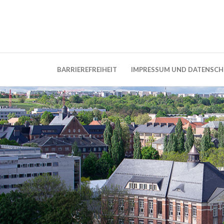
Weblog der Dresdner Bauingenieure · Seit
BauBlog TU 
BARRIEREFREIHEIT
IMPRESSUM UND DATENSC