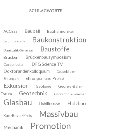
SCHLAGWORTE
Bauball
ACCESS
Bauharmoniker
Baukonstruktion
Bauinformatik
Baustoffe
Baustatik-Seminar
Brückenbausymposium
Brücken
DFG Science TV
Carbonbeton
Doktorandenkolloquium
Doppeldiplom
Ehrungen und Preise
Ehrungen
Exkursion
Geologie
George-Bähr-
Geotechnik
Forum
Geotechnik-Seminar
Glasbau
Holzbau
Habilitation
Massivbau
Kurt-Beyer-Preis
Promotion
Mechanik