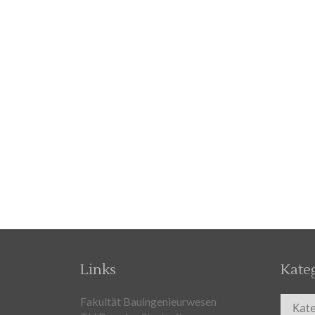
Links
Kate
Kateg
Fakultät Bauingenieurwesen