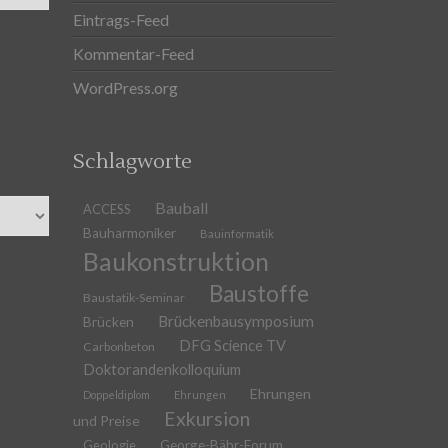
Eintrags-Feed
Kommentar-Feed
WordPress.org
Schlagworte
Bauball
ACCESS
Bauharmoniker
Bauinformatik
Baukonstruktion
Baustoffe
Baustatik-Seminar
Brückenbausymposium
Brücken
DFG Science TV
Carbonbeton
Doktorandenkolloquium
Ehrungen
Doppeldiplom
Ehrungen
Exkursion
und Preise
Geologie
George-Bähr-Forum