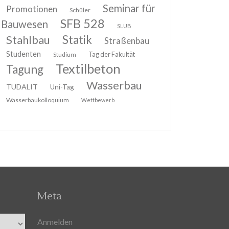
Seminar für
Promotionen
Schüler
SFB 528
Bauwesen
SLUB
Stahlbau
Statik
Straßenbau
Studenten
Tag der Fakultät
Studium
Textilbeton
Tagung
Wasserbau
TUDALIT
Uni-Tag
Wasserbaukolloquium
Wettbewerb
Meta
Anmelden