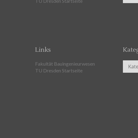
TU Dresden Startseite
Links
Kate
Kateg
Fakultät Bauingenieurwesen
TU Dresden Startseite