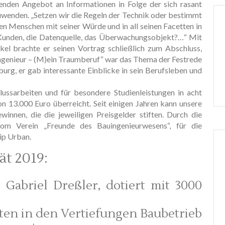
nden Angebot an Informationen in Folge der sich rasant
uwenden. „Setzen wir die Regeln der Technik oder bestimmt
n Menschen mit seiner Würde und in all seinen Facetten in
 Kunden, die Datenquelle, das Überwachungsobjekt?…“ Mit
el brachte er seinen Vortrag schließlich zum Abschluss,
ingenieur – (M)ein Traumberuf“ war das Thema der Festrede
g, er gab interessante Einblicke in sein Berufsleben und
ussarbeiten und für besondere Studienleistungen in acht
n 13.000 Euro überreicht. Seit einigen Jahren kann unsere
innen, die die jeweiligen Preisgelder stiften. Durch die
om Verein „Freunde des Bauingenieurwesens“, für die
ip Urban.
ät 2019:
Gabriel Dreßler, dotiert mit 3000
iten in den Vertiefungen Baubetrieb