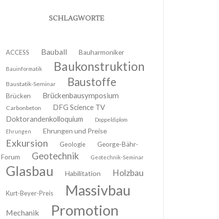
SCHLAGWORTE
Bauball
ACCESS
Bauharmoniker
Baukonstruktion
Bauinformatik
Baustoffe
Baustatik-Seminar
Brückenbausymposium
Brücken
DFG Science TV
Carbonbeton
Doktorandenkolloquium
Doppeldiplom
Ehrungen und Preise
Ehrungen
Exkursion
Geologie
George-Bähr-
Geotechnik
Forum
Geotechnik-Seminar
Glasbau
Holzbau
Habilitation
Massivbau
Kurt-Beyer-Preis
Promotion
Mechanik