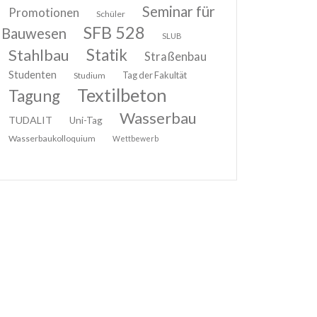
Seminar für
Promotionen
Schüler
SFB 528
Bauwesen
SLUB
Stahlbau
Statik
Straßenbau
Studenten
Tag der Fakultät
Studium
Textilbeton
Tagung
Wasserbau
TUDALIT
Uni-Tag
Wasserbaukolloquium
Wettbewerb