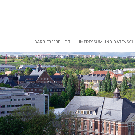
Weblog der Dresdner Bauingenieure · Seit
BauBlog TU 
BARRIEREFREIHEIT
IMPRESSUM UND DATENSC