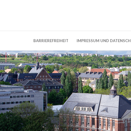
Weblog der Dresdner Bauingenieure · Seit
BauBlog TU 
BARRIEREFREIHEIT
IMPRESSUM UND DATENSC