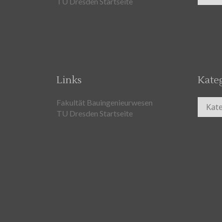
TU Dresden Startseite
Links
Kate
Kateg
Fakultät Bauingenieurwesen
TU Dresden Startseite