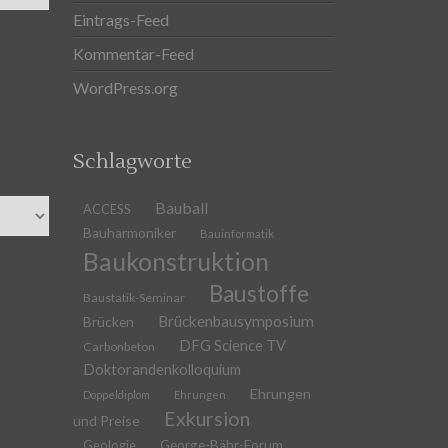
Eintrags-Feed
Kommentar-Feed
WordPress.org
Schlagworte
Bauball
ACCESS
Bauharmoniker
Bauinformatik
Baukonstruktion
Baustoffe
Baustatik-Seminar
Brückenbausymposium
Brücken
DFG Science TV
Carbonbeton
Doktorandenkolloquium
Ehrungen
Doppeldiplom
Ehrungen
Exkursion
und Preise
Geologie
George-Bähr-Forum