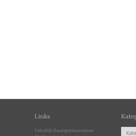
Links
Kate
Kateg
Fakultät Bauingenieurwesen