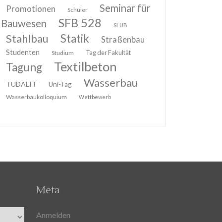
Seminar für
Promotionen
Schüler
SFB 528
Bauwesen
SLUB
Stahlbau
Statik
Straßenbau
Studenten
Tag der Fakultät
Studium
Textilbeton
Tagung
Wasserbau
TUDALIT
Uni-Tag
Wasserbaukolloquium
Wettbewerb
Meta
Anmelden