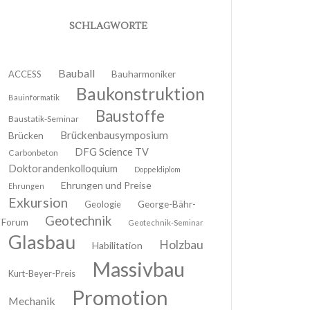
SCHLAGWORTE
Bauball
ACCESS
Bauharmoniker
Baukonstruktion
Bauinformatik
Baustoffe
Baustatik-Seminar
Brückenbausymposium
Brücken
DFG Science TV
Carbonbeton
Doktorandenkolloquium
Doppeldiplom
Ehrungen und Preise
Ehrungen
Exkursion
Geologie
George-Bähr-
Geotechnik
Forum
Geotechnik-Seminar
Glasbau
Holzbau
Habilitation
Massivbau
Kurt-Beyer-Preis
Promotion
Mechanik