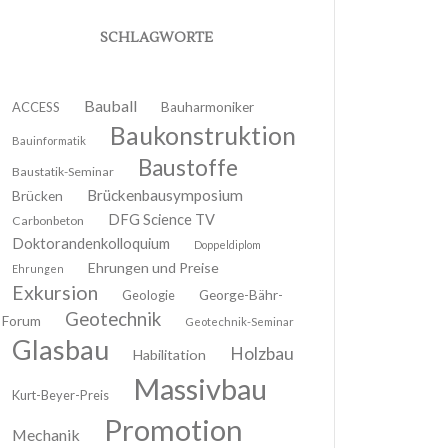
SCHLAGWORTE
Bauball
ACCESS
Bauharmoniker
Baukonstruktion
Bauinformatik
Baustoffe
Baustatik-Seminar
Brückenbausymposium
Brücken
DFG Science TV
Carbonbeton
Doktorandenkolloquium
Doppeldiplom
Ehrungen und Preise
Ehrungen
Exkursion
Geologie
George-Bähr-
Geotechnik
Forum
Geotechnik-Seminar
Glasbau
Holzbau
Habilitation
Massivbau
Kurt-Beyer-Preis
Promotion
Mechanik