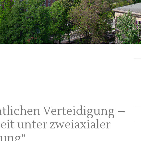
ntlichen Verteidigung –
it unter zweiaxialer
tung“