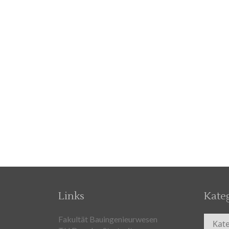
Links
Kate
Kateg
Fakultät Bauingenieurwesen