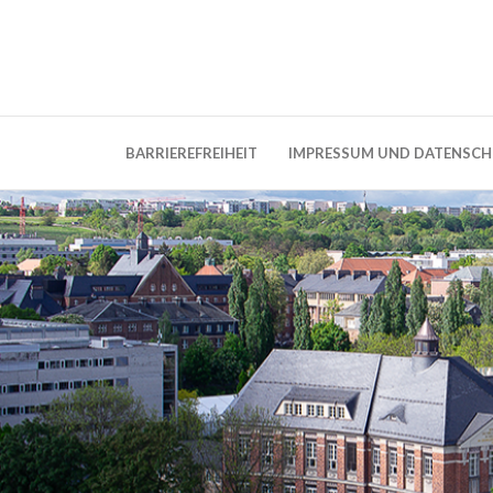
Weblog der Dresdner Bauingenieure · Seit
BauBlog TU 
BARRIEREFREIHEIT
IMPRESSUM UND DATENSC