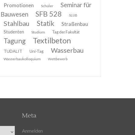
Seminar für
Promotionen
Schüler
SFB 528
Bauwesen
SLUB
Stahlbau
Statik
Straßenbau
Studenten
Tag der Fakultät
Studium
Textilbeton
Tagung
Wasserbau
TUDALIT
Uni-Tag
Wasserbaukolloquium
Wettbewerb
Meta
Anmelden