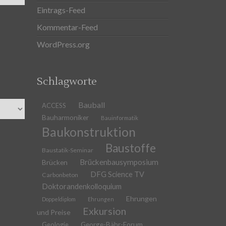
Eintrags-Feed
Kommentar-Feed
WordPress.org
Schlagworte
Bauball
ACCESS
Bauharmoniker
Bauinformatik
Baukonstruktion
Baustoffe
Baustatik-Seminar
Brückenbausymposium
Brücken
DFG Science TV
Carbonbeton
Doktorandenkolloquium
Ehrungen
Doppeldiplom
Ehrungen
Exkursion
und Preise
Geologie
George-Bähr-Forum