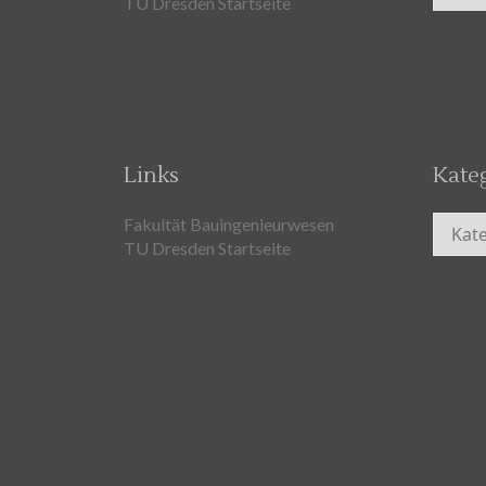
TU Dresden Startseite
Links
Kate
Kateg
Fakultät Bauingenieurwesen
TU Dresden Startseite