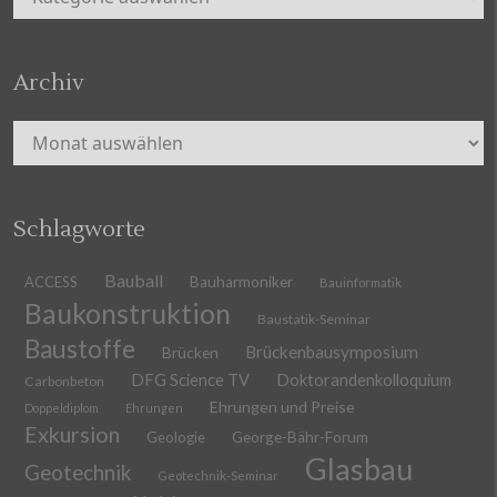
Archiv
Archiv
Schlagworte
Bauball
ACCESS
Bauharmoniker
Bauinformatik
Baukonstruktion
Baustatik-Seminar
Baustoffe
Brückenbausymposium
Brücken
DFG Science TV
Doktorandenkolloquium
Carbonbeton
Ehrungen und Preise
Doppeldiplom
Ehrungen
Exkursion
Geologie
George-Bähr-Forum
Glasbau
Geotechnik
Geotechnik-Seminar