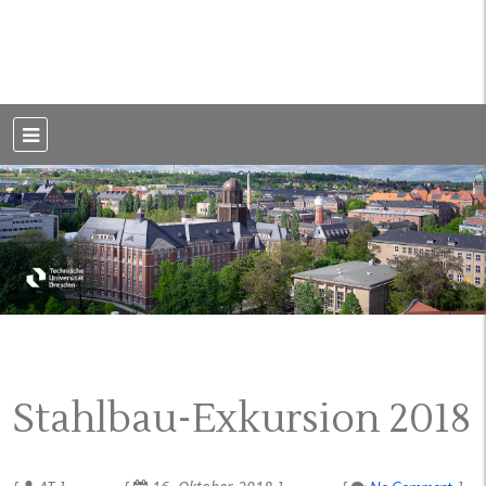
Weblog der Dresdner Bauingenieure · Seit 2002
BauBlog TU
Dresden
Stahlbau-Exkursion 2018