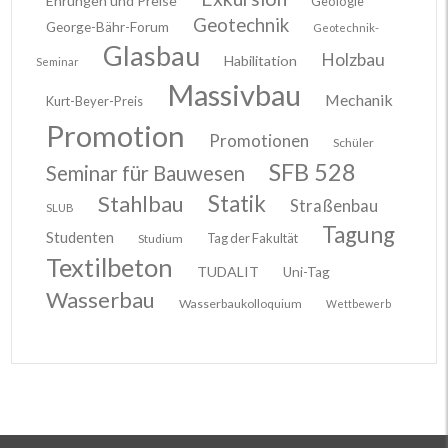
Ehrungen und Preise
Geologie
Geotechnik
George-Bähr-Forum
Geotechnik-
Glasbau
Holzbau
Habilitation
Seminar
Massivbau
Mechanik
Kurt-Beyer-Preis
Promotion
Promotionen
Schüler
SFB 528
Seminar für Bauwesen
Stahlbau
Statik
Straßenbau
SLUB
Tagung
Studenten
Tag der Fakultät
Studium
Textilbeton
TUDALIT
Uni-Tag
Wasserbau
Wasserbaukolloquium
Wettbewerb