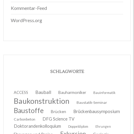
Kommentar-Feed
WordPress.org
SCHLAGWORTE
Bauball
ACCESS
Bauharmoniker
Bauinformatik
Baukonstruktion
Baustatik-Seminar
Baustoffe
Brückenbausymposium
Brücken
DFG Science TV
Carbonbeton
Doktorandenkolloquium
Doppeldiplom
Ehrungen
Exkursion