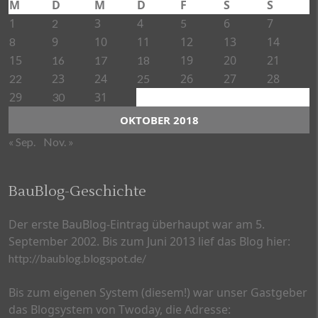
M
D
M
D
F
S
S
1
3
4
6
7
2
5
9
10
11
12
13
14
8
15
19
20
21
16
17
18
23
24
26
27
28
22
25
29
31
30
OKTOBER 2018
« Sep.
Nov. »
BauBlog-Geschichte
Der erste BauBlog-Eintrag überhaupt war am 5.
September 2002. Bis zum Juni 2013 lief das Blog hier:
http://baublog.blogspot.de/
Bis zum eigenen System (diesem!) war unser Gastgeber
das Blogsystem von Twoday, die Adresse: