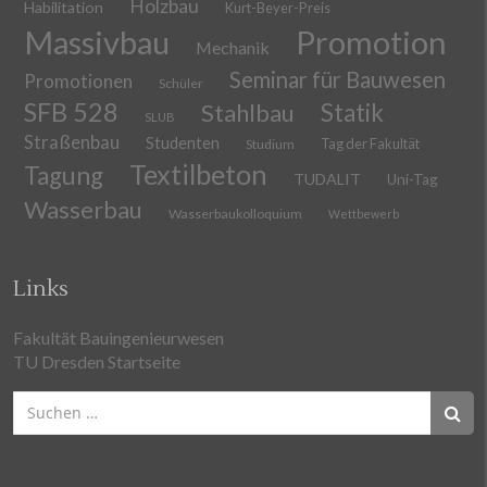
Holzbau
Habilitation
Kurt-Beyer-Preis
Massivbau
Promotion
Mechanik
Seminar für Bauwesen
Promotionen
Schüler
SFB 528
Stahlbau
Statik
SLUB
Straßenbau
Studenten
Tag der Fakultät
Studium
Textilbeton
Tagung
TUDALIT
Uni-Tag
Wasserbau
Wasserbaukolloquium
Wettbewerb
Links
Fakultät Bauingenieurwesen
TU Dresden Startseite
Suchen
nach: