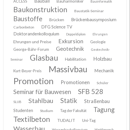
Bauball
ACCESS
Bauharmoniker
Bauinformatik
Baukonstruktion
Baustatik-Seminar
Baustoffe
Brückenbausymposium
Brücken
DFG Science TV
Carbonbeton
Doktorandenkolloquium
Doppeldiplom
Ehrungen
Exkursion
Ehrungen und Preise
Geologie
Geotechnik
George-Bähr-Forum
Geotechnik-
Glasbau
Holzbau
Habilitation
Seminar
Massivbau
Mechanik
Kurt-Beyer-Preis
Promotion
Promotionen
Schüler
SFB 528
Seminar für Bauwesen
Stahlbau
Statik
Straßenbau
SLUB
Tagung
Studenten
Tag der Fakultät
Studium
Textilbeton
TUDALIT
Uni-Tag
Wasserbau
Wasserbaukolloquium
Wettbewerb