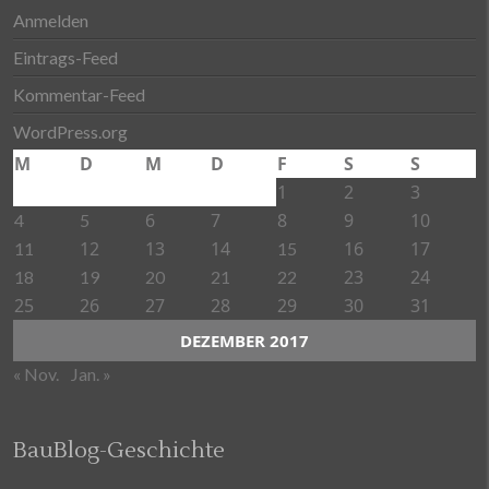
Anmelden
Eintrags-Feed
Kommentar-Feed
WordPress.org
M
D
M
D
F
S
S
1
2
3
6
7
8
9
10
4
5
12
13
14
16
17
11
15
23
24
18
19
20
21
22
25
26
27
28
29
30
31
DEZEMBER 2017
« Nov.
Jan. »
BauBlog-Geschichte