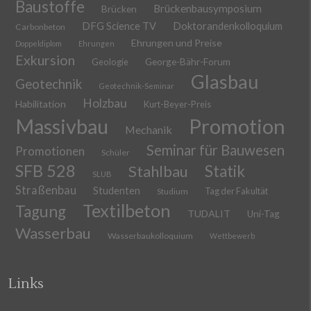
Baustoffe
Brückenbausymposium
Brücken
DFG Science TV
Doktorandenkolloquium
Carbonbeton
Ehrungen und Preise
Doppeldiplom
Ehrungen
Exkursion
Geologie
George-Bähr-Forum
Glasbau
Geotechnik
Geotechnik-Seminar
Holzbau
Habilitation
Kurt-Beyer-Preis
Massivbau
Promotion
Mechanik
Seminar für Bauwesen
Promotionen
Schüler
SFB 528
Stahlbau
Statik
SLUB
Straßenbau
Studenten
Tag der Fakultät
Studium
Textilbeton
Tagung
TUDALIT
Uni-Tag
Wasserbau
Wasserbaukolloquium
Wettbewerb
Links