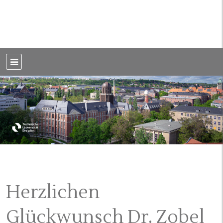
Weblog der Dresdner Bauingenieure · Seit 2002
BauBlog TU
Dresden
Herzlichen
Glückwunsch Dr. Zobel