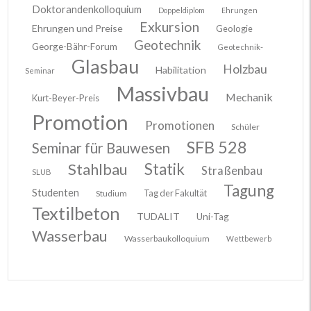
Doktorandenkolloquium
Doppeldiplom
Ehrungen
Exkursion
Ehrungen und Preise
Geologie
Geotechnik
George-Bähr-Forum
Geotechnik-
Glasbau
Holzbau
Habilitation
Seminar
Massivbau
Mechanik
Kurt-Beyer-Preis
Promotion
Promotionen
Schüler
SFB 528
Seminar für Bauwesen
Stahlbau
Statik
Straßenbau
SLUB
Tagung
Studenten
Tag der Fakultät
Studium
Textilbeton
TUDALIT
Uni-Tag
Wasserbau
Wasserbaukolloquium
Wettbewerb