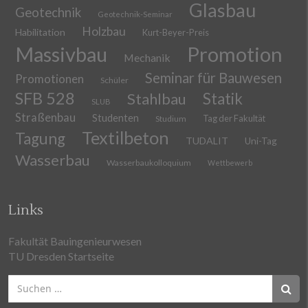
Glasbau
Geotechnik
Geotechnik-Seminar
Holzbau
Habilitation
Kurt-Beyer-Preis
Massivbau
Promotion
Mechanik
Seminar für Bauwesen
Promotionen
Schüler
SFB 528
Stahlbau
Statik
SLUB
Straßenbau
Studenten
Tag der Fakultät
Studium
Textilbeton
Tagung
TUDALIT
Uni-Tag
Wasserbau
Wasserbaukolloquium
Wettbewerb
Links
Fakultät Bauingenieurwesen
TU Dresden Startseite
Suchen
nach: