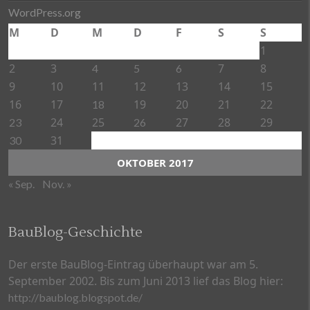
WordPress.org
M
D
M
D
F
S
S
1
2
3
7
8
4
5
6
9
10
11
12
13
14
15
16
17
19
20
21
22
18
24
25
27
28
29
23
26
31
30
OKTOBER 2017
« Sep.
Nov. »
BauBlog-Geschichte
Der erste BauBlog-Eintrag überhaupt war am 5.
September 2002. Bis zum Juni 2013 lief das Blog hier:
http://baublog.blogspot.de/