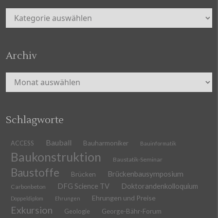
Kategorien
Archiv
Archiv
Schlagworte
Bauball
ACCESS
Bauharmoniker
Bauinformatik
Baukonstruktion
Baustatik-Seminar
Baustoffe
Brückenbausymposium
Brücken
DFG Science TV
Doktorandenkolloquium
Carbonbeton
Ehrungen und Preise
Doppeldiplom
Ehrungen
Exkursion
Geologie
George-Bähr-Forum