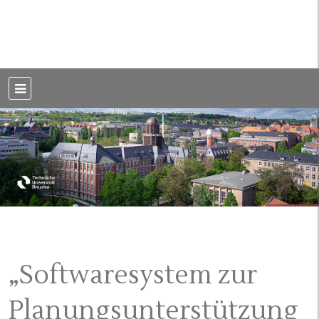
Weblog der Dresdner Bauingenieure · Seit 2002
BauBlog TU
Dresden
„Softwaresystem zur
Planungsunterstützung