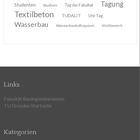
Tagung
Studenten
Tag der Fakultät
Studium
Textilbeton
TUDALIT
Uni-Tag
Wasserbau
Wasserbaukolloquium
Wettbewerb
Links
Fakultät Bauingenieurwesen
TU Dresden Startseite
Kategorien