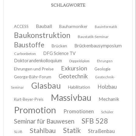
SCHLAGWORTE
Bauball
ACCESS
Bauharmoniker
Bauinformatik
Baukonstruktion
Baustatik-Seminar
Baustoffe
Brückenbausymposium
Brücken
DFG Science TV
Carbonbeton
Doktorandenkolloquium
Doppeldiplom
Ehrungen
Exkursion
Ehrungen und Preise
Geologie
Geotechnik
George-Bähr-Forum
Geotechnik-
Glasbau
Holzbau
Habilitation
Seminar
Massivbau
Mechanik
Kurt-Beyer-Preis
Promotion
Promotionen
Schüler
SFB 528
Seminar für Bauwesen
Stahlbau
Statik
Straßenbau
SLUB