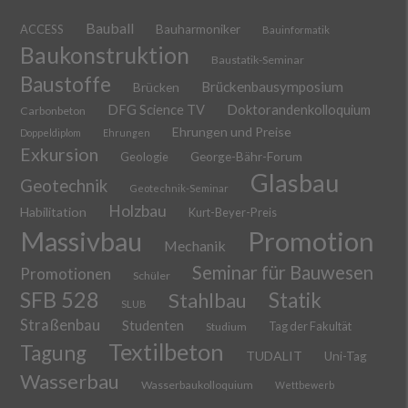
Bauball
ACCESS
Bauharmoniker
Bauinformatik
Baukonstruktion
Baustatik-Seminar
Baustoffe
Brückenbausymposium
Brücken
DFG Science TV
Doktorandenkolloquium
Carbonbeton
Ehrungen und Preise
Doppeldiplom
Ehrungen
Exkursion
Geologie
George-Bähr-Forum
Glasbau
Geotechnik
Geotechnik-Seminar
Holzbau
Habilitation
Kurt-Beyer-Preis
Massivbau
Promotion
Mechanik
Seminar für Bauwesen
Promotionen
Schüler
SFB 528
Stahlbau
Statik
SLUB
Straßenbau
Studenten
Tag der Fakultät
Studium
Textilbeton
Tagung
TUDALIT
Uni-Tag
Wasserbau
Wasserbaukolloquium
Wettbewerb