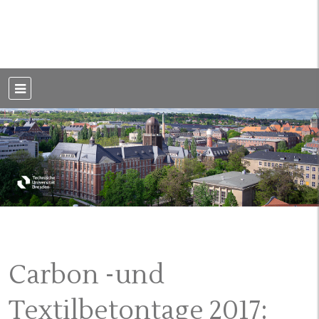
Weblog der Dresdner Bauingenieure · Seit 2002
BauBlog TU
Dresden
Carbon -und
Textilbetontage 2017: