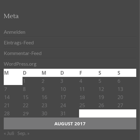
Meta
Anmelden
Eintrags-Feed
Kommentar-Feed
WordPress.org
M
D
M
D
F
S
S
1
3
4
5
6
2
8
9
10
11
12
13
7
14
15
16
17
19
20
18
21
22
23
24
25
26
27
28
30
31
29
AUGUST 2017
« Juli
Sep. »