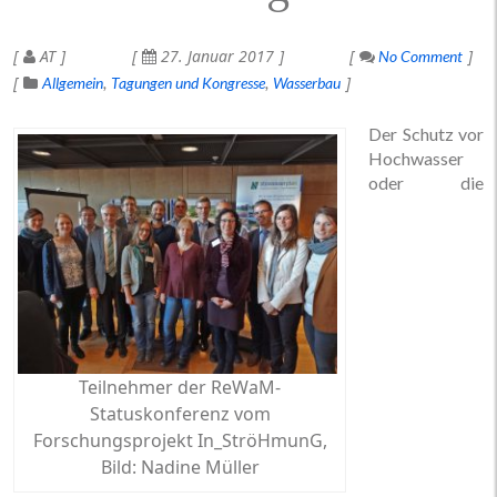
AT
27. Januar 2017
No Comment
Allgemein
Tagungen und Kongresse
Wasserbau
Der Schutz vor
Hochwasser
oder die
Teilnehmer der ReWaM-
Statuskonferenz vom
Forschungsprojekt In_StröHmunG,
Bild: Nadine Müller