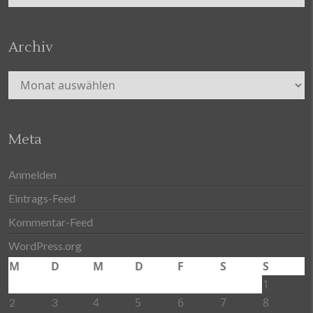
Archiv
Archiv
Meta
Anmelden
Eintrags-Feed
Kommentar-Feed
WordPress.org
M
D
M
D
F
S
S
1
4
5
6
7
8
2
3