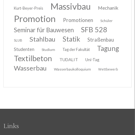
Massivbau
Mechanik
Kurt-Beyer-Preis
Promotion
Promotionen
Schüler
SFB 528
Seminar für Bauwesen
Stahlbau
Statik
Straßenbau
SLUB
Tagung
Studenten
Tag der Fakultät
Studium
Textilbeton
TUDALIT
Uni-Tag
Wasserbau
Wasserbaukolloquium
Wettbewerb
Links