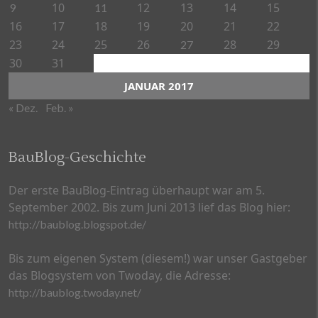
10
12
13
14
15
9
11
16
17
18
19
20
21
22
23
24
25
26
28
29
27
30
31
JANUAR 2017
« Dez.
Feb. »
BauBlog-Geschichte
Der erste BauBlog-Eintrag überhaupt war am 5.
September 2002. Bis zum Juni 2013 lief das Blog hier:
http://baublog.blogspot.de/
Bis zum eigenen System (diesem!) war unser Gastgeber
das Blogsystem von Twoday, die Adresse:
http://baublog.twoday.net/