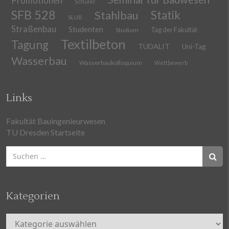
Promotionen
Schüler
SFB 528
Stahlbau
Statik
SLUB
Straßenbau
Studenten
Tag der Fakultät
Studium
Textilbeton
Tagung
TUDALIT
Uni-Tag
Wasserbau
Wasserbaukolloquium
Wettbewerb
Links
Fakultät Bauingenieurwesen
TU Dresden Startseite
Suchen
nach:
Kategorien
Kategorien