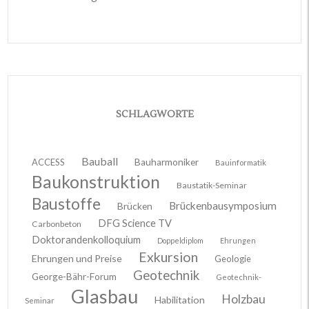
SCHLAGWORTE
Bauball
ACCESS
Bauharmoniker
Bauinformatik
Baukonstruktion
Baustatik-Seminar
Baustoffe
Brückenbausymposium
Brücken
DFG Science TV
Carbonbeton
Doktorandenkolloquium
Doppeldiplom
Ehrungen
Exkursion
Ehrungen und Preise
Geologie
Geotechnik
George-Bähr-Forum
Geotechnik-
Glasbau
Holzbau
Habilitation
Seminar