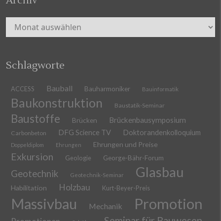
Archiv
Archiv
Schlagworte
Bauball
ACCESS
Bauharmoniker
Bauinformatik
Baukonstruktion
Baustatik-Seminar
Baustoffe
Brückenbausymposium
Brücken
DFG Science TV
Doktorandenkolloquium
Carbonbeton
Ehrungen und Preise
Doppeldiplom
Ehrungen
Exkursion
Geologie
George-Bähr-Forum
Glasbau
Geotechnik
Geotechnik-Seminar
Holzbau
Habilitation
Kurt-Beyer-Preis
Massivbau
Promotion
Mechanik
Seminar für Bauwesen