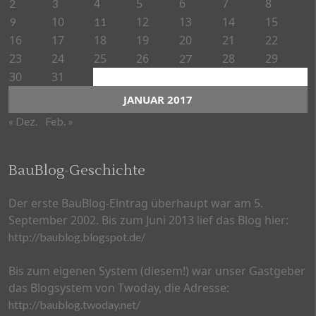
4
5
6
7
8
2
3
10
12
13
14
15
9
11
16
17
18
19
20
21
22
23
24
25
26
28
29
27
30
31
JANUAR 2017
« Dez.
Feb. »
BauBlog-Geschichte
Der erste BauBlog-Eintrag überhaupt war am 5.
September 2002. Bis zum Juni 2013 lief das Blog hier:
http://baublog.blogspot.de/
Bis zum eigenen System (diesem!) war unser Gastgeber
das Blogsystem von Twoday, die Adresse:
http://baublog.twoday.net/