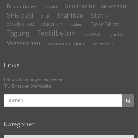
Seminar für Bauwesen
Promotionen
Schüler
SFB 528
Stahlbau
Statik
SLUB
Straßenbau
Studenten
Tag der Fakultät
Studium
Textilbeton
Tagung
TUDALIT
Uni-Tag
Wasserbau
Wasserbaukolloquium
Wettbewerb
Links
Fakultät Bauingenieurwesen
TU Dresden Startseite
Suchen
nach:
Kategorien