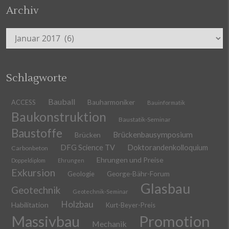
Archiv
Archiv
Schlagworte
Bauball
ACCESS
Bauharmoniker
Bauinformatik
Baukonstruktion
Baustatik-Seminar
Baustoffe
Brückenbausymposium
Brücken
DFG Science TV
Doktorandenkolloquium
Carbonbeton
Ehrungen und Preise
Doppeldiplom
Ehrungen
Exkursion
Geologie
George-Bähr-Forum
Glasbau
Geotechnik
Geotechnik-Seminar
Holzbau
Habilitation
Kurt-Beyer-Preis
Massivbau
Promotion
Mechanik