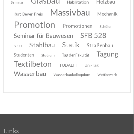
Glasbau
Holzbau
Habilitation
Seminar
Massivbau
Mechanik
Kurt-Beyer-Preis
Promotion
Promotionen
Schüler
SFB 528
Seminar für Bauwesen
Stahlbau
Statik
Straßenbau
SLUB
Tagung
Studenten
Tag der Fakultät
Studium
Textilbeton
TUDALIT
Uni-Tag
Wasserbau
Wasserbaukolloquium
Wettbewerb
Links