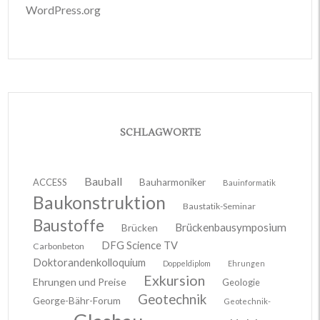
WordPress.org
SCHLAGWORTE
Bauball
ACCESS
Bauharmoniker
Bauinformatik
Baukonstruktion
Baustatik-Seminar
Baustoffe
Brückenbausymposium
Brücken
DFG Science TV
Carbonbeton
Doktorandenkolloquium
Doppeldiplom
Ehrungen
Exkursion
Ehrungen und Preise
Geologie
Geotechnik
George-Bähr-Forum
Geotechnik-