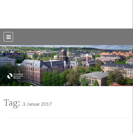
Weblog der Dresdner Bauingenieure · Seit 2002
BauBlog TU
Dresden
Tag:
3. Januar 2017