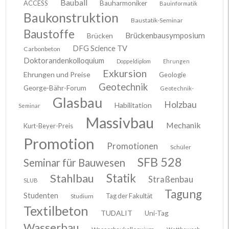
Bauball
ACCESS
Bauharmoniker
Bauinformatik
Baukonstruktion
Baustatik-Seminar
Baustoffe
Brückenbausymposium
Brücken
DFG Science TV
Carbonbeton
Doktorandenkolloquium
Doppeldiplom
Ehrungen
Exkursion
Ehrungen und Preise
Geologie
Geotechnik
George-Bähr-Forum
Geotechnik-
Glasbau
Holzbau
Habilitation
Seminar
Massivbau
Mechanik
Kurt-Beyer-Preis
Promotion
Promotionen
Schüler
SFB 528
Seminar für Bauwesen
Stahlbau
Statik
Straßenbau
SLUB
Tagung
Studenten
Tag der Fakultät
Studium
Textilbeton
TUDALIT
Uni-Tag
Wasserbau