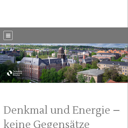
Weblog der Dresdner Bauingenieure · Seit 2002
BauBlog TU
Dresden
Denkmal und Energie –
keine Gegensätze