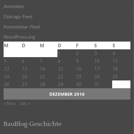
Anmelden
Eintrags-Feed
Kommentar-Feed
WordPress.org
M
D
M
D
F
S
S
1
3
4
2
5
7
9
10
11
6
8
12
13
14
16
17
18
15
20
22
23
24
25
19
21
26
27
28
29
30
31
DEZEMBER 2016
« Nov.
Jan. »
BauBlog-Geschichte