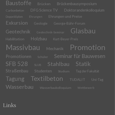
Baustoffe
Brückenbausymposium
Brücken
DFG Science TV
Doktorandenkolloquium
Carbonbeton
Ehrungen und Preise
Doppeldiplom
Ehrungen
Exkursion
Geologie
George-Bähr-Forum
Glasbau
Geotechnik
Geotechnik-Seminar
Holzbau
Habilitation
Kurt-Beyer-Preis
Massivbau
Promotion
Mechanik
Seminar für Bauwesen
Promotionen
Schüler
SFB 528
Stahlbau
Statik
SLUB
Straßenbau
Studenten
Tag der Fakultät
Studium
Textilbeton
Tagung
TUDALIT
Uni-Tag
Wasserbau
Wasserbaukolloquium
Wettbewerb
Links