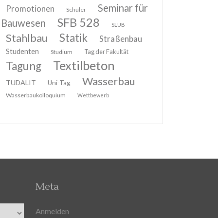
Seminar für
Promotionen
Schüler
SFB 528
Bauwesen
SLUB
Stahlbau
Statik
Straßenbau
Studenten
Tag der Fakultät
Studium
Textilbeton
Tagung
Wasserbau
TUDALIT
Uni-Tag
Wasserbaukolloquium
Wettbewerb
Meta
Anmelden