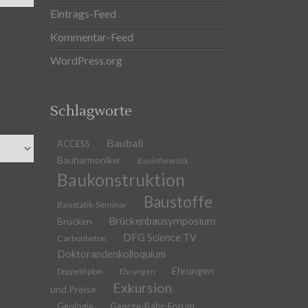
Eintrags-Feed
Kommentar-Feed
WordPress.org
Schlagworte
Bauball
ACCESS
Bauharmoniker
Bauinformatik
Baukonstruktion
Baustoffe
Baustatik-Seminar
Brückenbausymposium
Brücken
DFG Science TV
Carbonbeton
Doktorandenkolloquium
Ehrungen
Doppeldiplom
Ehrungen
Exkursion
und Preise
Geologie
George-Bähr-Forum