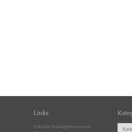
Links
Kate
Kateg
Fakultät Bauingenieurwesen