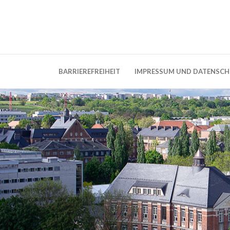
Weblog der Dresdner Bauingenieure · Seit
BauBlog TU 
BARRIEREFREIHEIT
IMPRESSUM UND DATENSC