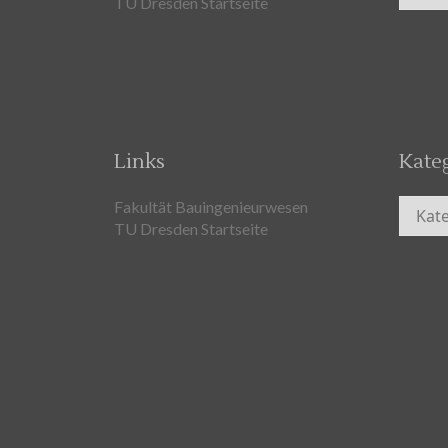
TU Dresden Startseite
Links
Kate
Kateg
Fakultät Bauingenieurwesen
TU Dresden Startseite