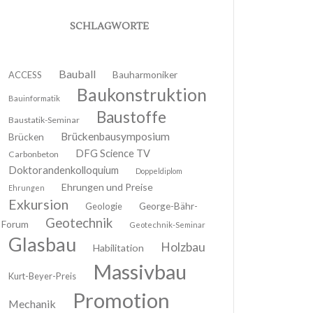
SCHLAGWORTE
Bauball
ACCESS
Bauharmoniker
Baukonstruktion
Bauinformatik
Baustoffe
Baustatik-Seminar
Brückenbausymposium
Brücken
DFG Science TV
Carbonbeton
Doktorandenkolloquium
Doppeldiplom
Ehrungen und Preise
Ehrungen
Exkursion
Geologie
George-Bähr-
Geotechnik
Forum
Geotechnik-Seminar
Glasbau
Holzbau
Habilitation
Massivbau
Kurt-Beyer-Preis
Promotion
Mechanik