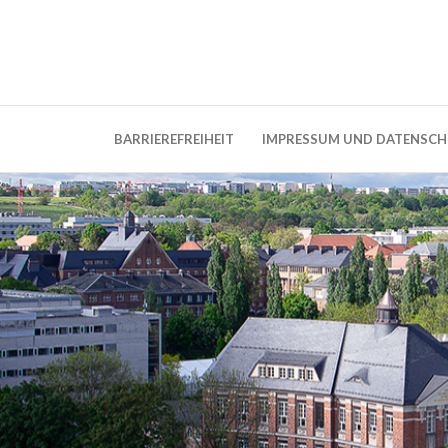
Weblog der Dresdner Bauingenieure · Seit
BauBlog TU 
BARRIEREFREIHEIT
IMPRESSUM UND DATENSC