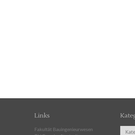
Links
Kate
Kateg
Fakultät Bauingenieurwesen