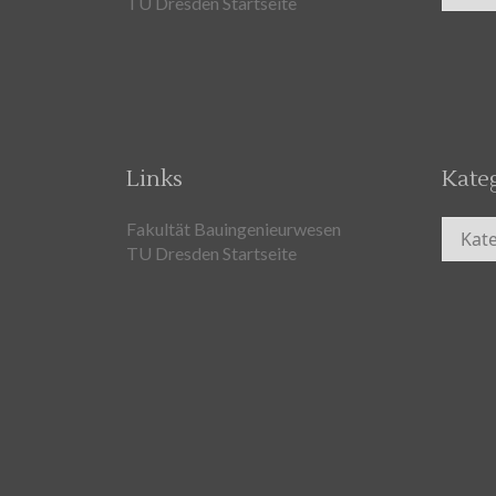
TU Dresden Startseite
Links
Kate
Kateg
Fakultät Bauingenieurwesen
TU Dresden Startseite