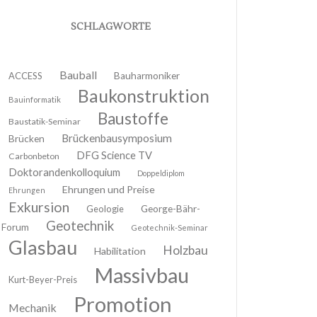
SCHLAGWORTE
Bauball
ACCESS
Bauharmoniker
Baukonstruktion
Bauinformatik
Baustoffe
Baustatik-Seminar
Brückenbausymposium
Brücken
DFG Science TV
Carbonbeton
Doktorandenkolloquium
Doppeldiplom
Ehrungen und Preise
Ehrungen
Exkursion
Geologie
George-Bähr-
Geotechnik
Forum
Geotechnik-Seminar
Glasbau
Holzbau
Habilitation
Massivbau
Kurt-Beyer-Preis
Promotion
Mechanik