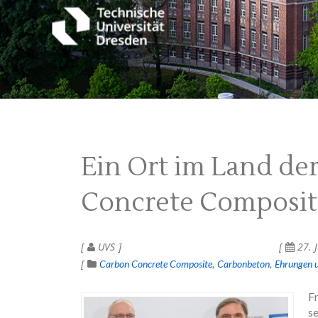
Ein Ort im Land der
Concrete Composit
UVS
27. J
Carbon Concrete Composite
Carbonbeton
Ehrungen u
F
s