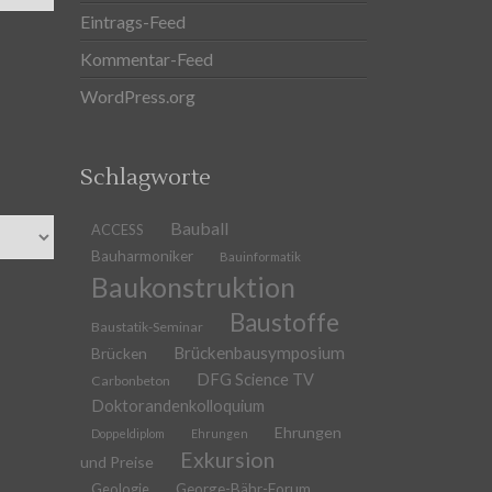
Eintrags-Feed
Kommentar-Feed
WordPress.org
Schlagworte
Bauball
ACCESS
Bauharmoniker
Bauinformatik
Baukonstruktion
Baustoffe
Baustatik-Seminar
Brückenbausymposium
Brücken
DFG Science TV
Carbonbeton
Doktorandenkolloquium
Ehrungen
Doppeldiplom
Ehrungen
Exkursion
und Preise
Geologie
George-Bähr-Forum