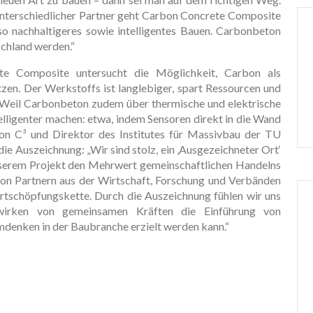
nterschiedlicher Partner geht Carbon Concrete Composite
o nachhaltigeres sowie intelligentes Bauen. Carbonbeton
schland werden.“
e Composite untersucht die Möglichkeit, Carbon als
zen. Der Werkstoffs ist langlebiger, spart Ressourcen und
n. Weil Carbonbeton zudem über thermische und elektrische
elligenter machen: etwa, indem Sensoren direkt in die Wand
on C³ und Direktor des Institutes für Massivbau der TU
e Auszeichnung: „Wir sind stolz, ein ‚Ausgezeichneter Ort‘
 unserem Projekt den Mehrwert gemeinschaftlichen Handelns
von Partnern aus der Wirtschaft, Forschung und Verbänden
tschöpfungskette. Durch die Auszeichnung fühlen wir uns
wirken von gemeinsamen Kräften die Einführung von
denken in der Baubranche erzielt werden kann.“