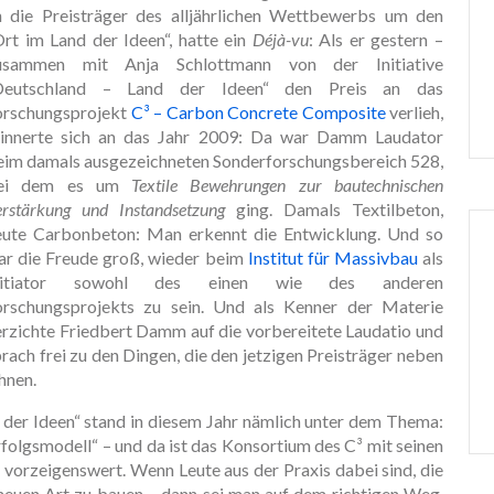
n die Preisträger des alljährlichen Wettbewerbs um den
Ort im Land der Ideen“, hatte ein
Déjà-vu
: Als er gestern –
usammen mit Anja Schlottmann von der Initiative
Deutschland – Land der Ideen“ den Preis an das
orschungsprojekt
C³ – Carbon Concrete Composite
verlieh,
rinnerte sich an das Jahr 2009: Da war Damm Laudator
eim damals ausgezeichneten Sonderforschungsbereich 528,
ei dem es um
Textile Bewehrungen zur bautechnischen
erstärkung und Instandsetzung
ging. Damals Textilbeton,
eute Carbonbeton: Man erkennt die Entwicklung. Und so
ar die Freude groß, wieder beim
Institut für Massivbau
als
nitiator sowohl des einen wie des anderen
orschungsprojekts zu sein. Und als Kenner der Materie
erzichte Friedbert Damm auf die vorbereitete Laudatio und
rach frei zu den Dingen, die den jetzigen Preisträger neben
hnen.
er Ideen“ stand in diesem Jahr nämlich unter dem Thema:
folgsmodell“ – und da ist das Konsortium des C³ mit seinen
vorzeigenswert. Wenn Leute aus der Praxis dabei sind, die
 neuen Art zu bauen – dann sei man auf dem richtigen Weg.