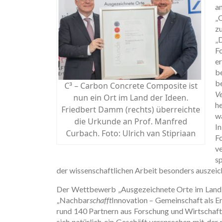
a
„
z
„
F
e
b
b
C³ – Carbon Concrete Composite ist
V
nun ein Ort im Land der Ideen.
h
Friedbert Damm (rechts) überreichte
w
die Urkunde an Prof. Manfred
I
Curbach. Foto: Ulrich van Stipriaan
F
v
sp
der wissenschaftlichen Arbeit besonders auszeic
Der Wettbewerb „Ausgezeichnete Orte im Land d
„Nachbar
schafft
Innovation – Gemeinschaft als Er
rund 140 Partnern aus Forschung und Wirtschaft 
sich natürlich ein Geschäft versprechen mit der