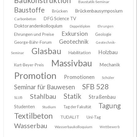
Baustatik-Seminar
Baustoffe
Brückenbausymposium
Brücken
DFG Science TV
Carbonbeton
Doktorandenkolloquium
Doppeldiplom
Ehrungen
Exkursion
Ehrungen und Preise
Geologie
Geotechnik
George-Bähr-Forum
Geotechnik-
Glasbau
Holzbau
Habilitation
Seminar
Massivbau
Mechanik
Kurt-Beyer-Preis
Promotion
Promotionen
Schüler
SFB 528
Seminar für Bauwesen
Stahlbau
Statik
Straßenbau
SLUB
Tagung
Studenten
Tag der Fakultät
Studium
Textilbeton
TUDALIT
Uni-Tag
Wasserbau
Wasserbaukolloquium
Wettbewerb