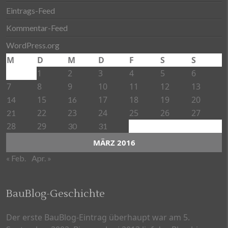
Eintrags-Feed
Kommentar-Feed
WordPress.org
M
D
M
D
F
S
S
1
2
3
4
5
6
7
8
9
10
11
12
13
15
17
18
19
20
14
16
22
23
24
25
26
27
21
28
29
30
31
MÄRZ 2016
« Feb.
Apr. »
BauBlog-Geschichte
Der erste BauBlog-Eintrag überhaupt war am 5.