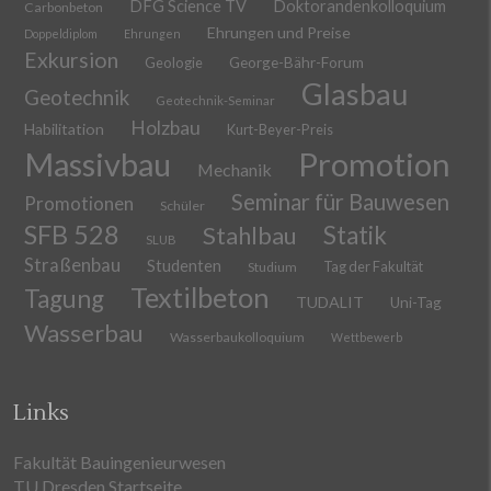
DFG Science TV
Doktorandenkolloquium
Carbonbeton
Ehrungen und Preise
Doppeldiplom
Ehrungen
Exkursion
Geologie
George-Bähr-Forum
Glasbau
Geotechnik
Geotechnik-Seminar
Holzbau
Habilitation
Kurt-Beyer-Preis
Massivbau
Promotion
Mechanik
Seminar für Bauwesen
Promotionen
Schüler
SFB 528
Stahlbau
Statik
SLUB
Straßenbau
Studenten
Tag der Fakultät
Studium
Textilbeton
Tagung
TUDALIT
Uni-Tag
Wasserbau
Wasserbaukolloquium
Wettbewerb
Links
Fakultät Bauingenieurwesen
TU Dresden Startseite