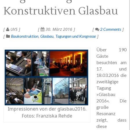
Konstruktiven Glasbau
UVS
30. März 2016
2 Comments
Baukonstruktion
Glasbau
Tagungen und Kongresse
Über 190
Gäste
besuchten am
17. und
18.03.2016 die
zweitägige
Tagung
»Glasbau
2016«. Die
große
Impressionen von der glasbau2016.
Resonanz
Fotos: Franziska Rehde
zeigt, dass
diese