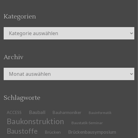
Kategorien
Kategorien
Archiv
Archiv
Schlagworte
Bauball
ACCESS
Bauharmoniker
Bauinformatik
Baukonstruktion
Baustatik-Seminar
Baustoffe
Brückenbausymposium
Brücken