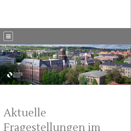
Weblog der Dresdner Bauingenieure · Seit 2002
BauBlog TU
Dresden
Aktuelle
Fragestellungen im