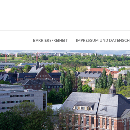
Weblog der Dresdner Bauingenieure · Seit
BauBlog TU 
BARRIEREFREIHEIT
IMPRESSUM UND DATENSC