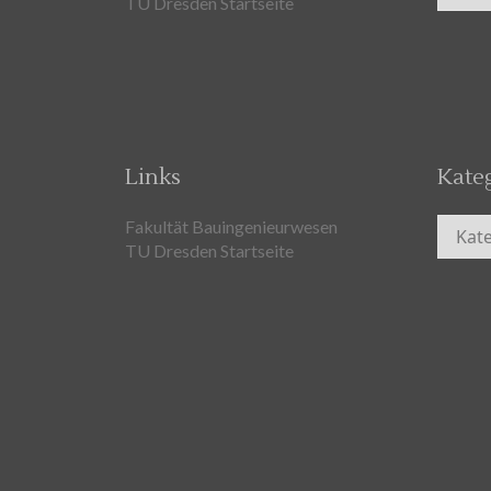
TU Dresden Startseite
Links
Kate
Kateg
Fakultät Bauingenieurwesen
TU Dresden Startseite