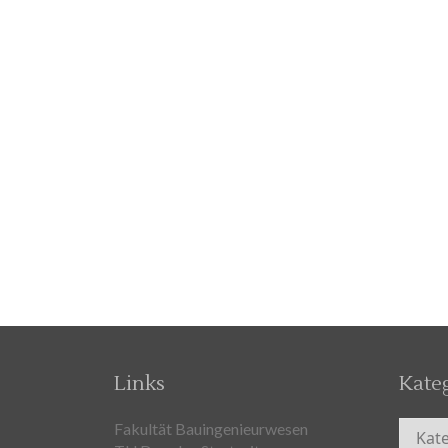
Links
Kate
Kateg
Fakultät Bauingenieurwesen