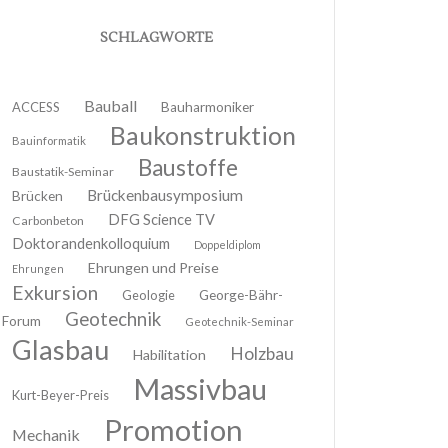
SCHLAGWORTE
Bauball
ACCESS
Bauharmoniker
Baukonstruktion
Bauinformatik
Baustoffe
Baustatik-Seminar
Brückenbausymposium
Brücken
DFG Science TV
Carbonbeton
Doktorandenkolloquium
Doppeldiplom
Ehrungen und Preise
Ehrungen
Exkursion
Geologie
George-Bähr-
Geotechnik
Forum
Geotechnik-Seminar
Glasbau
Holzbau
Habilitation
Massivbau
Kurt-Beyer-Preis
Promotion
Mechanik