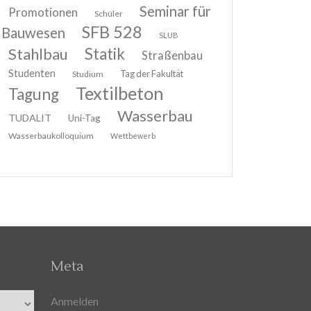
Seminar für
Promotionen
Schüler
SFB 528
Bauwesen
SLUB
Stahlbau
Statik
Straßenbau
Studenten
Tag der Fakultät
Studium
Textilbeton
Tagung
Wasserbau
TUDALIT
Uni-Tag
Wasserbaukolloquium
Wettbewerb
Meta
Anmelden