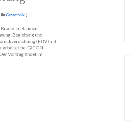
Geotechnik
ia Brauer im Rahmen
anung, Begleitung und
ldruckverdichtung (RDV) mit
uer arbeitet bei GICON –
er Vortrag findet im