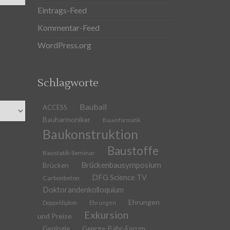
Eintrags-Feed
Kommentar-Feed
WordPress.org
Schlagworte
Bauball
ACCESS
Bauharmoniker
Bauinformatik
Baukonstruktion
Baustoffe
Baustatik-Seminar
Brückenbausymposium
Brücken
DFG Science TV
Carbonbeton
Doktorandenkolloquium
Ehrungen
Doppeldiplom
Ehrungen
Exkursion
und Preise
Geologie
George-Bähr-Forum