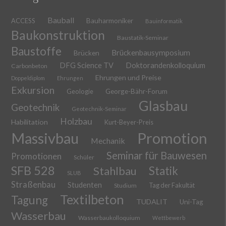
Bauball
ACCESS
Bauharmoniker
Bauinformatik
Baukonstruktion
Baustatik-Seminar
Baustoffe
Brückenbausymposium
Brücken
DFG Science TV
Doktorandenkolloquium
Carbonbeton
Ehrungen und Preise
Doppeldiplom
Ehrungen
Exkursion
Geologie
George-Bähr-Forum
Glasbau
Geotechnik
Geotechnik-Seminar
Holzbau
Habilitation
Kurt-Beyer-Preis
Massivbau
Promotion
Mechanik
Seminar für Bauwesen
Promotionen
Schüler
SFB 528
Stahlbau
Statik
SLUB
Straßenbau
Studenten
Tag der Fakultät
Studium
Textilbeton
Tagung
TUDALIT
Uni-Tag
Wasserbau
Wasserbaukolloquium
Wettbewerb