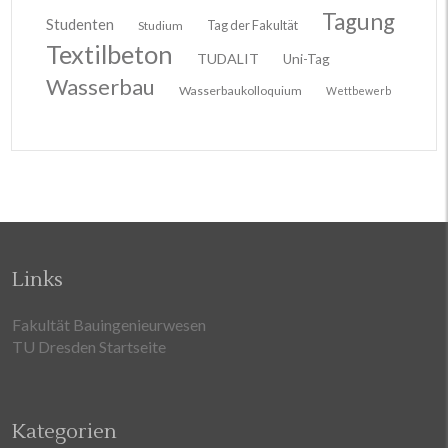
Tagung
Studenten
Tag der Fakultät
Studium
Textilbeton
TUDALIT
Uni-Tag
Wasserbau
Wasserbaukolloquium
Wettbewerb
Links
Fakultät Bauingenieurwesen
TU Dresden Startseite
Kategorien