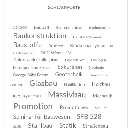
SCHLAGWORTE
Bauball
ACCESS
Bauharmoniker
Bauinformatik
Baukonstruktion
Baustatik-Seminar
Baustoffe
Brückenbausymposium
Brücken
DFG Science TV
Carbonbeton
Doktorandenkolloquium
Doppeldiplom
Ehrungen
Exkursion
Ehrungen und Preise
Geologie
Geotechnik
George-Bähr-Forum
Geotechnik-
Glasbau
Holzbau
Habilitation
Seminar
Massivbau
Mechanik
Kurt-Beyer-Preis
Promotion
Promotionen
Schüler
SFB 528
Seminar für Bauwesen
Stahlbau
Statik
Straßenbau
SLUB