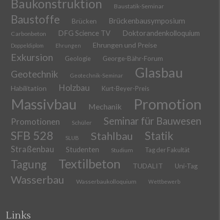
Baukonstruktion
Baustatik-Seminar
Baustoffe
Brückenbausymposium
Brücken
DFG Science TV
Doktorandenkolloquium
Carbonbeton
Ehrungen und Preise
Doppeldiplom
Ehrungen
Exkursion
Geologie
George-Bähr-Forum
Glasbau
Geotechnik
Geotechnik-Seminar
Holzbau
Habilitation
Kurt-Beyer-Preis
Massivbau
Promotion
Mechanik
Seminar für Bauwesen
Promotionen
Schüler
SFB 528
Stahlbau
Statik
SLUB
Straßenbau
Studenten
Tag der Fakultät
Studium
Textilbeton
Tagung
TUDALIT
Uni-Tag
Wasserbau
Wasserbaukolloquium
Wettbewerb
Links