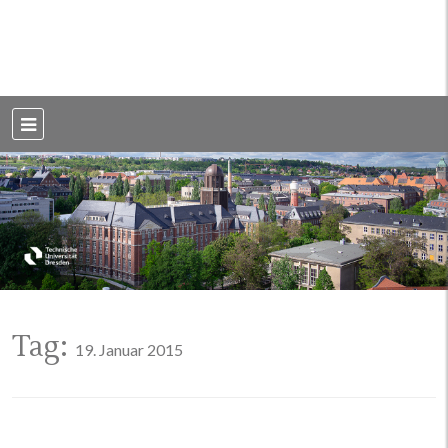
Weblog der Dresdner Bauingenieure · Seit 2002
BauBlog TU
Dresden
Tag:
19. Januar 2015