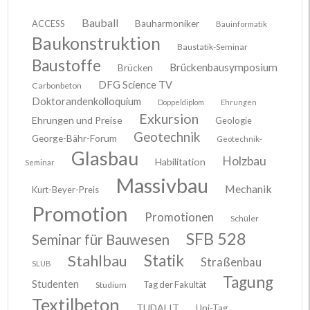
Bauball
ACCESS
Bauharmoniker
Bauinformatik
Baukonstruktion
Baustatik-Seminar
Baustoffe
Brückenbausymposium
Brücken
DFG Science TV
Carbonbeton
Doktorandenkolloquium
Doppeldiplom
Ehrungen
Exkursion
Ehrungen und Preise
Geologie
Geotechnik
George-Bähr-Forum
Geotechnik-
Glasbau
Holzbau
Habilitation
Seminar
Massivbau
Mechanik
Kurt-Beyer-Preis
Promotion
Promotionen
Schüler
SFB 528
Seminar für Bauwesen
Stahlbau
Statik
Straßenbau
SLUB
Tagung
Studenten
Tag der Fakultät
Studium
Textilbeton
TUDALIT
Uni-Tag