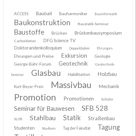
Bauball
ACCESS
Bauharmoniker
Bauinformatik
Baukonstruktion
Baustatik-Seminar
Baustoffe
Brückenbausymposium
Brücken
DFG Science TV
Carbonbeton
Doktorandenkolloquium
Doppeldiplom
Ehrungen
Exkursion
Ehrungen und Preise
Geologie
Geotechnik
George-Bähr-Forum
Geotechnik-
Glasbau
Holzbau
Habilitation
Seminar
Massivbau
Mechanik
Kurt-Beyer-Preis
Promotion
Promotionen
Schüler
SFB 528
Seminar für Bauwesen
Stahlbau
Statik
Straßenbau
SLUB
Tagung
Studenten
Tag der Fakultät
Studium