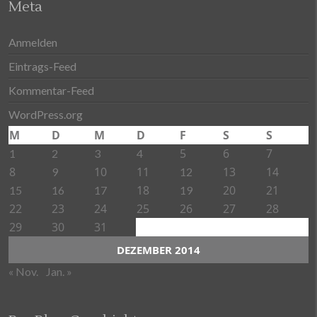
Meta
Anmelden
Eintrags-Feed
Kommentar-Feed
WordPress.org
M
D
M
D
F
S
S
5
6
7
1
2
3
4
8
10
11
13
14
9
12
18
20
21
15
16
17
19
22
23
24
25
26
27
28
29
30
31
DEZEMBER 2014
« Nov.
Jan. »