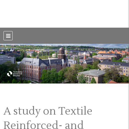
Weblog der Dresdner Bauingenieure · Seit 2002
BauBlog TU
Dresden
A study on Textile
Reinforced- and