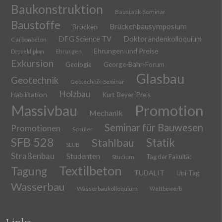
Baukonstruktion
Baustatik-Seminar
Baustoffe
Brückenbausymposium
Brücken
DFG Science TV
Doktorandenkolloquium
Carbonbeton
Ehrungen und Preise
Doppeldiplom
Ehrungen
Exkursion
Geologie
George-Bähr-Forum
Glasbau
Geotechnik
Geotechnik-Seminar
Holzbau
Habilitation
Kurt-Beyer-Preis
Massivbau
Promotion
Mechanik
Seminar für Bauwesen
Promotionen
Schüler
SFB 528
Stahlbau
Statik
SLUB
Straßenbau
Studenten
Tag der Fakultät
Studium
Textilbeton
Tagung
TUDALIT
Uni-Tag
Wasserbau
Wasserbaukolloquium
Wettbewerb