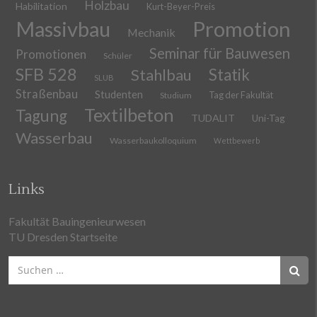
Holzbau
Habilitation
Kurt-Beyer-Preis
Massivbau
Promotion
Mechanik
Seminar für Bauwesen
Promotionen
Schüler
SFB 528
Stahlbau
Statik
SLUB
Straßenbau
Studenten
Tag der Fakultät
Studium
Textilbeton
Tagung
TUDALIT
Uni-Tag
Wasserbau
Wasserbaukolloquium
Wettbewerb
Links
Fakultät Bauingenieurwesen
TU Dresden Startseite
Suchen
nach: