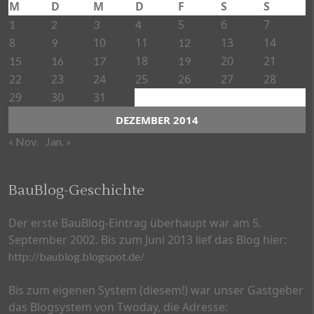
M
D
M
D
F
S
S
5
6
7
1
2
3
4
8
10
11
13
14
9
12
18
20
21
15
16
17
19
22
23
24
25
26
27
28
29
30
31
DEZEMBER 2014
« Nov.
Jan. »
BauBlog-Geschichte
Der erste BauBlog-Eintrag überhaupt war am 5.
September 2002. Bis zum Juni 2013 lief das Blog hier:
http://baublog.blogspot.de/
Bis zum eigenen System (diesem!) war unser Gastgeber
das Blogsystem von Twoday, die Adresse: