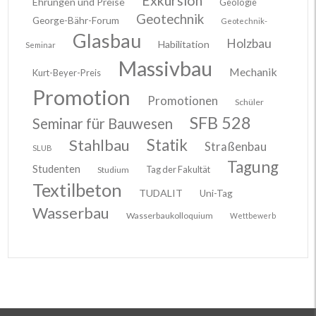
Exkursion
Ehrungen und Preise
Geologie
Geotechnik
George-Bähr-Forum
Geotechnik-
Glasbau
Holzbau
Habilitation
Seminar
Massivbau
Mechanik
Kurt-Beyer-Preis
Promotion
Promotionen
Schüler
SFB 528
Seminar für Bauwesen
Stahlbau
Statik
Straßenbau
SLUB
Tagung
Studenten
Tag der Fakultät
Studium
Textilbeton
TUDALIT
Uni-Tag
Wasserbau
Wasserbaukolloquium
Wettbewerb