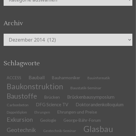
Archiv
Archiv
Schlagworte
Bauball
ACCESS
Bauharmoniker
Bauinformatik
Baukonstruktion
Baustatik-Seminar
Baustoffe
Brückenbausymposium
Brücken
DFG Science TV
Doktorandenkolloquium
Carbonbeton
Ehrungen und Preise
Doppeldiplom
Ehrungen
Exkursion
Geologie
George-Bähr-Forum
Glasbau
Geotechnik
Geotechnik-Seminar