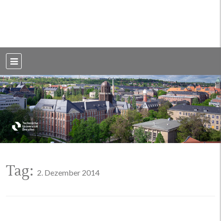
Weblog der Dresdner Bauingenieure · Seit 2002
BauBlog TU
Dresden
Tag:
2. Dezember 2014