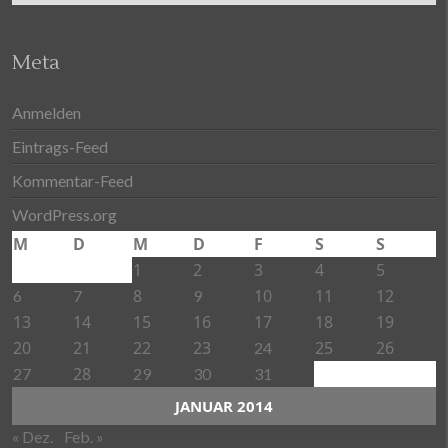
Meta
Anmelden
Eintrags-Feed
Kommentar-Feed
WordPress.org
M
D
M
D
F
S
S
1
2
3
4
5
8
10
11
12
6
7
9
13
14
15
16
17
18
19
20
21
22
23
25
26
24
28
27
29
30
31
JANUAR 2014
« Dez.
Feb. »