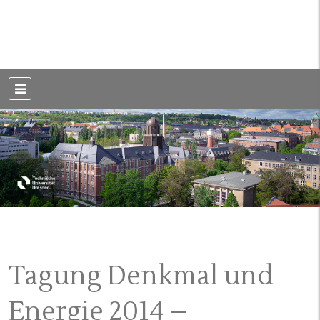
Weblog der Dresdner Bauingenieure · Seit 2002
BauBlog TU
Dresden
Tagung Denkmal und
Energie 2014 –