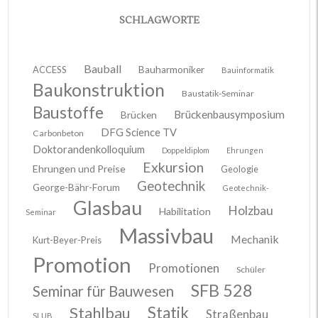
SCHLAGWORTE
Bauball
ACCESS
Bauharmoniker
Bauinformatik
Baukonstruktion
Baustatik-Seminar
Baustoffe
Brückenbausymposium
Brücken
DFG Science TV
Carbonbeton
Doktorandenkolloquium
Doppeldiplom
Ehrungen
Exkursion
Ehrungen und Preise
Geologie
Geotechnik
George-Bähr-Forum
Geotechnik-
Glasbau
Holzbau
Habilitation
Seminar
Massivbau
Mechanik
Kurt-Beyer-Preis
Promotion
Promotionen
Schüler
SFB 528
Seminar für Bauwesen
Stahlbau
Statik
Straßenbau
SLUB