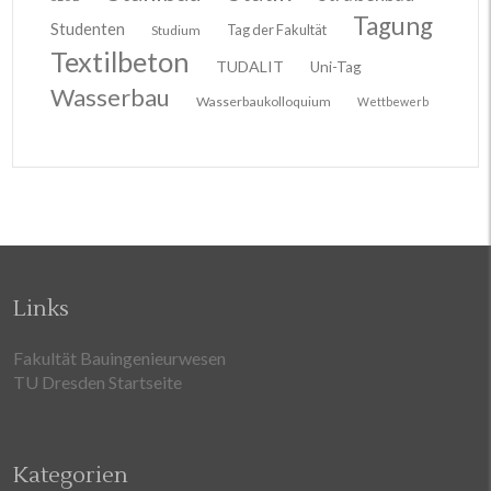
Tagung
Studenten
Tag der Fakultät
Studium
Textilbeton
TUDALIT
Uni-Tag
Wasserbau
Wasserbaukolloquium
Wettbewerb
Links
Fakultät Bauingenieurwesen
TU Dresden Startseite
Kategorien