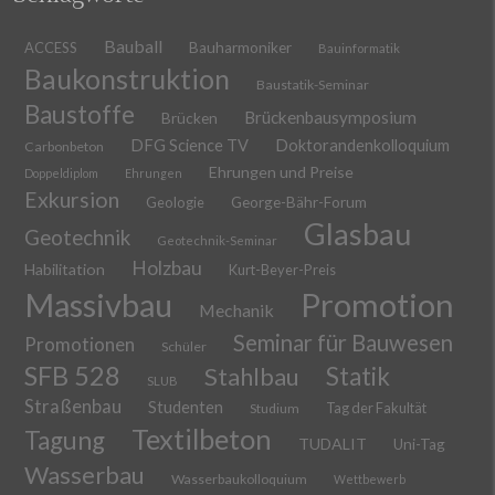
Bauball
ACCESS
Bauharmoniker
Bauinformatik
Baukonstruktion
Baustatik-Seminar
Baustoffe
Brückenbausymposium
Brücken
DFG Science TV
Doktorandenkolloquium
Carbonbeton
Ehrungen und Preise
Doppeldiplom
Ehrungen
Exkursion
Geologie
George-Bähr-Forum
Glasbau
Geotechnik
Geotechnik-Seminar
Holzbau
Habilitation
Kurt-Beyer-Preis
Massivbau
Promotion
Mechanik
Seminar für Bauwesen
Promotionen
Schüler
SFB 528
Stahlbau
Statik
SLUB
Straßenbau
Studenten
Tag der Fakultät
Studium
Textilbeton
Tagung
TUDALIT
Uni-Tag
Wasserbau
Wasserbaukolloquium
Wettbewerb