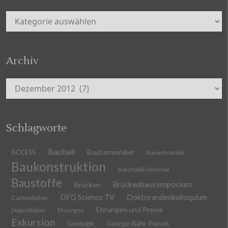
Kategorien
Archiv
Archiv
Schlagworte
Bauball
ACCESS
Bauharmoniker
Bauinformatik
Baukonstruktion
Baustatik-Seminar
Baustoffe
Brückenbausymposium
Brücken
DFG Science TV
Doktorandenkolloquium
Carbonbeton
Ehrungen und Preise
Doppeldiplom
Ehrungen
Exkursion
Geologie
George-Bähr-Forum