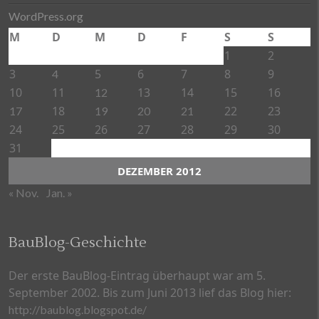
WordPress.org
M
D
M
D
F
S
S
1
2
3
5
6
7
8
9
4
10
11
13
14
15
16
12
18
22
23
17
19
20
21
24
25
26
27
28
29
30
31
DEZEMBER 2012
« Nov.
Jan. »
BauBlog-Geschichte
Der erste BauBlog-Eintrag überhaupt war am 5.
September 2002. Bis zum Juni 2013 lief das Blog hier:
http://baublog.blogspot.de/