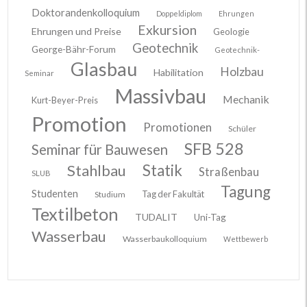
Doktorandenkolloquium
Doppeldiplom
Ehrungen
Exkursion
Ehrungen und Preise
Geologie
Geotechnik
George-Bähr-Forum
Geotechnik-
Glasbau
Holzbau
Habilitation
Seminar
Massivbau
Mechanik
Kurt-Beyer-Preis
Promotion
Promotionen
Schüler
SFB 528
Seminar für Bauwesen
Stahlbau
Statik
Straßenbau
SLUB
Tagung
Studenten
Tag der Fakultät
Studium
Textilbeton
TUDALIT
Uni-Tag
Wasserbau
Wasserbaukolloquium
Wettbewerb