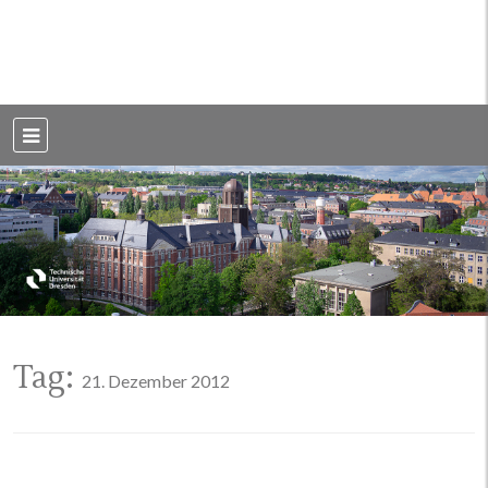
Weblog der Dresdner Bauingenieure · Seit 2002
BauBlog TU
Dresden
Tag:
21. Dezember 2012