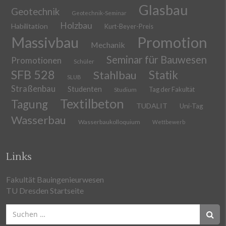
Glasbau
Geotechnik
Geotechnik-Seminar
Holzbau
Habilitation
Kurt-Beyer-Preis
Massivbau
Promotion
Mechanik
Seminar für Bauwesen
Promotionen
Schüler
SFB 528
Stahlbau
Statik
SLUB
Straßenbau
Studenten
Tag der Fakultät
Studium
Textilbeton
Tagung
TUDALIT
Uni-Tag
Wasserbau
Wasserbaukolloquium
Wettbewerb
Links
Fakultät Bauingenieurwesen
TU Dresden Startseite
Suchen
nach: