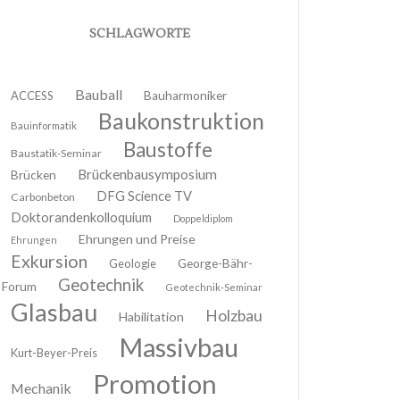
SCHLAGWORTE
Bauball
ACCESS
Bauharmoniker
Baukonstruktion
Bauinformatik
Baustoffe
Baustatik-Seminar
Brückenbausymposium
Brücken
DFG Science TV
Carbonbeton
Doktorandenkolloquium
Doppeldiplom
Ehrungen und Preise
Ehrungen
Exkursion
Geologie
George-Bähr-
Geotechnik
Forum
Geotechnik-Seminar
Glasbau
Holzbau
Habilitation
Massivbau
Kurt-Beyer-Preis
Promotion
Mechanik