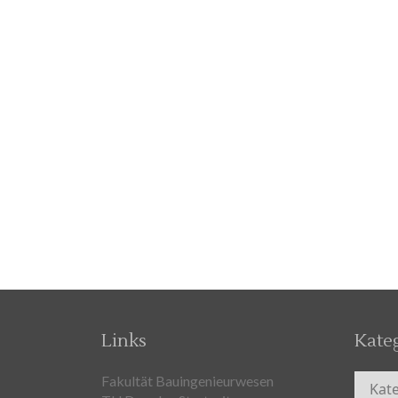
Links
Kate
Kateg
Fakultät Bauingenieurwesen