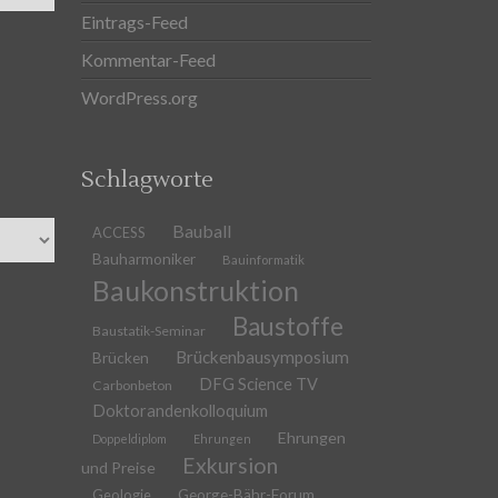
Eintrags-Feed
Kommentar-Feed
WordPress.org
Schlagworte
Bauball
ACCESS
Bauharmoniker
Bauinformatik
Baukonstruktion
Baustoffe
Baustatik-Seminar
Brückenbausymposium
Brücken
DFG Science TV
Carbonbeton
Doktorandenkolloquium
Ehrungen
Doppeldiplom
Ehrungen
Exkursion
und Preise
Geologie
George-Bähr-Forum