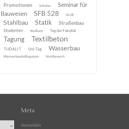
Seminar für
Promotionen
Schüler
SFB 528
Bauwesen
SLUB
Stahlbau
Statik
Straßenbau
Studenten
Tag der Fakultät
Studium
Textilbeton
Tagung
Wasserbau
TUDALIT
Uni-Tag
Wasserbaukolloquium
Wettbewerb
Meta
Anmelden