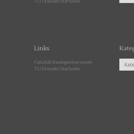
TU Dresden Startseite
Links
Kate
Kateg
Fakultät Bauingenieurwesen
TU Dresden Startseite