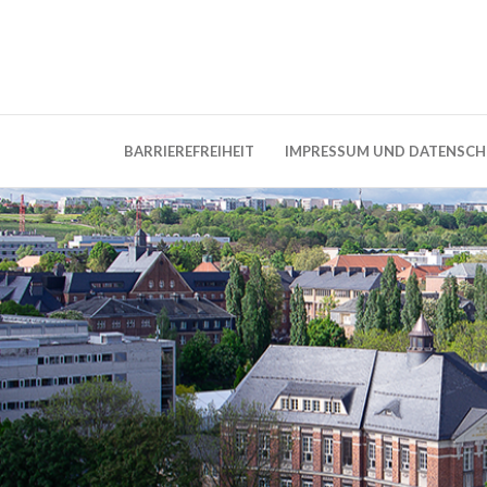
Weblog der Dresdner Bauingenieure · Seit
BauBlog TU 
BARRIEREFREIHEIT
IMPRESSUM UND DATENSC