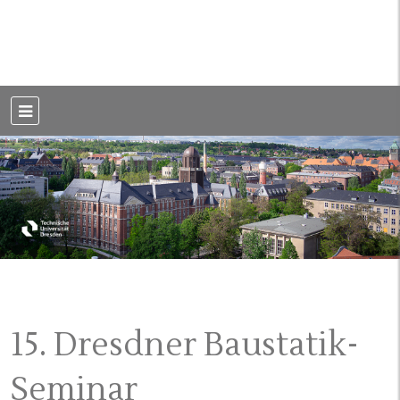
Weblog der Dresdner Bauingenieure · Seit 2002
BauBlog TU
Dresden
15. Dresdner Baustatik-
Seminar