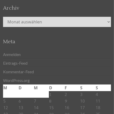
Archiv
Archiv
Meta
Anmelden
Eintrags-Feed
Kommentar-Feed
WordPress.org
M
D
M
D
F
S
S
2
3
4
1
5
7
10
11
6
8
9
12
13
14
15
16
17
18