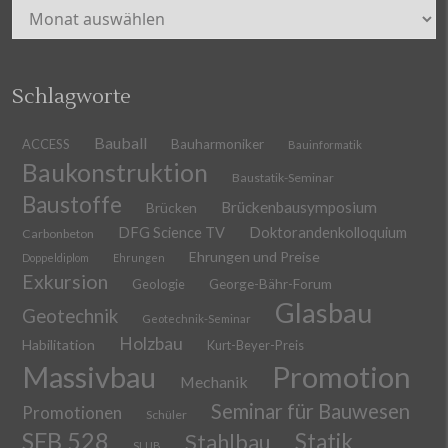
Archiv
Schlagworte
Bauball
ACCESS
Bauharmoniker
Bauinformatik
Baukonstruktion
Baustatik-Seminar
Baustoffe
Brückenbausymposium
Brücken
DFG Science TV
Doktorandenkolloquium
Carbonbeton
Ehrungen und Preise
Doppeldiplom
Ehrungen
Exkursion
Geologie
George-Bähr-Forum
Glasbau
Geotechnik
Geotechnik-Seminar
Holzbau
Habilitation
Kurt-Beyer-Preis
Massivbau
Promotion
Mechanik
Seminar für Bauwesen
Promotionen
Schüler
SFB 528
Stahlbau
Statik
SLUB