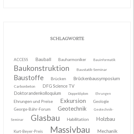
SCHLAGWORTE
Bauball
ACCESS
Bauharmoniker
Bauinformatik
Baukonstruktion
Baustatik-Seminar
Baustoffe
Brückenbausymposium
Brücken
DFG Science TV
Carbonbeton
Doktorandenkolloquium
Doppeldiplom
Ehrungen
Exkursion
Ehrungen und Preise
Geologie
Geotechnik
George-Bähr-Forum
Geotechnik-
Glasbau
Holzbau
Habilitation
Seminar
Massivbau
Mechanik
Kurt-Beyer-Preis