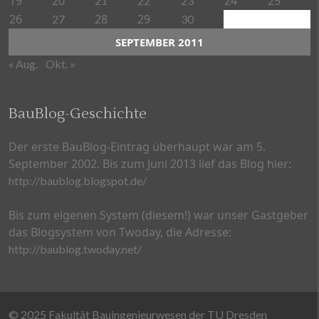
19
20
24
25
21
22
23
26
28
29
27
30
SEPTEMBER 2011
« Aug.
Okt. »
BauBlog-Geschichte
Der erste BauBlog-Eintrag überhaupt war am 5.
September 2002. Bis zum Juni 2013 lief das Blog hier:
http://baublog.blogspot.de/
Bis zum eigenen System (diesem!) war unser Gastgeber
das Blogsystem von Twoday, die Adresse:
http://baublog.twoday.net/
© 2025 Fakultät Bauingenieurwesen der TU Dresden