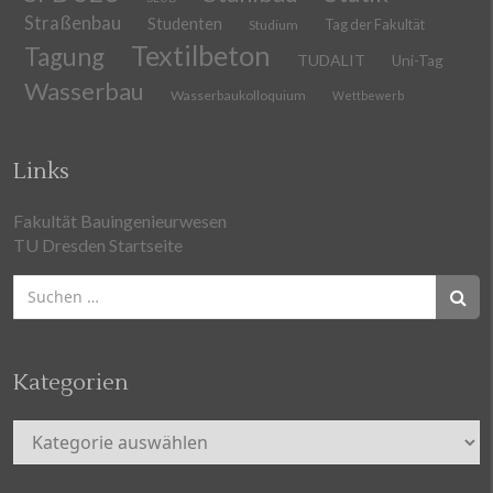
Straßenbau
Studenten
Tag der Fakultät
Studium
Textilbeton
Tagung
TUDALIT
Uni-Tag
Wasserbau
Wasserbaukolloquium
Wettbewerb
Links
Fakultät Bauingenieurwesen
TU Dresden Startseite
Suchen
nach:
Kategorien
Kategorien