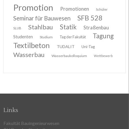
Promotion
Promotionen
Schüler
SFB 528
Seminar für Bauwesen
Stahlbau
Statik
Straßenbau
SLUB
Tagung
Studenten
Tag der Fakultät
Studium
Textilbeton
TUDALIT
Uni-Tag
Wasserbau
Wasserbaukolloquium
Wettbewerb
Links
Fakultät Bauingenieurwesen