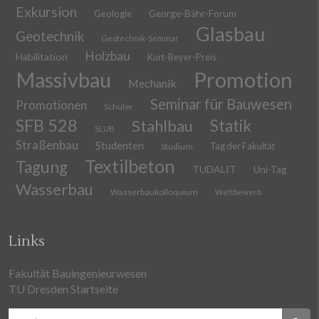
Exkursion
Geologie
George-Bähr-Forum
Glasbau
Geotechnik
Geotechnik-Seminar
Holzbau
Habilitation
Kurt-Beyer-Preis
Massivbau
Promotion
Mechanik
Seminar für Bauwesen
Promotionen
Schüler
SFB 528
Stahlbau
Statik
SLUB
Straßenbau
Studenten
Tag der Fakultät
Studium
Textilbeton
Tagung
TUDALIT
Uni-Tag
Wasserbau
Wasserbaukolloquium
Wettbewerb
Links
Fakultät Bauingenieurwesen
TU Dresden Startseite
Suchen