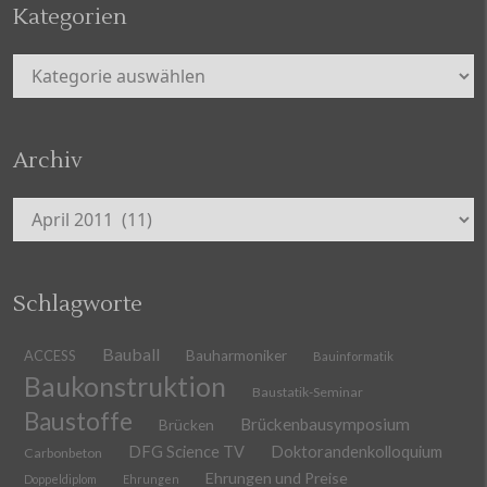
Kategorien
Kategorien
Archiv
Archiv
Schlagworte
Bauball
ACCESS
Bauharmoniker
Bauinformatik
Baukonstruktion
Baustatik-Seminar
Baustoffe
Brückenbausymposium
Brücken
DFG Science TV
Doktorandenkolloquium
Carbonbeton
Ehrungen und Preise
Doppeldiplom
Ehrungen