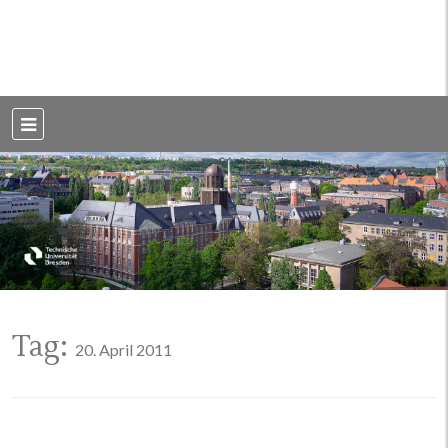
Weblog der Dresdner Bauingenieure · Seit 2002
BauBlog TU
Dresden
Tag:
20. April 2011