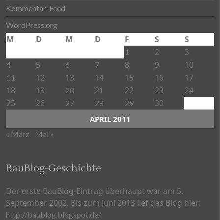
Kommentar-Feed
WordPress.org
M
D
M
D
F
S
S
2
3
1
4
5
8
9
10
6
7
12
13
14
15
16
17
11
18
19
21
22
23
24
20
25
26
30
27
28
29
APRIL 2011
« März
Mai »
BauBlog-Geschichte
Der erste BauBlog-Eintrag überhaupt war am 5.
September 2002. Bis zum Juni 2013 lief das Blog hier:
http://baublog.blogspot.de/