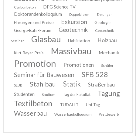
DFG Science TV
Carbonbeton
Doktorandenkolloquium
Doppeldiplom
Ehrungen
Exkursion
Ehrungen und Preise
Geologie
Geotechnik
George-Bähr-Forum
Geotechnik-
Glasbau
Holzbau
Habilitation
Seminar
Massivbau
Mechanik
Kurt-Beyer-Preis
Promotion
Promotionen
Schüler
SFB 528
Seminar für Bauwesen
Stahlbau
Statik
Straßenbau
SLUB
Tagung
Studenten
Tag der Fakultät
Studium
Textilbeton
TUDALIT
Uni-Tag
Wasserbau
Wasserbaukolloquium
Wettbewerb