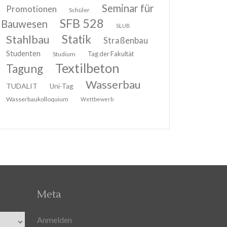
Seminar für
Promotionen
Schüler
SFB 528
Bauwesen
SLUB
Stahlbau
Statik
Straßenbau
Studenten
Tag der Fakultät
Studium
Textilbeton
Tagung
Wasserbau
TUDALIT
Uni-Tag
Wasserbaukolloquium
Wettbewerb
Meta
Anmelden