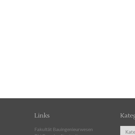
Links
Kate
Kateg
Fakultät Bauingenieurwesen