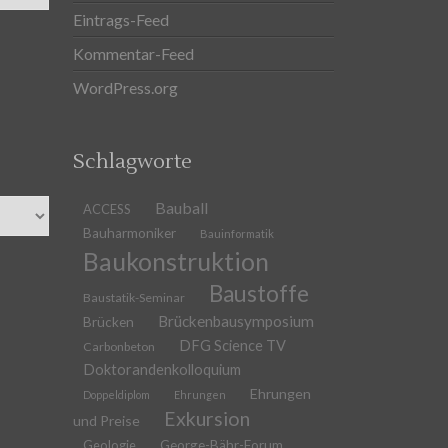
Eintrags-Feed
Kommentar-Feed
WordPress.org
Schlagworte
Bauball
ACCESS
Bauharmoniker
Bauinformatik
Baukonstruktion
Baustoffe
Baustatik-Seminar
Brückenbausymposium
Brücken
DFG Science TV
Carbonbeton
Doktorandenkolloquium
Ehrungen
Doppeldiplom
Ehrungen
Exkursion
und Preise
Geologie
George-Bähr-Forum