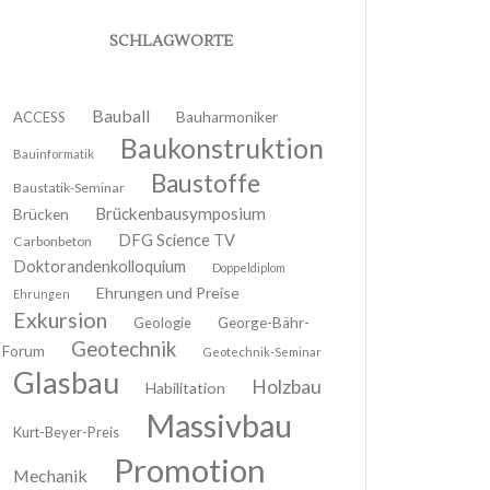
SCHLAGWORTE
Bauball
ACCESS
Bauharmoniker
Baukonstruktion
Bauinformatik
Baustoffe
Baustatik-Seminar
Brückenbausymposium
Brücken
DFG Science TV
Carbonbeton
Doktorandenkolloquium
Doppeldiplom
Ehrungen und Preise
Ehrungen
Exkursion
Geologie
George-Bähr-
Geotechnik
Forum
Geotechnik-Seminar
Glasbau
Holzbau
Habilitation
Massivbau
Kurt-Beyer-Preis
Promotion
Mechanik