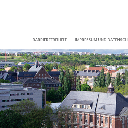
Weblog der Dresdner Bauingenieure · Seit
BauBlog TU 
BARRIEREFREIHEIT
IMPRESSUM UND DATENSC