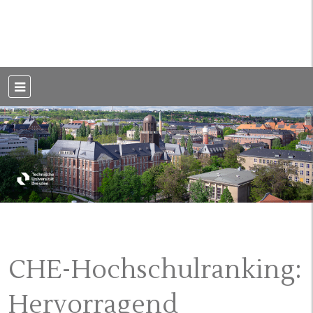
Weblog der Dresdner Bauingenieure · Seit 2002
BauBlog TU
Dresden
CHE-Hochschulranking:
Hervorragend