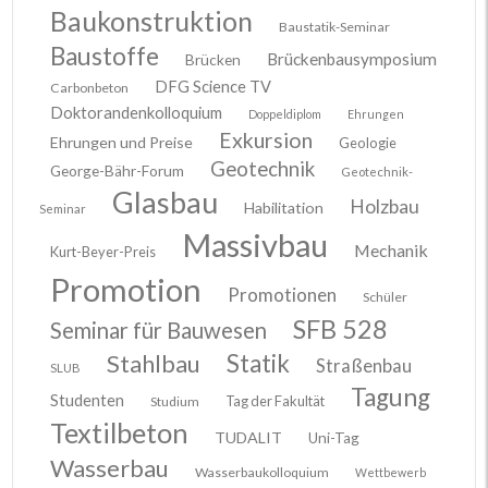
Baukonstruktion
Baustatik-Seminar
Baustoffe
Brückenbausymposium
Brücken
DFG Science TV
Carbonbeton
Doktorandenkolloquium
Doppeldiplom
Ehrungen
Exkursion
Ehrungen und Preise
Geologie
Geotechnik
George-Bähr-Forum
Geotechnik-
Glasbau
Holzbau
Habilitation
Seminar
Massivbau
Mechanik
Kurt-Beyer-Preis
Promotion
Promotionen
Schüler
SFB 528
Seminar für Bauwesen
Stahlbau
Statik
Straßenbau
SLUB
Tagung
Studenten
Tag der Fakultät
Studium
Textilbeton
TUDALIT
Uni-Tag
Wasserbau
Wasserbaukolloquium
Wettbewerb