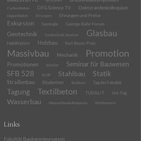
DFG Science TV
Doktorandenkolloquium
Carbonbeton
Ehrungen und Preise
Doppeldiplom
Ehrungen
Exkursion
Geologie
George-Bähr-Forum
Glasbau
Geotechnik
Geotechnik-Seminar
Holzbau
Habilitation
Kurt-Beyer-Preis
Massivbau
Promotion
Mechanik
Seminar für Bauwesen
Promotionen
Schüler
SFB 528
Stahlbau
Statik
SLUB
Straßenbau
Studenten
Tag der Fakultät
Studium
Textilbeton
Tagung
TUDALIT
Uni-Tag
Wasserbau
Wasserbaukolloquium
Wettbewerb
Links
Fakultät Bauingenieurwesen