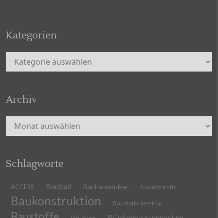
Kategorien
Kategorien
Archiv
Archiv
Schlagworte
Bauball
ACCESS
Bauharmoniker
Bauinformatik
Baukonstruktion
Baustatik-Seminar
Baustoffe
Brückenbausymposium
Brücken