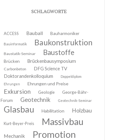
SCHLAGWORTE
Bauball
ACCESS
Bauharmoniker
Baukonstruktion
Bauinformatik
Baustoffe
Baustatik-Seminar
Brückenbausymposium
Brücken
DFG Science TV
Carbonbeton
Doktorandenkolloquium
Doppeldiplom
Ehrungen und Preise
Ehrungen
Exkursion
Geologie
George-Bähr-
Geotechnik
Forum
Geotechnik-Seminar
Glasbau
Holzbau
Habilitation
Massivbau
Kurt-Beyer-Preis
Promotion
Mechanik