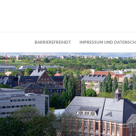
Weblog der Dresdner Bauingenieure · Seit
BauBlog TU 
BARRIEREFREIHEIT
IMPRESSUM UND DATENSC