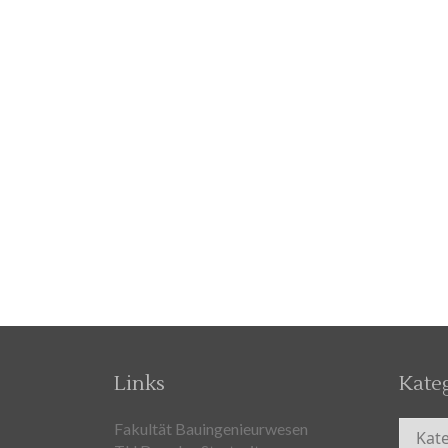
Links
Kate
Kateg
Fakultät Bauingenieurwesen