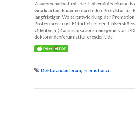
Zusammenarbeit mit der Universitätsleitung. Na
Graduiertenakademie durch den Prorektor für Bi
langfristigen Weiterentwicklung der Promotio
Professoren und Mitarbeiter der Universität
Odenbach (Kommunikationsmanagerin von DRES
doktorandenforum[at]tu-dresden[.]de
,
Doktorandenforum
Promotionen