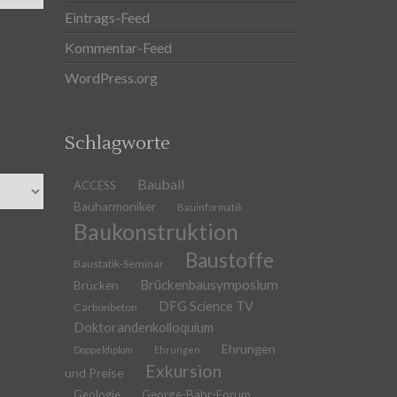
Eintrags-Feed
Kommentar-Feed
WordPress.org
Schlagworte
Bauball
ACCESS
Bauharmoniker
Bauinformatik
Baukonstruktion
Baustoffe
Baustatik-Seminar
Brückenbausymposium
Brücken
DFG Science TV
Carbonbeton
Doktorandenkolloquium
Ehrungen
Doppeldiplom
Ehrungen
Exkursion
und Preise
Geologie
George-Bähr-Forum