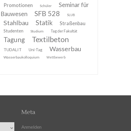
Seminar für
Promotionen
Schüler
SFB 528
Bauwesen
SLUB
Stahlbau
Statik
Straßenbau
Studenten
Tag der Fakultät
Studium
Textilbeton
Tagung
Wasserbau
TUDALIT
Uni-Tag
Wasserbaukolloquium
Wettbewerb
Meta
Anmelden