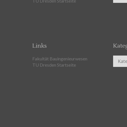
TU Dresden Startseite
Links
Kate
Kateg
Fakultät Bauingenieurwesen
TU Dresden Startseite