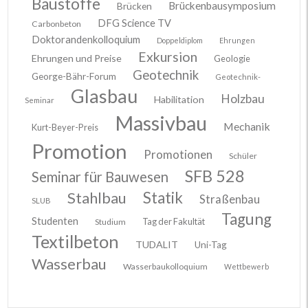
Baustoffe
Brückenbausymposium
Brücken
DFG Science TV
Carbonbeton
Doktorandenkolloquium
Doppeldiplom
Ehrungen
Exkursion
Ehrungen und Preise
Geologie
Geotechnik
George-Bähr-Forum
Geotechnik-
Glasbau
Holzbau
Habilitation
Seminar
Massivbau
Mechanik
Kurt-Beyer-Preis
Promotion
Promotionen
Schüler
SFB 528
Seminar für Bauwesen
Stahlbau
Statik
Straßenbau
SLUB
Tagung
Studenten
Tag der Fakultät
Studium
Textilbeton
TUDALIT
Uni-Tag
Wasserbau
Wasserbaukolloquium
Wettbewerb