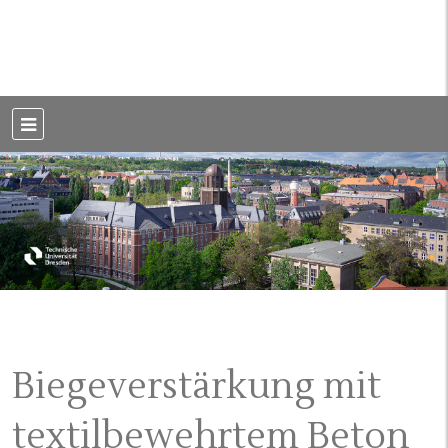
Weblog der Dresdner Bauingenieure · Seit 2002
BauBlog TU
Dresden
Biegeverstärkung mit
textilbewehrtem Beton