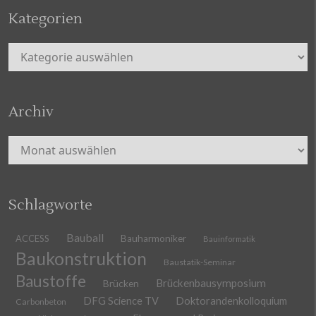
Kategorien
Kategorien
Archiv
Archiv
Schlagworte
Bauball
ACCESS
Bauharmoniker
Bauinformatik
Baukonstruktion
Baustatik-Seminar
Baustoffe
Brückenbausymposium
Brücken
DFG Science TV
Doktorandenkolloquium
Carbonbeton