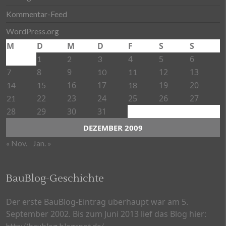
Kommentar-Feed
WordPress.org
M
D
M
D
F
S
S
4
5
6
1
2
3
8
9
12
13
7
10
11
16
17
19
20
14
15
18
22
23
24
25
26
27
21
28
29
30
31
DEZEMBER 2009
« Nov.
Jan. »
BauBlog-Geschichte
Der erste BauBlog-Eintrag überhaupt war am 5.
September 2002. Bis zum Juni 2013 lief das Blog hier:
http://baublog.blogspot.de/