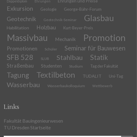
Ehrungen und Preise
Doppeldiplom
Ehrungen
Exkursion
Geologie
George-Bähr-Forum
Glasbau
Geotechnik
Geotechnik-Seminar
Holzbau
Habilitation
Kurt-Beyer-Preis
Massivbau
Promotion
Mechanik
Seminar für Bauwesen
Promotionen
Schüler
SFB 528
Stahlbau
Statik
SLUB
Straßenbau
Studenten
Tag der Fakultät
Studium
Textilbeton
Tagung
TUDALIT
Uni-Tag
Wasserbau
Wasserbaukolloquium
Wettbewerb
Links
Fakultät Bauingenieurwesen
TU Dresden Startseite