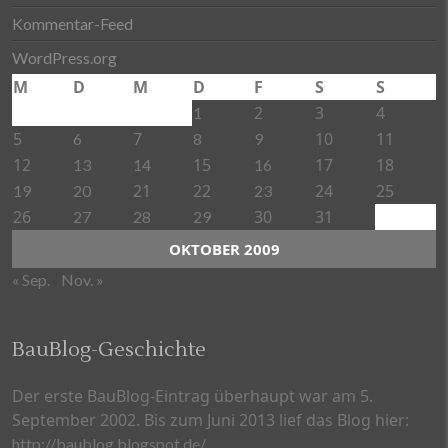
Kommentar-Feed
WordPress.org
M
D
M
D
F
S
S
2
3
4
1
5
7
10
11
6
8
9
12
15
17
18
13
14
16
21
22
24
25
19
20
23
26
30
31
27
28
29
OKTOBER 2009
« Sep.
Nov. »
BauBlog-Geschichte
Der erste BauBlog-Eintrag überhaupt war am 5.
September 2002. Bis zum Juni 2013 lief das Blog hier:
http://baublog.blogspot.de/