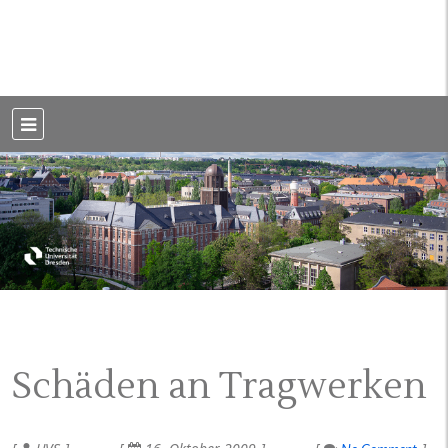
Weblog der Dresdner Bauingenieure · Seit 2002
BauBlog TU
Dresden
Schäden an Tragwerken