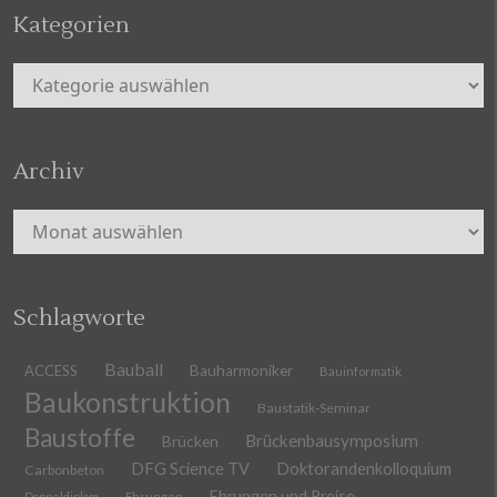
Kategorien
Kategorien
Archiv
Archiv
Schlagworte
Bauball
ACCESS
Bauharmoniker
Bauinformatik
Baukonstruktion
Baustatik-Seminar
Baustoffe
Brückenbausymposium
Brücken
DFG Science TV
Doktorandenkolloquium
Carbonbeton
Ehrungen und Preise
Doppeldiplom
Ehrungen