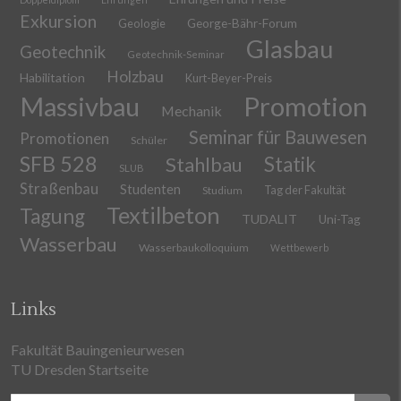
Exkursion
Geologie
George-Bähr-Forum
Glasbau
Geotechnik
Geotechnik-Seminar
Holzbau
Habilitation
Kurt-Beyer-Preis
Massivbau
Promotion
Mechanik
Seminar für Bauwesen
Promotionen
Schüler
SFB 528
Stahlbau
Statik
SLUB
Straßenbau
Studenten
Tag der Fakultät
Studium
Textilbeton
Tagung
TUDALIT
Uni-Tag
Wasserbau
Wasserbaukolloquium
Wettbewerb
Links
Fakultät Bauingenieurwesen
TU Dresden Startseite