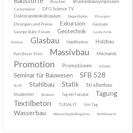
Baustoffe
Brückenbausymposium
Brücken
DFG Science TV
Carbonbeton
Doktorandenkolloquium
Doppeldiplom
Ehrungen
Exkursion
Ehrungen und Preise
Geologie
Geotechnik
George-Bähr-Forum
Geotechnik-
Glasbau
Holzbau
Habilitation
Seminar
Massivbau
Mechanik
Kurt-Beyer-Preis
Promotion
Promotionen
Schüler
SFB 528
Seminar für Bauwesen
Stahlbau
Statik
Straßenbau
SLUB
Tagung
Studenten
Tag der Fakultät
Studium
Textilbeton
TUDALIT
Uni-Tag
Wasserbau
Wasserbaukolloquium
Wettbewerb