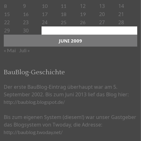
9
12
13
14
8
10
11
20
21
15
16
17
18
19
22
23
24
27
28
25
26
29
30
JUNI 2009
« Mai
Juli »
BauBlog-Geschichte
Der erste BauBlog-Eintrag überhaupt war am 5.
September 2002. Bis zum Juni 2013 lief das Blog hier:
http://baublog.blogspot.de/
Bis zum eigenen System (diesem!) war unser Gastgeber
das Blogsystem von Twoday, die Adresse:
http://baublog.twoday.net/