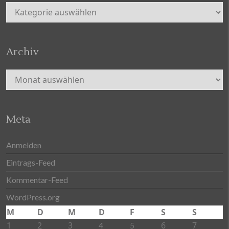
Kategorien
Archiv
Archiv
Meta
Anmelden
Eintrags-Feed
Kommentar-Feed
WordPress.org
M
D
M
D
F
S
S
1
2
3
6
7
4
5