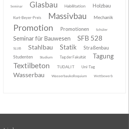
Glasbau
Holzbau
Habilitation
Seminar
Massivbau
Mechanik
Kurt-Beyer-Preis
Promotion
Promotionen
Schüler
SFB 528
Seminar für Bauwesen
Stahlbau
Statik
Straßenbau
SLUB
Tagung
Studenten
Tag der Fakultät
Studium
Textilbeton
TUDALIT
Uni-Tag
Wasserbau
Wasserbaukolloquium
Wettbewerb