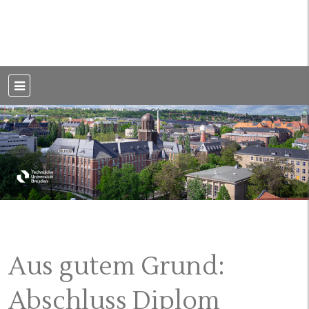
Weblog der Dresdner Bauingenieure · Seit 2002
BauBlog TU
Dresden
Aus gutem Grund:
Abschluss Diplom