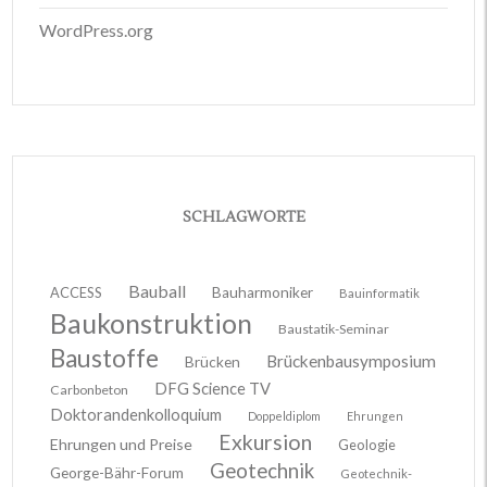
WordPress.org
SCHLAGWORTE
Bauball
ACCESS
Bauharmoniker
Bauinformatik
Baukonstruktion
Baustatik-Seminar
Baustoffe
Brückenbausymposium
Brücken
DFG Science TV
Carbonbeton
Doktorandenkolloquium
Doppeldiplom
Ehrungen
Exkursion
Ehrungen und Preise
Geologie
Geotechnik
George-Bähr-Forum
Geotechnik-