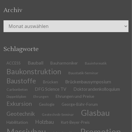
Archiv
Archiv
Schlagworte
Bauball
ACCESS
Bauharmoniker
Bauinformatik
Baukonstruktion
Baustatik-Seminar
Baustoffe
Brückenbausymposium
Brücken
DFG Science TV
Doktorandenkolloquium
Carbonbeton
Ehrungen und Preise
Doppeldiplom
Ehrungen
Exkursion
Geologie
George-Bähr-Forum
Glasbau
Geotechnik
Geotechnik-Seminar
Holzbau
Habilitation
Kurt-Beyer-Preis
Massivbau
Promotion