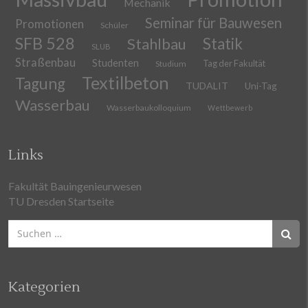
Mechanik
Seminar für Bauwesen
Promotionen
Schüler
SFB 528
Stahlbau
Statik
SLUB
Straßenbau
Studenten
Tag der Fakultät
Studium
Textilbeton
Tagung
TUDALIT
Uni-Tag
Wasserbau
Wasserbaukolloquium
Wettbewerb
Links
Fakultät Bauingenieurwesen
TU Dresden Startseite
Suchen
nach:
Kategorien