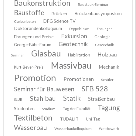
Baukonstruktion
Baustatik-Seminar
Baustoffe
Brückenbausymposium
Brücken
DFG Science TV
Carbonbeton
Doktorandenkolloquium
Doppeldiplom
Ehrungen
Exkursion
Ehrungen und Preise
Geologie
Geotechnik
George-Bähr-Forum
Geotechnik-
Glasbau
Holzbau
Habilitation
Seminar
Massivbau
Mechanik
Kurt-Beyer-Preis
Promotion
Promotionen
Schüler
SFB 528
Seminar für Bauwesen
Stahlbau
Statik
Straßenbau
SLUB
Tagung
Studenten
Tag der Fakultät
Studium
Textilbeton
TUDALIT
Uni-Tag
Wasserbau
Wasserbaukolloquium
Wettbewerb