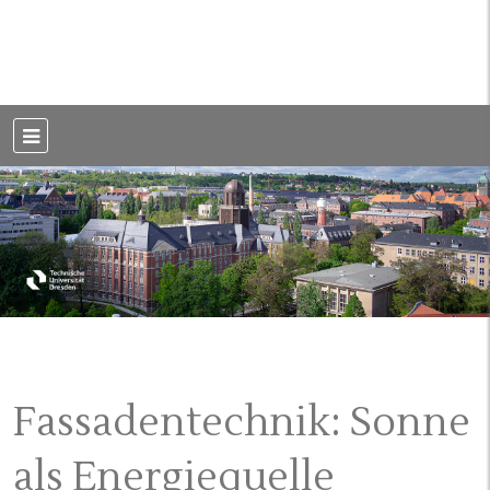
Weblog der Dresdner Bauingenieure · Seit 2002
BauBlog TU
Dresden
Fassadentechnik: Sonne
als Energiequelle