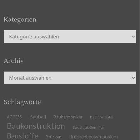
Kategorien
Kategorien
Archiv
Archiv
Schlagworte
Bauball
ACCESS
Bauharmoniker
Bauinformatik
Baukonstruktion
Baustatik-Seminar
Baustoffe
Brückenbausymposium
Brücken