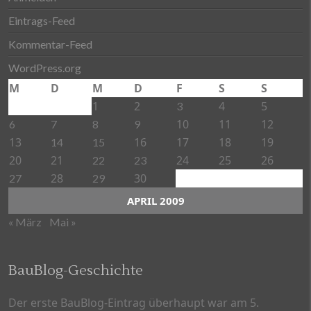
Eintrags-Feed
Kommentar-Feed
WordPress.org
M
D
M
D
F
S
S
1
2
4
5
3
10
11
12
6
7
8
9
13
16
17
18
19
14
15
20
21
24
25
26
22
23
28
30
27
29
APRIL 2009
« März
Mai »
BauBlog-Geschichte
Der erste BauBlog-Eintrag überhaupt war am 5.