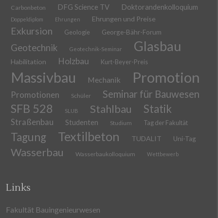
DFG Science TV
Doktorandenkolloquium
Carbonbeton
Ehrungen und Preise
Doppeldiplom
Ehrungen
Exkursion
Geologie
George-Bähr-Forum
Glasbau
Geotechnik
Geotechnik-Seminar
Holzbau
Habilitation
Kurt-Beyer-Preis
Massivbau
Promotion
Mechanik
Seminar für Bauwesen
Promotionen
Schüler
SFB 528
Stahlbau
Statik
SLUB
Straßenbau
Studenten
Tag der Fakultät
Studium
Textilbeton
Tagung
TUDALIT
Uni-Tag
Wasserbau
Wasserbaukolloquium
Wettbewerb
Links
Fakultät Bauingenieurwesen