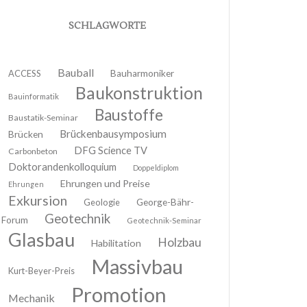
SCHLAGWORTE
Bauball
ACCESS
Bauharmoniker
Baukonstruktion
Bauinformatik
Baustoffe
Baustatik-Seminar
Brückenbausymposium
Brücken
DFG Science TV
Carbonbeton
Doktorandenkolloquium
Doppeldiplom
Ehrungen und Preise
Ehrungen
Exkursion
Geologie
George-Bähr-
Geotechnik
Forum
Geotechnik-Seminar
Glasbau
Holzbau
Habilitation
Massivbau
Kurt-Beyer-Preis
Promotion
Mechanik