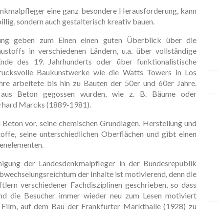
enkmalpfleger eine ganz besondere Herausforderung, kann
illig, sondern auch gestalterisch kreativ bauen.
llung geben zum Einen einen guten Überblick über die
stoffs in verschiedenen Ländern, u.a. über vollständige
nde des 19. Jahrhunderts oder über funktionalistische
rucksvolle Baukunstwerke wie die Watts Towers in Los
re arbeitete bis hin zu Bauten der 50er und 60er Jahre.
e aus Beton gegossen wurden, wie z. B. Bäume oder
erhard Marcks (1889-1981).
l Beton vor, seine chemischen Grundlagen, Herstellung und
offe, seine unterschiedlichen Oberflächen und gibt einen
denelementen.
inigung der Landesdenkmalpfleger in der Bundesrepublik
wechselungsreichtum der Inhalte ist motivierend, denn die
tlern verschiedener Fachdisziplinen geschrieben, so dass
und die Besucher immer wieder neu zum Lesen motiviert
 Film, auf dem Bau der Frankfurter Markthalle (1928) zu