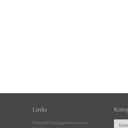
Links
Kate
Kateg
Fakultät Bauingenieurwesen