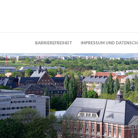
Weblog der Dresdner Bauingenieure · Seit
BauBlog TU 
BARRIEREFREIHEIT
IMPRESSUM UND DATENSC