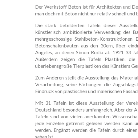
Der Werkstoff Beton ist für Architekten und D
man doch mit Beton nicht nur relativ schnell und b
Die stark bebilderten Tafeln dieser Ausste
künstlerisch ambitionierte Verwendung des Bau
mehrgeschossige Stahlbeton-Konstruktionen E
Betonschalenbauten aus den 30ern, über eind
Angeles, an denen Simon Rodia ab 1921 33 Jah
Außerdem zeigen die Tafeln Plastiken, di
überlebensgroße Tierplastiken des Künstlers G
Zum Anderen stellt die Ausstellung das Materia
Verarbeitung, seine Färbungen, die Zugschlagst
Eindruck von plastischen und malerischen Fassa
Mit 31 Tafeln ist diese Ausstellung der Vere
Deutschland besonders umfangreich. Aber der Ab
Tafeln sind von vielen anerkannten Wissenschaf
jede Einzelne getrennt gelesen werden kann 
werden. Ergänzt werden die Tafeln durch einen
sehen ist.