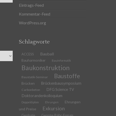
Eintrags-Feed
Kommentar-Feed
WordPress.org
Schlagworte
Bauball
ACCESS
Bauharmoniker
Bauinformatik
Baukonstruktion
Baustoffe
Baustatik-Seminar
Brückenbausymposium
Brücken
DFG Science TV
Carbonbeton
Doktorandenkolloquium
Ehrungen
Doppeldiplom
Ehrungen
Exkursion
und Preise
Geologie
George-Bähr-Forum