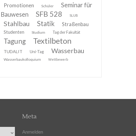
Seminar für
Promotionen
Schüler
SFB 528
Bauwesen
SLUB
Stahlbau
Statik
Straßenbau
Studenten
Tag der Fakultät
Studium
Textilbeton
Tagung
Wasserbau
TUDALIT
Uni-Tag
Wasserbaukolloquium
Wettbewerb
Meta
Anmelden