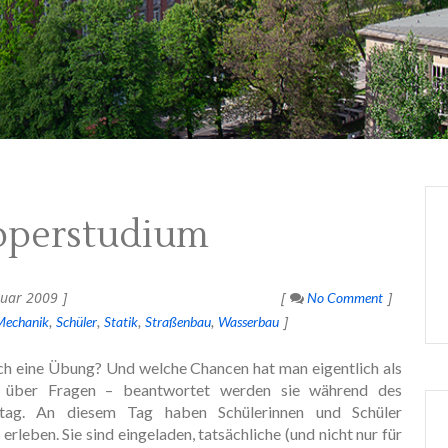
pperstudium
nuar 2009
No Comment
Mechanik
Schüler
Statik
Straßenbau
Wasserbau
ich eine Übung? Und welche Chancen hat man eigentlich als
n über Fragen – beantwortet werden sie während des
ag. An diesem Tag haben Schülerinnen und Schüler
rleben. Sie sind eingeladen, tatsächliche (und nicht nur für