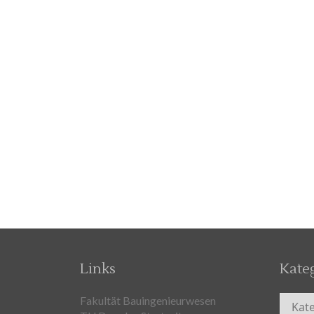
Links
Kate
Kateg
Fakultät Bauingenieurwesen