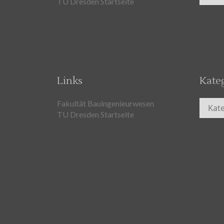
TU Dresden Startseite
Links
Kate
Kateg
Fakultät Bauingenieurwesen
TU Dresden Startseite