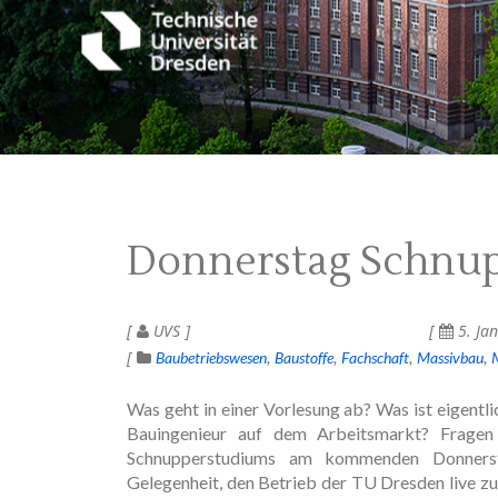
Donnerstag Schnu
UVS
5. Ja
Baubetriebswesen
Baustoffe
Fachschaft
Massivbau
Was geht in einer Vorlesung ab? Was ist eigentl
Bauingenieur auf dem Arbeitsmarkt? Frage
Schnupperstudiums am kommenden Donnerst
Gelegenheit, den Betrieb der TU Dresden live zu e