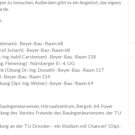
en zu besuchen. Außerdem gibt es ein Angebot, das eigens
urde.
:
oetmann) · Beyer-Bau · Raum 68
of. Schach) · Beyer-Bau · Raum 68
-Ing. habil Carstensen) · Beyer-Bau · Raum 118
g. Flemming) · Nürnberger Ei · 4. OG
ik (Übung Dr.-Ing. Donath) · Beyer-Bau · Raum 117
) · Beyer-Bau · Raum 114
bung Dipl.-Ing. Weber) · Beyer-Bau · Raum 69
Bauingenieurwesen, Hörsaalzentrum, Bergstr. 64, Foyer
llung des Vereins Freunde des Bauingenieurwesens der TU
dung an der TU Dresden – ein Studium mit Chancen“ (Dipl.-