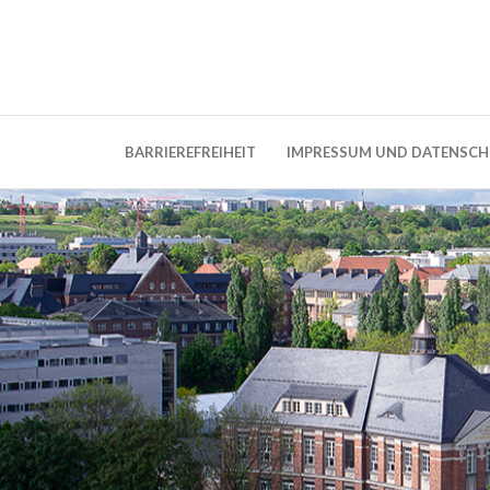
Weblog der Dresdner Bauingenieure · Seit
BauBlog TU 
BARRIEREFREIHEIT
IMPRESSUM UND DATENSC