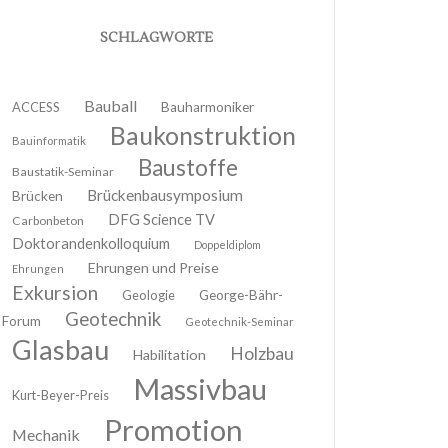
SCHLAGWORTE
Bauball
ACCESS
Bauharmoniker
Baukonstruktion
Bauinformatik
Baustoffe
Baustatik-Seminar
Brückenbausymposium
Brücken
DFG Science TV
Carbonbeton
Doktorandenkolloquium
Doppeldiplom
Ehrungen und Preise
Ehrungen
Exkursion
Geologie
George-Bähr-
Geotechnik
Forum
Geotechnik-Seminar
Glasbau
Holzbau
Habilitation
Massivbau
Kurt-Beyer-Preis
Promotion
Mechanik