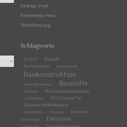
Eintrags-Feed
Kommentar-Feed
WordPress.org
Schlagworte
Bauball
ACCESS
Bauharmoniker
Bauinformatik
Baukonstruktion
Baustoffe
Baustatik-Seminar
Brückenbausymposium
Brücken
DFG Science TV
Carbonbeton
Doktorandenkolloquium
Ehrungen
Doppeldiplom
Ehrungen
Exkursion
und Preise
Geologie
George-Bähr-Forum