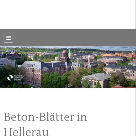
Weblog der Dresdner Bauingenieure · Seit 2002
BauBlog TU
Dresden
Beton-Blätter in
Hellerau