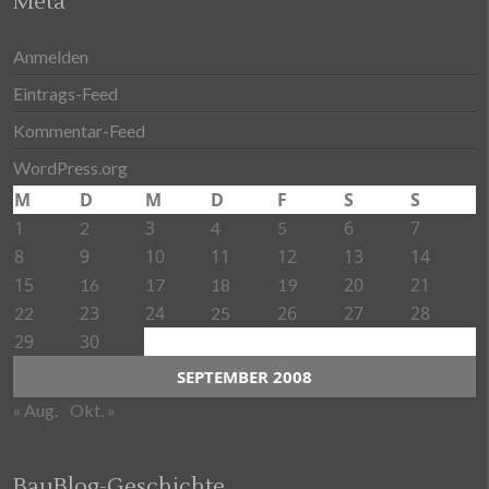
Meta
Anmelden
Eintrags-Feed
Kommentar-Feed
WordPress.org
M
D
M
D
F
S
S
1
3
6
7
2
4
5
8
9
10
11
12
13
14
15
20
21
16
17
18
19
23
24
26
27
28
22
25
29
30
SEPTEMBER 2008
« Aug.
Okt. »
BauBlog-Geschichte