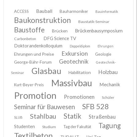
Bauball
ACCESS
Bauharmoniker
Bauinformatik
Baukonstruktion
Baustatik-Seminar
Baustoffe
Brückenbausymposium
Brücken
DFG Science TV
Carbonbeton
Doktorandenkolloquium
Doppeldiplom
Ehrungen
Exkursion
Ehrungen und Preise
Geologie
Geotechnik
George-Bähr-Forum
Geotechnik-
Glasbau
Holzbau
Habilitation
Seminar
Massivbau
Mechanik
Kurt-Beyer-Preis
Promotion
Promotionen
Schüler
SFB 528
Seminar für Bauwesen
Stahlbau
Statik
Straßenbau
SLUB
Tagung
Studenten
Tag der Fakultät
Studium
Textilbeton
TUDALIT
Uni-Tag