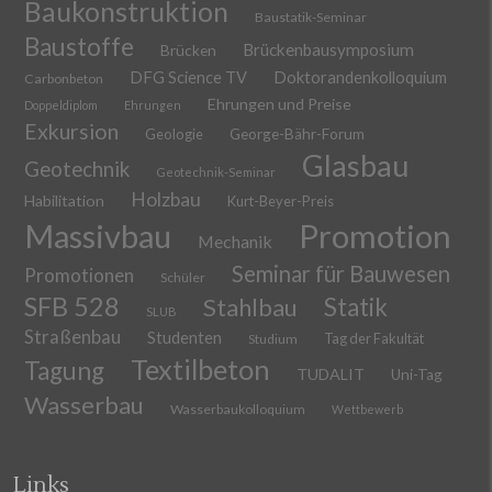
Baukonstruktion
Baustatik-Seminar
Baustoffe
Brückenbausymposium
Brücken
DFG Science TV
Doktorandenkolloquium
Carbonbeton
Ehrungen und Preise
Doppeldiplom
Ehrungen
Exkursion
Geologie
George-Bähr-Forum
Glasbau
Geotechnik
Geotechnik-Seminar
Holzbau
Habilitation
Kurt-Beyer-Preis
Massivbau
Promotion
Mechanik
Seminar für Bauwesen
Promotionen
Schüler
SFB 528
Stahlbau
Statik
SLUB
Straßenbau
Studenten
Tag der Fakultät
Studium
Textilbeton
Tagung
TUDALIT
Uni-Tag
Wasserbau
Wasserbaukolloquium
Wettbewerb
Links