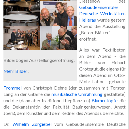
„Tessenow“ des
GebäudeEnsembles
Deutsche Werkstätten
Hellerau
wurde gestern
Abend die Ausstellung
„Beton-Blätter“
eröffnet.
Alles war Textilbeton
an dem Abend – die
Bilderbogen Ausstellungseröffnung.
Bilder von Einhart
Grotegut, die eigens für
Mehr Bilder
!
diesen Abend im Otto-
Mohr-Labor gebaute
Trommel
von Christoph Dehne (der zusammen mit Torsten
Lang an der Gitarre die
musikalische Umrahmung
gestaltete)
und die (dann aber traditionell bepflanzten)
Blumentöpfe
, die
die Dekanatsrätin der Fakultät Bauingenieurwesen, Anett
Joerß, dem Künstler und dem Redner des Abends überreichte.
Dr.
Wilhelm Zörgiebel
vom GebäudeEnsemble Deutsche