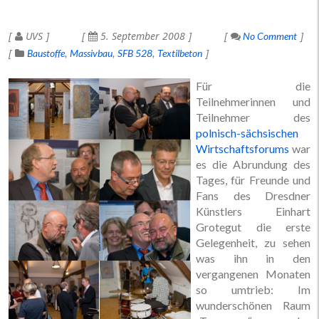
UVS
5. September 2008
No Comment
Baustoffe
Massivbau
SFB 528
Textilbeton
Für die
Teilnehmerinnen und
Teilnehmer des
polnisch-sächsischen
Wirtschaftsforums
war
es die Abrundung des
Tages, für Freunde und
Fans des Dresdner
Künstlers Einhart
Grotegut die erste
Gelegenheit, zu sehen
was ihn in den
vergangenen Monaten
so umtrieb: Im
wunderschönen Raum