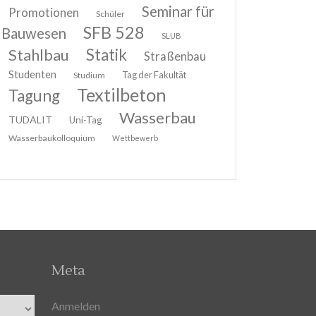
Seminar für
Promotionen
Schüler
SFB 528
Bauwesen
SLUB
Stahlbau
Statik
Straßenbau
Studenten
Tag der Fakultät
Studium
Textilbeton
Tagung
Wasserbau
TUDALIT
Uni-Tag
Wasserbaukolloquium
Wettbewerb
Meta
Anmelden