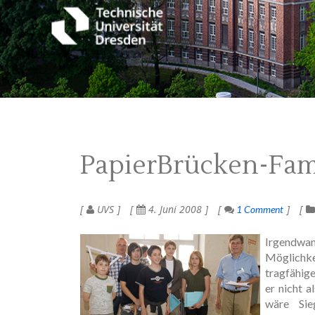
PapierBrücken-Fam
UVS
4. Juni 2008
1 Comment
Irgendwann
Möglichke
tragfähig
er nicht a
wäre Sie