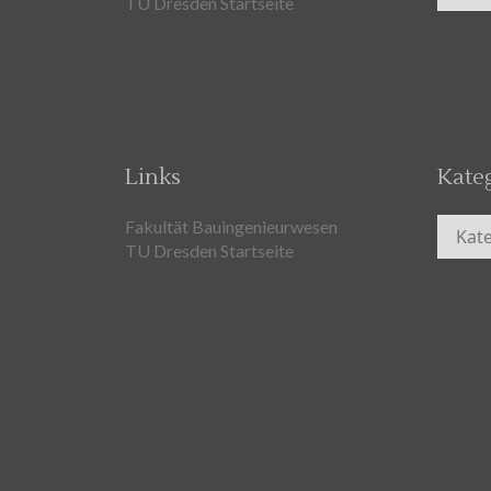
TU Dresden Startseite
Links
Kate
Kateg
Fakultät Bauingenieurwesen
TU Dresden Startseite