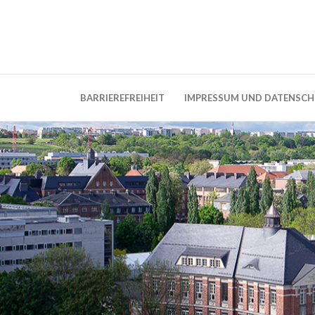
Weblog der Dresdner Bauingenieure · Seit
BauBlog TU 
BARRIEREFREIHEIT
IMPRESSUM UND DATENSC