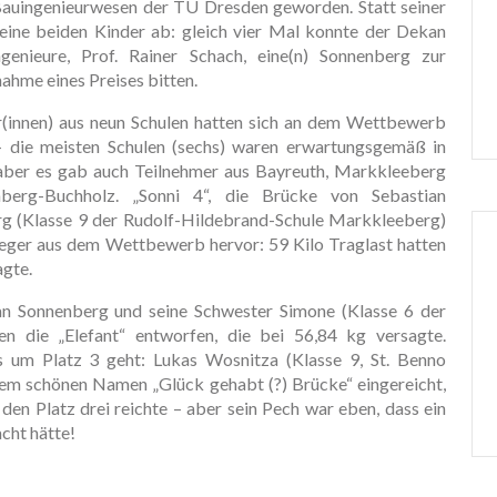
Bauingenieurwesen der TU Dresden geworden. Statt seiner
eine beiden Kinder ab: gleich vier Mal konnte der Dekan
genieure, Prof. Rainer Schach, eine(n) Sonnenberg zur
ahme eines Preises bitten.
r(innen) aus neun Schulen hatten sich an dem Wettbewerb
 – die meisten Schulen (sechs) waren erwartungsgemäß in
aber es gab auch Teilnehmer aus Bayreuth, Markkleeberg
berg-Buchholz. „Sonni 4“, die Brücke von Sebastian
g (Klasse 9 der Rudolf-Hildebrand-Schule Markkleeberg)
Sieger aus dem Wettbewerb hervor: 59 Kilo Traglast hatten
agte.
ian Sonnenberg und seine Schwester Simone (Klasse 6 der
n die „Elefant“ entworfen, die bei 56,84 kg versagte.
um Platz 3 geht: Lukas Wosnitza (Klasse 9, St. Benno
em schönen Namen „Glück gehabt (?) Brücke“ eingereicht,
den Platz drei reichte – aber sein Pech war eben, dass ein
cht hätte!