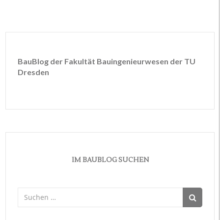
seine
Leidenschaft
BauBlog der Fakultät Bauingenieurwesen der TU
Dresden
IM BAUBLOG SUCHEN
Suchen
nach: