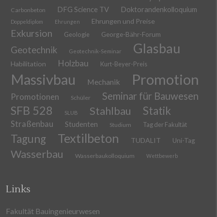
DFG Science TV
Doktorandenkolloquium
Carbonbeton
Ehrungen und Preise
Doppeldiplom
Ehrungen
Exkursion
Geologie
George-Bähr-Forum
Glasbau
Geotechnik
Geotechnik-Seminar
Holzbau
Habilitation
Kurt-Beyer-Preis
Massivbau
Promotion
Mechanik
Seminar für Bauwesen
Promotionen
Schüler
SFB 528
Stahlbau
Statik
SLUB
Straßenbau
Studenten
Tag der Fakultät
Studium
Textilbeton
Tagung
TUDALIT
Uni-Tag
Wasserbau
Wasserbaukolloquium
Wettbewerb
Links
Fakultät Bauingenieurwesen