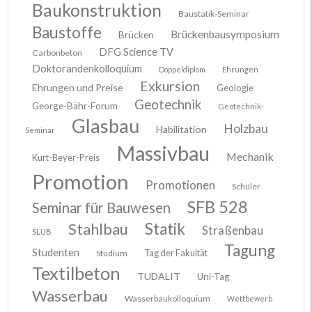
Baukonstruktion
Baustatik-Seminar
Baustoffe
Brückenbausymposium
Brücken
DFG Science TV
Carbonbeton
Doktorandenkolloquium
Doppeldiplom
Ehrungen
Exkursion
Ehrungen und Preise
Geologie
Geotechnik
George-Bähr-Forum
Geotechnik-
Glasbau
Holzbau
Habilitation
Seminar
Massivbau
Mechanik
Kurt-Beyer-Preis
Promotion
Promotionen
Schüler
SFB 528
Seminar für Bauwesen
Stahlbau
Statik
Straßenbau
SLUB
Tagung
Studenten
Tag der Fakultät
Studium
Textilbeton
TUDALIT
Uni-Tag
Wasserbau
Wasserbaukolloquium
Wettbewerb