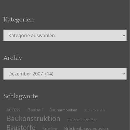
Kategorien
Kategorien
Archiv
Archiv
Schlagworte
Bauball
ACCESS
Bauharmoniker
Bauinformatik
Baukonstruktion
Baustatik-Seminar
Baustoffe
Brückenbausymposium
Brücken