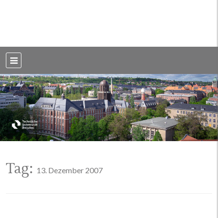
Weblog der Dresdner Bauingenieure · Seit 2002
BauBlog TU
Dresden
Tag:
13. Dezember 2007