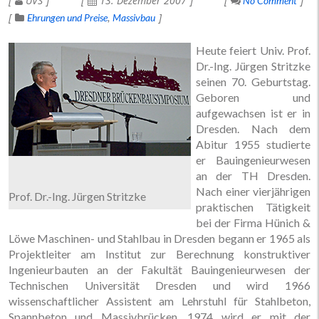
UVS
13. Dezember 2007
No Comment
Ehrungen und Preise
Massivbau
Heute feiert Univ. Prof.
Dr.-Ing. Jürgen Stritzke
seinen 70. Geburtstag.
Geboren und
aufgewachsen ist er in
Dresden. Nach dem
Abitur 1955 studierte
er Bauingenieurwesen
an der TH Dresden.
Nach einer vierjährigen
Prof. Dr.-Ing. Jürgen Stritzke
praktischen Tätigkeit
bei der Firma Hünich &
Löwe Maschinen- und Stahlbau in Dresden begann er 1965 als
Projektleiter am Institut zur Berechnung konstruktiver
Ingenieurbauten an der Fakultät Bauingenieurwesen der
Technischen Universität Dresden und wird 1966
wissenschaftlicher Assistent am Lehrstuhl für Stahlbeton,
Spannbeton und Massivbrücken. 1974 wird er mit der