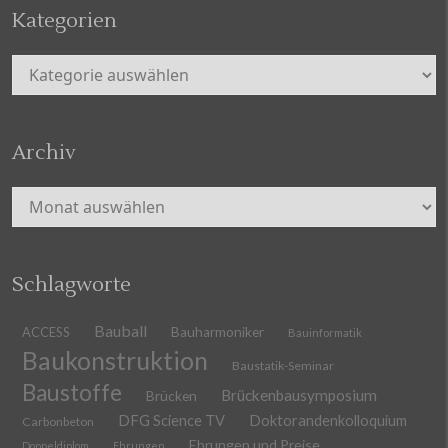
Kategorien
Kategorien
Archiv
Archiv
Schlagworte
Bauball
ACCESS
Bauharmoniker
Bauinformatik
Baukonstruktion
Baustatik-Seminar
Baustoffe
Brückenbausymposium
Brücken
DFG Science TV
Doktorandenkolloquium
Carbonbeton
Ehrungen und Preise
Doppeldiplom
Ehrungen