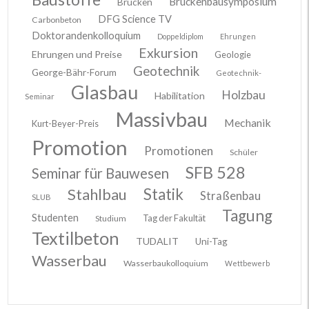
Brückenbausymposium
Brücken
DFG Science TV
Carbonbeton
Doktorandenkolloquium
Doppeldiplom
Ehrungen
Exkursion
Ehrungen und Preise
Geologie
Geotechnik
George-Bähr-Forum
Geotechnik-
Glasbau
Holzbau
Habilitation
Seminar
Massivbau
Mechanik
Kurt-Beyer-Preis
Promotion
Promotionen
Schüler
SFB 528
Seminar für Bauwesen
Stahlbau
Statik
Straßenbau
SLUB
Tagung
Studenten
Tag der Fakultät
Studium
Textilbeton
TUDALIT
Uni-Tag
Wasserbau
Wasserbaukolloquium
Wettbewerb