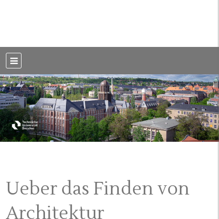
Weblog der Dresdner Bauingenieure · Seit 2002
BauBlog TU
Dresden
Ueber das Finden von
Architektur