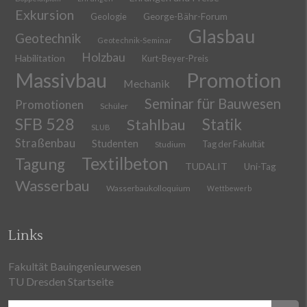
Exkursion
Geologie
George-Bähr-Forum
Glasbau
Geotechnik
Geotechnik-Seminar
Holzbau
Habilitation
Kurt-Beyer-Preis
Massivbau
Promotion
Mechanik
Seminar für Bauwesen
Promotionen
Schüler
SFB 528
Stahlbau
Statik
SLUB
Straßenbau
Studenten
Tag der Fakultät
Studium
Textilbeton
Tagung
TUDALIT
Uni-Tag
Wasserbau
Wasserbaukolloquium
Wettbewerb
Links
Fakultät Bauingenieurwesen
TU Dresden Startseite
Suchen