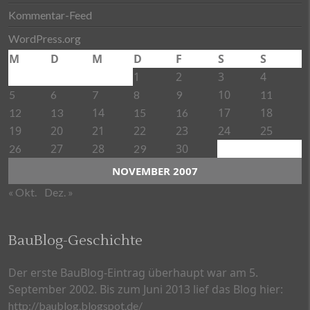
Kommentar-Feed
WordPress.org
M
D
M
D
F
S
S
1
2
3
4
10
5
6
7
8
9
11
14
17
18
12
13
15
16
19
20
21
22
23
24
25
27
28
30
26
29
NOVEMBER 2007
« Okt.
Dez. »
BauBlog-Geschichte
Der erste BauBlog-Eintrag überhaupt war am 5.
September 2002. Bis zum Juni 2013 lief das Blog hier:
http://baublog.blogspot.de/