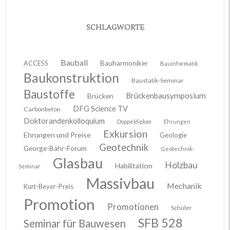
SCHLAGWORTE
Bauball
ACCESS
Bauharmoniker
Bauinformatik
Baukonstruktion
Baustatik-Seminar
Baustoffe
Brückenbausymposium
Brücken
DFG Science TV
Carbonbeton
Doktorandenkolloquium
Doppeldiplom
Ehrungen
Exkursion
Ehrungen und Preise
Geologie
Geotechnik
George-Bähr-Forum
Geotechnik-
Glasbau
Holzbau
Habilitation
Seminar
Massivbau
Mechanik
Kurt-Beyer-Preis
Promotion
Promotionen
Schüler
SFB 528
Seminar für Bauwesen