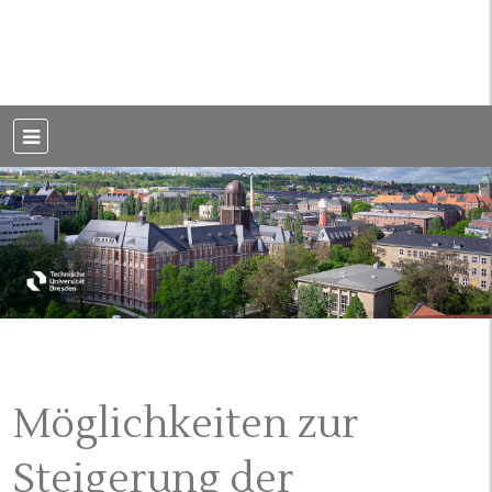
Weblog der Dresdner Bauingenieure · Seit 2002
BauBlog TU
Dresden
Möglichkeiten zur
Steigerung der