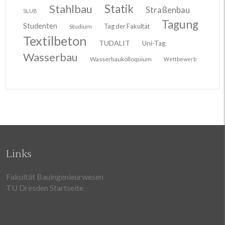
Stahlbau
Statik
Straßenbau
SLUB
Tagung
Studenten
Tag der Fakultät
Studium
Textilbeton
TUDALIT
Uni-Tag
Wasserbau
Wasserbaukolloquium
Wettbewerb
Links
Fakultät Bauingenieurwesen
TU Dresden Startseite