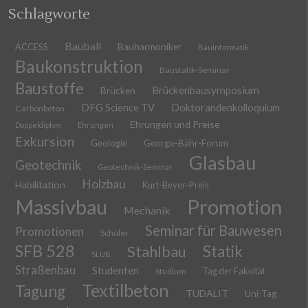
Schlagworte
Bauball
ACCESS
Bauharmoniker
Bauinformatik
Baukonstruktion
Baustatik-Seminar
Baustoffe
Brückenbausymposium
Brücken
DFG Science TV
Doktorandenkolloquium
Carbonbeton
Ehrungen und Preise
Doppeldiplom
Ehrungen
Exkursion
Geologie
George-Bähr-Forum
Glasbau
Geotechnik
Geotechnik-Seminar
Holzbau
Habilitation
Kurt-Beyer-Preis
Massivbau
Promotion
Mechanik
Seminar für Bauwesen
Promotionen
Schüler
SFB 528
Stahlbau
Statik
SLUB
Straßenbau
Studenten
Tag der Fakultät
Studium
Textilbeton
Tagung
TUDALIT
Uni-Tag