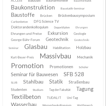
Bauball
ACCESS
Bauharmoniker
Bauinformatik
Baukonstruktion
Baustatik-Seminar
Baustoffe
Brückenbausymposium
Brücken
DFG Science TV
Carbonbeton
Doktorandenkolloquium
Doppeldiplom
Ehrungen
Exkursion
Ehrungen und Preise
Geologie
Geotechnik
George-Bähr-Forum
Geotechnik-
Glasbau
Holzbau
Habilitation
Seminar
Massivbau
Mechanik
Kurt-Beyer-Preis
Promotion
Promotionen
Schüler
SFB 528
Seminar für Bauwesen
Stahlbau
Statik
Straßenbau
SLUB
Tagung
Studenten
Tag der Fakultät
Studium
Textilbeton
TUDALIT
Uni-Tag
Wasserbau
Wasserbaukolloquium
Wettbewerb