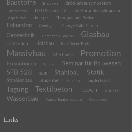
Baustoffe
Brückenbausymposium
Brücken
DFG Science TV
Doktorandenkolloquium
Carbonbeton
Ehrungen und Preise
Doppeldiplom
Ehrungen
Exkursion
Geologie
George-Bähr-Forum
Glasbau
Geotechnik
Geotechnik-Seminar
Holzbau
Habilitation
Kurt-Beyer-Preis
Massivbau
Promotion
Mechanik
Seminar für Bauwesen
Promotionen
Schüler
SFB 528
Stahlbau
Statik
SLUB
Straßenbau
Studenten
Tag der Fakultät
Studium
Textilbeton
Tagung
TUDALIT
Uni-Tag
Wasserbau
Wasserbaukolloquium
Wettbewerb
Links