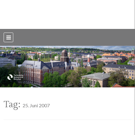
Weblog der Dresdner Bauingenieure · Seit 2002
BauBlog TU
Dresden
Tag:
25. Juni 2007