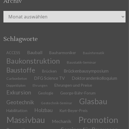
Archiv
Archiv
Schlagworte
Bauball
ACCESS
Bauharmoniker
Bauinformatik
Baukonstruktion
Baustatik-Seminar
Baustoffe
Brückenbausymposium
Brücken
DFG Science TV
Doktorandenkolloquium
Carbonbeton
Ehrungen und Preise
Doppeldiplom
Ehrungen
Exkursion
Geologie
George-Bähr-Forum
Glasbau
Geotechnik
Geotechnik-Seminar
Holzbau
Habilitation
Kurt-Beyer-Preis
Massivbau
Promotion
Mechanik