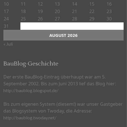
10
11
12
13
14
15
16
17
18
19
20
21
22
23
24
25
26
27
28
29
30
31
AUGUST 2026
« Juli
BauBlog-Geschichte
Der erste BauBlog-Eintrag überhaupt war am 5.
September 2002. Bis zum Juni 2013 lief das Blog hier:
http://baublog.blogspot.de/
Bis zum eigenen System (diesem!) war unser Gastgeber
das Blogsystem von Twoday, die Adresse:
http://baublog.twoday.net/