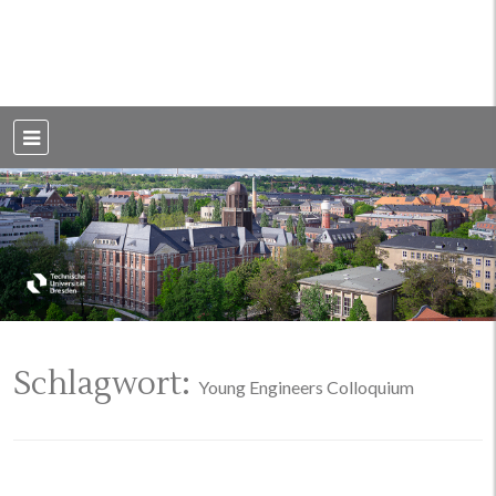
Weblog der Dresdner Bauingenieure · Seit 2002
BauBlog TU
Dresden
Schlagwort:
Young Engineers Colloquium