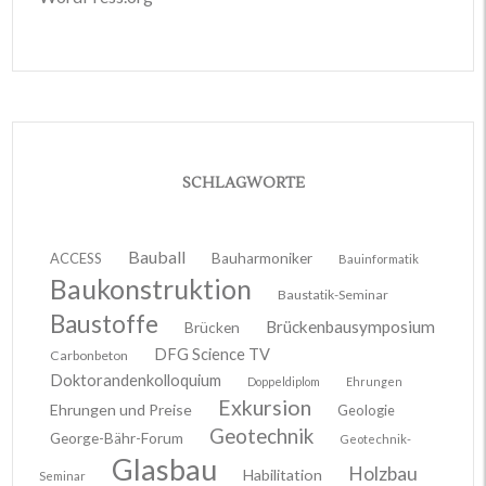
SCHLAGWORTE
Bauball
ACCESS
Bauharmoniker
Bauinformatik
Baukonstruktion
Baustatik-Seminar
Baustoffe
Brückenbausymposium
Brücken
DFG Science TV
Carbonbeton
Doktorandenkolloquium
Doppeldiplom
Ehrungen
Exkursion
Ehrungen und Preise
Geologie
Geotechnik
George-Bähr-Forum
Geotechnik-
Glasbau
Holzbau
Habilitation
Seminar