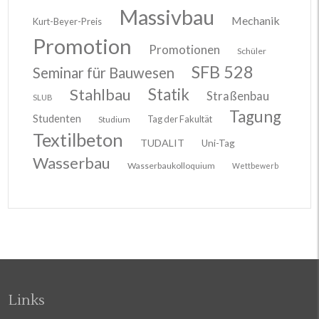
Massivbau
Mechanik
Kurt-Beyer-Preis
Promotion
Promotionen
Schüler
SFB 528
Seminar für Bauwesen
Stahlbau
Statik
Straßenbau
SLUB
Tagung
Studenten
Tag der Fakultät
Studium
Textilbeton
TUDALIT
Uni-Tag
Wasserbau
Wasserbaukolloquium
Wettbewerb
Links