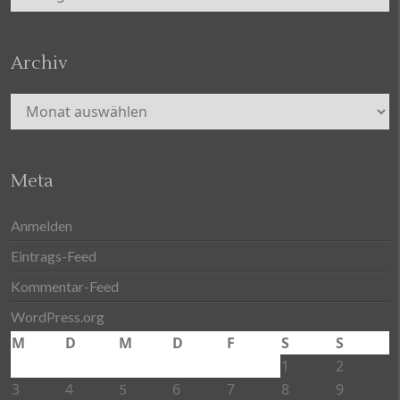
Archiv
Archiv
Meta
Anmelden
Eintrags-Feed
Kommentar-Feed
WordPress.org
M
D
M
D
F
S
S
1
2
3
4
6
7
8
9
5