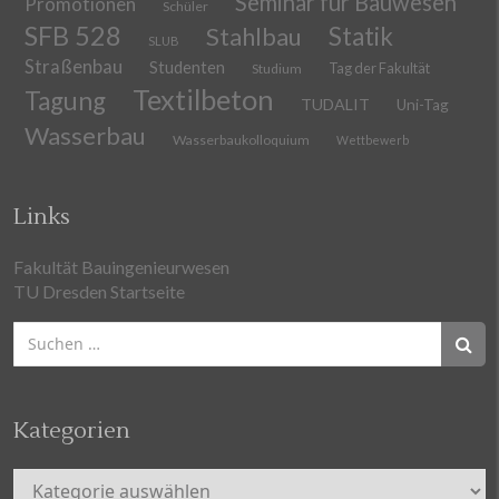
Seminar für Bauwesen
Promotionen
Schüler
SFB 528
Stahlbau
Statik
SLUB
Straßenbau
Studenten
Tag der Fakultät
Studium
Textilbeton
Tagung
TUDALIT
Uni-Tag
Wasserbau
Wasserbaukolloquium
Wettbewerb
Links
Fakultät Bauingenieurwesen
TU Dresden Startseite
Suchen
nach:
Kategorien
Kategorien