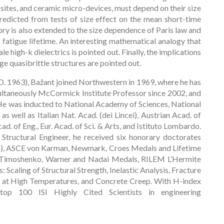
sites, and ceramic micro-devices, must depend on their size
predicted from tests of size effect on the mean short-time
ry is also extended to the size dependence of Paris law and
f fatigue lifetime. An interesting mathematical analogy that
e high-k dielectrics is pointed out. Finally, the implications
rge quasibrittle structures are pointed out.
. 1963), Bažant joined Northwestern in 1969, where he has
ltaneously McCormick Institute Professor since 2002, and
He was inducted to National Academy of Sciences, National
 well as Italian Nat. Acad. (dei Lincei), Austrian Acad. of
d. of Eng., Eur. Acad. of Sci. & Arts, and Istituto Lombardo.
tructural Engineer, he received six honorary doctorates
nna), ASCE von Karman, Newmark, Croes Medals and Lifetime
Timoshenko, Warner and Nadai Medals, RILEM L’Hermite
 Scaling of Structural Strength, Inelastic Analysis, Fracture
ete at High Temperatures, and Concrete Creep. With H-index
op 100 ISI Highly Cited Scientists in engineering