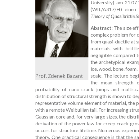
University) am 21.07
(WIL/A317/H) einen
Theory of Quasibrittle S
Abstract:
The size effe
complex problem for qu
from quasi-ductile at s
materials with britt
negligible compared to
the archetypical examp
ice, wood, bone, foam, 
Prof. Zdenek Bazant
scale. The lecture begi
the mean strength o
probability of nano-crack jumps and multiscal
distribution of structural strength is shown to d
representative volume element of material, the pr
with a remote Weibullian tail. For increasing stru
Gaussian core and, for very large sizes, the dist
derivation of the power law for creep crack growt
occurs for structure lifetime. Numerous experime
theory. One practical consequence is that the saf