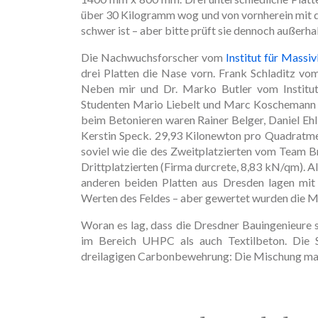
über 30 Kilogramm wog und von vornherein mit d
schwer ist – aber bitte prüft sie dennoch außerh
Die Nachwuchsforscher vom
Institut für Massi
drei Platten die Nase vorn. Frank Schladitz vo
Neben mir und Dr. Marko Butler vom Institut 
Studenten Mario Liebelt und Marc Koschemann g
beim Betonieren waren Rainer Belger, Daniel Ehlig
Kerstin Speck. 29,93 Kilonewton pro Quadratmet
soviel wie die des Zweitplatzierten vom Team 
Drittplatzierten (Firma durcrete, 8,83 kN/qm). Al
anderen beiden Platten aus Dresden lagen mi
Werten des Feldes – aber gewertet wurden die M
Woran es lag, dass die Dresdner Bauingenieure
im Bereich UHPC als auch Textilbeton. Die S
dreilagigen Carbonbewehrung: Die Mischung mac