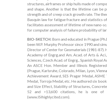
structures, airframes or ship hulls made of compo
and shape. Another is that the lifetime can be 
strength and of creep crack growth rate. The theo
Basquin law for fatigue fracture and statistics o
facilitates assessment of lifetime of new nano-scal
for computer analysis of failure probability of la
BIO-SKETCH:
Born and educated in Prague (Ph.D
been W.P. Murphy Professor since 1990 and simu
Director of Center for Geomaterials (1981-87). 
Academy of Engrg.and Am. Acad. of Arts & Aci., as
Sciences, Czech Acad. of Engrg., Spanish Royal Aca
An ASCE Hon. Member and Illinois Registered S
(Prague, Karlsruhe, Colorado, Milan, Lyon, Vie
Achievement Award, SES Prager Medal, ASME 
Medal, Torroja Medal, etc. He authored six books:
and Size Effect, Stability of Structures, Concr
52 and >13,600 citations, he is one of t
(www.ISIhighlycited.com).