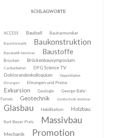
SCHLAGWORTE
Bauball
ACCESS
Bauharmoniker
Baukonstruktion
Bauinformatik
Baustoffe
Baustatik-Seminar
Brückenbausymposium
Brücken
DFG Science TV
Carbonbeton
Doktorandenkolloquium
Doppeldiplom
Ehrungen und Preise
Ehrungen
Exkursion
Geologie
George-Bähr-
Geotechnik
Forum
Geotechnik-Seminar
Glasbau
Holzbau
Habilitation
Massivbau
Kurt-Beyer-Preis
Promotion
Mechanik