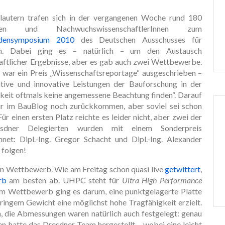
slautern trafen sich in der vergangenen Woche rund 180
oren und NachwuchswissenschaftlerInnen zum
densymposium 2010
des Deutschen Ausschusses für
on. Dabei ging es – natürlich – um den Austausch
aftlicher Ergebnisse, aber es gab auch zwei Wettbewerbe.
 war ein Preis „Wissenschaftsreportage“ ausgeschrieben –
ative und innovative Leistungen der Bauforschung in der
hkeit oftmals keine angemessene Beachtung finden“. Darauf
r im BauBlog noch zurückkommen, aber soviel sei schon
Für einen ersten Platz reichte es leider nicht, aber zwei der
sdner Delegierten wurden mit einem Sonderpreis
hnet: Dipl.-Ing. Gregor Schacht und Dipl.-Ing. Alexander
 folgen!
en Wettbewerb. Wie am Freitag schon quasi live
getwittert
,
rb
am besten ab. UHPC steht für
Ultra High Performance
im Wettbewerb ging es darum, eine punktgelagerte Platte
ringem Gewicht eine möglichst hohe Tragfähigkeit erzielt.
en, die Abmessungen waren natürlich auch festgelegt: genau
n hatte das Dresdner Team hergestellt – wobei eine leicht