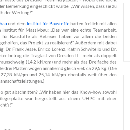
er Bemerkung eingeschickt wurde: „Wir wissen, dass sie zu
alb der Wertung!“
vbau
und dem
Institut für Baustoffe
hatten freilich mit allen
m Institut für Massivbau: „Das war eine echte Teamarbeit.
für Baustoffe als Betreuer haben vor allem die beiden
eholfen, das Projekt zu realisieren!“ Außerdem mit dabei
, Dr. Frank Jesse, Enrico Lorenz, Katrin Schwiteilo und Dr.
er betrug die Traglast von Dresden II – mehr als doppelt
Braunschweig (14,2 kN/qm) und mehr als das Dreifache des
le drei Platten wogen annähernd gleich viel: ca 29,5 kg. (Die
t 27,38 kN/qm und 25,14 kN/qm ebenfalls weit über den
annschaftsleistungen.)
 so gut abschnitten? „Wir haben hier das Know-how sowohl
iegerplatte war hergestellt aus einem UHPC mit einer
ht’s!“