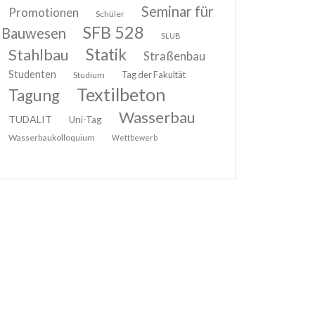
Seminar für
Promotionen
Schüler
SFB 528
Bauwesen
SLUB
Stahlbau
Statik
Straßenbau
Studenten
Tag der Fakultät
Studium
Textilbeton
Tagung
Wasserbau
TUDALIT
Uni-Tag
Wasserbaukolloquium
Wettbewerb