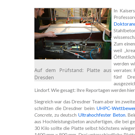
In Kaiser
Profess
Doktoran
Stahlbet
wissensch
Zum einen
weil „kre
Öffentlic
werden wi
Auf dem Prüfstand: Platte aus
verraten: 
fünf Dre
Dresden
ausgezeic
Lindorf. Wie gesagt: Ihre Reportagen werden hier
Siegreich war das Dresdner Team aber im zweit
schnitten die Dresdner beim
UHPC-Wettbewe
Concrete
, zu deutsch
Ultrahochfester Beton
. Be
aus Hochleistungsbeton anzufertigen, die bei ge
30 Kilo sollte die Platte selbst höchstens wieg
1400 mm x 800 mm. Drei unterschiedliche Platte