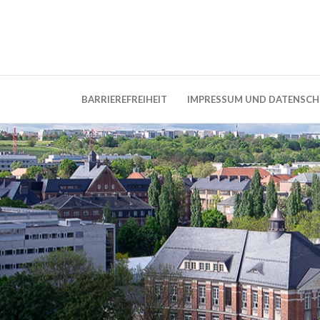
Weblog der Dresdner Bauingenieure · Seit
BauBlog TU 
BARRIEREFREIHEIT
IMPRESSUM UND DATENSC