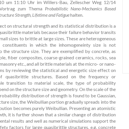
.10 um 11:10 Uhr im Willers-Bau, Zellescher Weg 12/14
 Vortrag zum Thema
Probabilistic Nano-Mechanics Based
tructure Strength, Lifetime and Fatigue
halten.
ct on structural strength and its statistical distribution is a
asibrittle materials because their failure behavior transits
mall sizes to brittle at large sizes. These are heterogeneous
le constituents in which the inhomogeneinty size is not
 the structure size. They are exemplified by concrete, as
le, fiber composites, coarse-grained ceramics, rocks, sea
masonry etc., and all brittle materials at the micro- or nano-
ns by reviewing the statistical and energetic size effect on
f quasibrittle structures. Based on the frequency or
e transition to material scale, the type of probability
epend on the structure size and geometry. On the scale of the
obability distribution of strength is found to be Gaussian,
cture size, the Weibullian portion gradually spreads into the
ribution becomes purely Weibullian. Presenting an atomistic
h, it is further shown that a similar change of distribution
ntal results and well as numerical simulations support the
ety factors for large quasibrittle structures, e.g. concrete