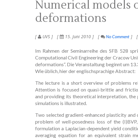
Numerical models o
deformations
UVS
15. Juni 2010
No Comment
Im Rahmen der Seminarreihe des SFB 528 spric
Computational Civil Engineering der Cracow Uni
deformations“. Die Veranstaltung beginnt um 13
Wie üblich, hier der englischsprachige Abstract:
The lecture is a short overview of problems rel
Attention is focused on quasi-brittle and fricti
and providing its theoretical interpretation, the
simulations is illustrated.
Two selected gradient-enhanced plasticity and 
problem of well-posedness loss of the (I)BVP, c
formulation a Laplacian-dependent yield conditi
averaging equation for an equivalent strain m