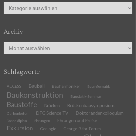
Kategorien
Archiv
Archiv
Schlagworte
Bauball
ACCESS
Bauharmoniker
Bauinformatik
Baukonstruktion
Baustatik-Seminar
Baustoffe
Brückenbausymposium
Brücken
DFG Science TV
Doktorandenkolloquium
Carbonbeton
Ehrungen und Preise
Doppeldiplom
Ehrungen
Exkursion
Geologie
George-Bähr-Forum