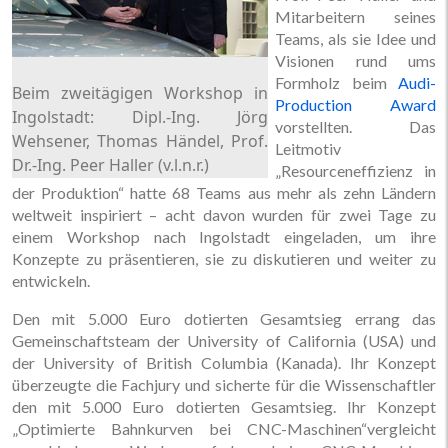
Mitarbeitern seines
Teams, als sie Idee und
Visionen rund ums
Formholz beim
Audi-
Beim zweitägigen Workshop in
Production Award
Ingolstadt: Dipl.-Ing. Jörg
vorstellten. Das
Wehsener, Thomas Händel, Prof.
Leitmotiv
Dr.-Ing. Peer Haller (v.l.n.r.)
„Resourceneffizienz in
der Produktion“ hatte 68 Teams aus mehr als zehn Ländern
weltweit inspiriert – acht davon wurden für zwei Tage zu
einem Workshop nach Ingolstadt eingeladen, um ihre
Konzepte zu präsentieren, sie zu diskutieren und weiter zu
entwickeln.
Den mit 5.000 Euro dotierten Gesamtsieg errang das
Gemeinschaftsteam der University of California (USA) und
der University of British Columbia (Kanada). Ihr Konzept
überzeugte die Fachjury und sicherte für die Wissenschaftler
den mit 5.000 Euro dotierten Gesamtsieg. Ihr Konzept
„Optimierte Bahnkurven bei CNC-Maschinen“vergleicht