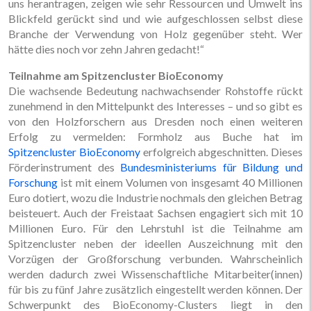
uns herantragen, zeigen wie sehr Ressourcen und Umwelt ins
Blickfeld gerückt sind und wie aufgeschlossen selbst diese
Branche der Verwendung von Holz gegenüber steht. Wer
hätte dies noch vor zehn Jahren gedacht!“
Teilnahme am Spitzencluster BioEconomy
Die wachsende Bedeutung nachwachsender Rohstoffe rückt
zunehmend in den Mittelpunkt des Interesses – und so gibt es
von den Holzforschern aus Dresden noch einen weiteren
Erfolg zu vermelden: Formholz aus Buche hat im
Spitzencluster BioEconomy
erfolgreich abgeschnitten. Dieses
Förderinstrument des
Bundesministeriums für Bildung und
Forschung
ist mit einem Volumen von insgesamt 40 Millionen
Euro dotiert, wozu die Industrie nochmals den gleichen Betrag
beisteuert. Auch der Freistaat Sachsen engagiert sich mit 10
Millionen Euro. Für den Lehrstuhl ist die Teilnahme am
Spitzencluster neben der ideellen Auszeichnung mit den
Vorzügen der Großforschung verbunden. Wahrscheinlich
werden dadurch zwei Wissenschaftliche Mitarbeiter(innen)
für bis zu fünf Jahre zusätzlich eingestellt werden können. Der
Schwerpunkt des BioEconomy-Clusters liegt in den