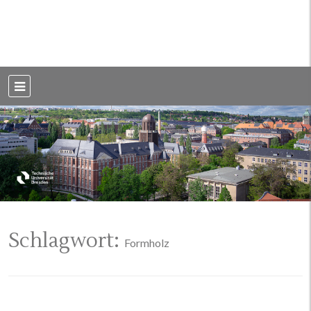
Weblog der Dresdner Bauingenieure · Seit 2002
BauBlog TU
Dresden
Schlagwort:
Formholz