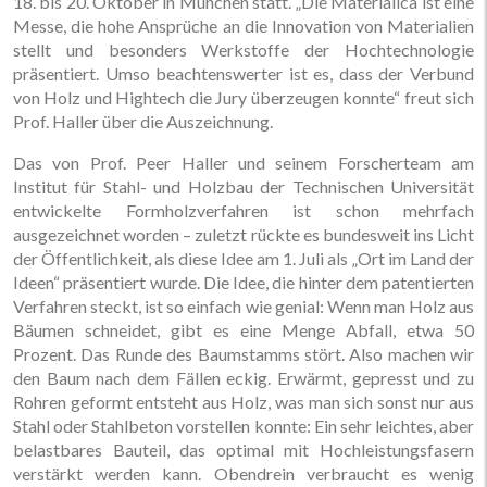
18. bis 20. Oktober in München statt. „Die Materialica ist eine
Messe, die hohe Ansprüche an die Innovation von Materialien
stellt und besonders Werkstoffe der Hochtechnologie
präsentiert. Umso beachtenswerter ist es, dass der Verbund
von Holz und Hightech die Jury überzeugen konnte“ freut sich
Prof. Haller über die Auszeichnung.
Das von Prof. Peer Haller und seinem Forscherteam am
Institut für Stahl- und Holzbau der Technischen Universität
entwickelte Formholzverfahren ist schon mehrfach
ausgezeichnet worden – zuletzt rückte es bundesweit ins Licht
der Öffentlichkeit, als diese Idee am 1. Juli als „Ort im Land der
Ideen“ präsentiert wurde. Die Idee, die hinter dem patentierten
Verfahren steckt, ist so einfach wie genial: Wenn man Holz aus
Bäumen schneidet, gibt es eine Menge Abfall, etwa 50
Prozent. Das Runde des Baumstamms stört. Also machen wir
den Baum nach dem Fällen eckig. Erwärmt, gepresst und zu
Rohren geformt entsteht aus Holz, was man sich sonst nur aus
Stahl oder Stahlbeton vorstellen konnte: Ein sehr leichtes, aber
belastbares Bauteil, das optimal mit Hochleistungsfasern
verstärkt werden kann. Obendrein verbraucht es wenig