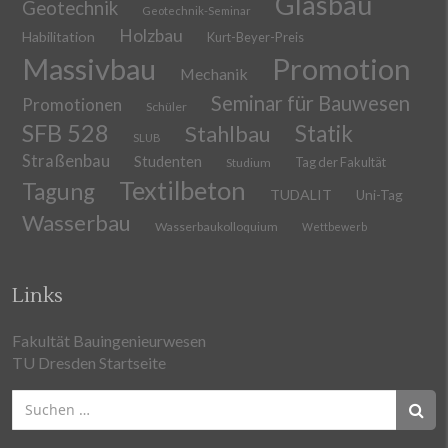
Glasbau
Geotechnik
Geotechnik-Seminar
Holzbau
Habilitation
Kurt-Beyer-Preis
Massivbau
Promotion
Mechanik
Seminar für Bauwesen
Promotionen
Schüler
SFB 528
Stahlbau
Statik
SLUB
Straßenbau
Studenten
Tag der Fakultät
Studium
Textilbeton
Tagung
TUDALIT
Uni-Tag
Wasserbau
Wasserbaukolloquium
Wettbewerb
Links
Fakultät Bauingenieurwesen
TU Dresden Startseite
Suchen
nach: