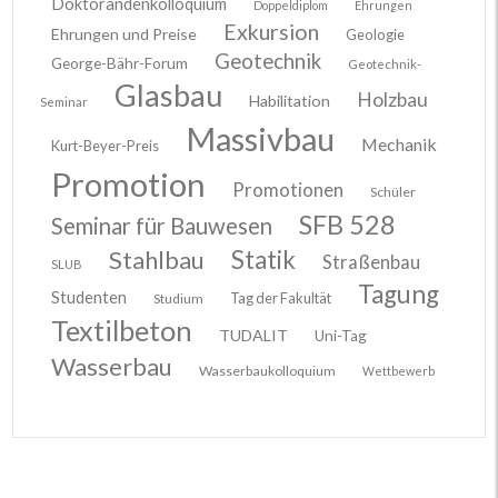
Doktorandenkolloquium
Doppeldiplom
Ehrungen
Exkursion
Ehrungen und Preise
Geologie
Geotechnik
George-Bähr-Forum
Geotechnik-
Glasbau
Holzbau
Habilitation
Seminar
Massivbau
Mechanik
Kurt-Beyer-Preis
Promotion
Promotionen
Schüler
SFB 528
Seminar für Bauwesen
Stahlbau
Statik
Straßenbau
SLUB
Tagung
Studenten
Tag der Fakultät
Studium
Textilbeton
TUDALIT
Uni-Tag
Wasserbau
Wasserbaukolloquium
Wettbewerb