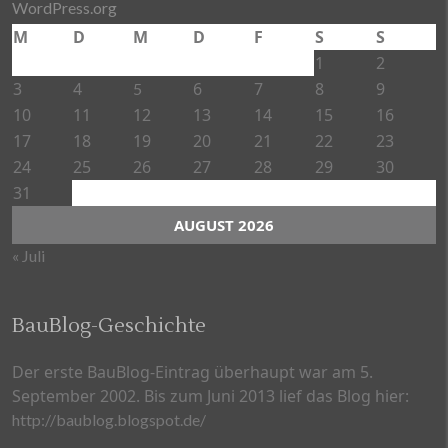
WordPress.org
M
D
M
D
F
S
S
1
2
3
4
6
7
8
9
5
10
11
12
13
14
15
16
17
18
19
20
21
22
23
24
25
26
27
28
29
30
31
AUGUST 2026
« Juli
BauBlog-Geschichte
Der erste BauBlog-Eintrag überhaupt war am 5.
September 2002. Bis zum Juni 2013 lief das Blog hier:
http://baublog.blogspot.de/